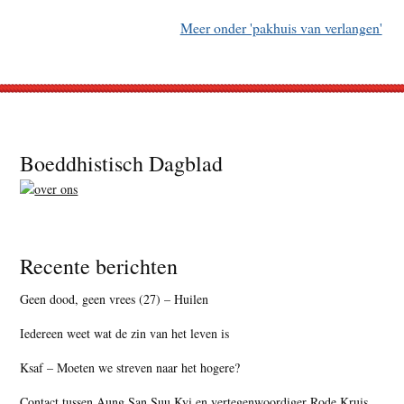
Meer onder 'pakhuis van verlangen'
Footer
Boeddhistisch Dagblad
Recente berichten
Geen dood, geen vrees (27) – Huilen
Iedereen weet wat de zin van het leven is
Ksaf – Moeten we streven naar het hogere?
Contact tussen Aung San Suu Kyi en vertegenwoordiger Rode Kruis