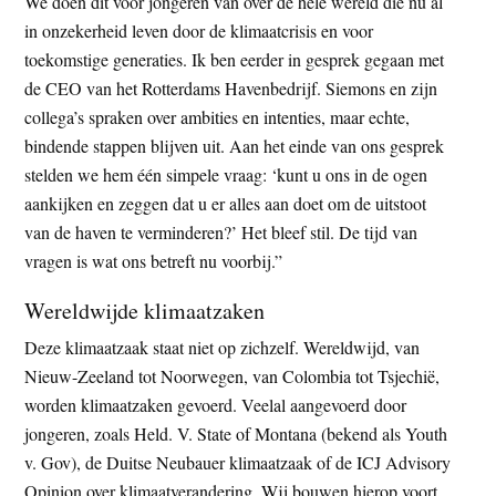
We doen dit voor jongeren van over de hele wereld die nu al
in onzekerheid leven door de klimaatcrisis en voor
toekomstige generaties. Ik ben eerder in gesprek gegaan met
de CEO van het Rotterdams Havenbedrijf. Siemons en zijn
collega’s spraken over ambities en intenties, maar echte,
bindende stappen blijven uit. Aan het einde van ons gesprek
stelden we hem één simpele vraag: ‘kunt u ons in de ogen
aankijken en zeggen dat u er alles aan doet om de uitstoot
van de haven te verminderen?’ Het bleef stil. De tijd van
vragen is wat ons betreft nu voorbij.”
Wereldwijde klimaatzaken
Deze klimaatzaak staat niet op zichzelf. Wereldwijd, van
Nieuw-Zeeland tot Noorwegen, van Colombia tot Tsjechië,
worden klimaatzaken gevoerd. Veelal aangevoerd door
jongeren, zoals Held. V. State of Montana (bekend als Youth
v. Gov), de Duitse Neubauer klimaatzaak of de ICJ Advisory
Opinion over klimaatverandering. Wij bouwen hierop voort,