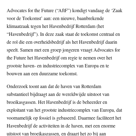
t
e
Advocates for the Future (“AftF”) kondigt vandaag de ‘Zaak
e
s
voor de Toekomst’ aan: een nieuwe, baanbrekende
i
klimaatzaak tegen het Havenbedrijf Rotterdam (het
t
“Havenbedrijf”). In deze zaak staat de toekomst centraal en
e
de rol die een overheidsbedrijf als het Havenbedrijf daarin
speelt. Samen met een groep jongeren vraagt Advocates for
the Future het Havenbedrijf om regie te nemen over het
grootste haven- en industriecomplex van Europa en te
bouwen aan een duurzame toekomst.
Onderzoek toont aan dat de haven van Rotterdam
substantieel bijdraagt aan de wereldwijde uitstoot van
broeikasgassen. Het Havenbedrijf is de beheerder en
exploitant van het grootste industriecomplex van Europa, dat
voornamelijk op fossiel is gebaseerd. Daarmee faciliteert het
Havenbedrijf de activiteiten in de haven, met een enorme
uitstoot van broeikasgassen, en draagt het zo bij aan