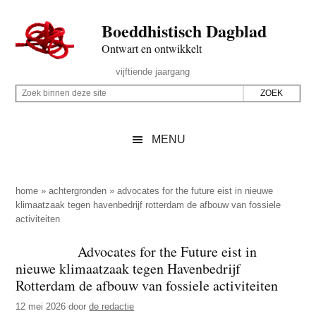
Door
Skip
Spring
Spring
Boeddhistisch Dagblad
naar
to
naar
naar
de
secondary
de
de
Ontwart en ontwikkelt
hoofd
menu
eerste
voettekst
Header
vijftiende jaargang
inhoud
sidebar
Rechts
Z
Z
o
o
e
e
MENU
k
k
b
o
i
p
home
»
achtergronden
»
advocates for the future eist in nieuwe
n
klimaatzaak tegen havenbedrijf rotterdam de afbouw van fossiele
d
activiteiten
n
e
e
z
Advocates for the Future eist in
n
nieuwe klimaatzaak tegen Havenbedrijf
e
d
Rotterdam de afbouw van fossiele activiteiten
s
e
i
12 mei 2026
door
de redactie
z