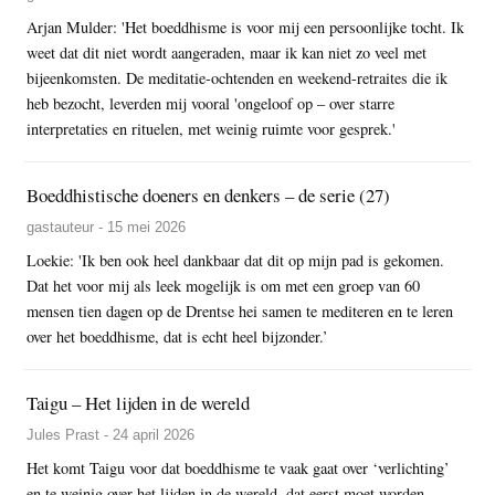
Arjan Mulder: 'Het boeddhisme is voor mij een persoonlijke tocht. Ik
weet dat dit niet wordt aangeraden, maar ik kan niet zo veel met
bijeenkomsten. De meditatie-ochtenden en weekend-retraites die ik
heb bezocht, leverden mij vooral 'ongeloof op – over starre
interpretaties en rituelen, met weinig ruimte voor gesprek.'
Boeddhistische doeners en denkers – de serie (27)
gastauteur - 15 mei 2026
Loekie: 'Ik ben ook heel dankbaar dat dit op mijn pad is gekomen.
Dat het voor mij als leek mogelijk is om met een groep van 60
mensen tien dagen op de Drentse hei samen te mediteren en te leren
over het boeddhisme, dat is echt heel bijzonder.’
Taigu – Het lijden in de wereld
Jules Prast - 24 april 2026
Het komt Taigu voor dat boeddhisme te vaak gaat over ‘verlichting’
en te weinig over het lijden in de wereld, dat eerst moet worden