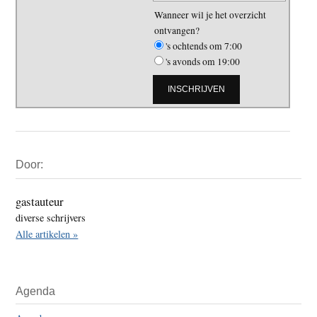
Wanneer wil je het overzicht
ontvangen?
's ochtends om 7:00
's avonds om 19:00
Primaire
Door:
Sidebar
gastauteur
diverse schrijvers
Alle artikelen »
Agenda