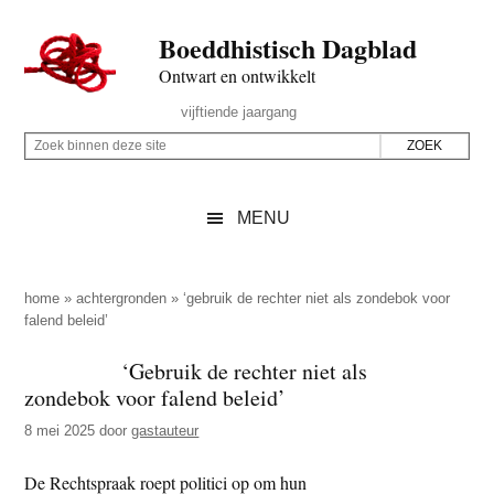
Door
Skip
Spring
Spring
Boeddhistisch Dagblad
naar
to
naar
naar
de
secondary
de
de
Ontwart en ontwikkelt
hoofd
menu
eerste
voettekst
Header
vijftiende jaargang
inhoud
sidebar
Rechts
Z
Z
o
o
e
e
MENU
k
k
b
o
i
p
home
»
achtergronden
»
‘gebruik de rechter niet als zondebok voor
n
falend beleid’
d
n
e
‘Gebruik de rechter niet als
e
z
zondebok voor falend beleid’
n
e
d
8 mei 2025
door
gastauteur
s
e
i
De Rechtspraak roept politici op om hun
z