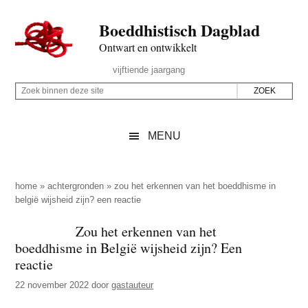
Door
Skip
Spring
Spring
Boeddhistisch Dagblad
naar
to
naar
naar
de
secondary
de
de
Ontwart en ontwikkelt
hoofd
menu
eerste
voettekst
Header
vijftiende jaargang
inhoud
sidebar
Rechts
Z
Z
o
o
e
e
MENU
k
k
b
o
i
p
home
»
achtergronden
»
zou het erkennen van het boeddhisme in
n
belgië wijsheid zijn? een reactie
d
n
e
Zou het erkennen van het
e
z
boeddhisme in België wijsheid zijn? Een
n
e
reactie
d
s
22 november 2022
door
gastauteur
e
i
z