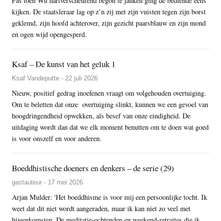
Pas toen Wu hartverscheurend begon te janken ging de bediende eens
kijken. De staatsleraar lag op z’n zij met zijn vuisten tegen zijn borst
geklemd, zijn hoofd achterover, zijn gezicht paarsblauw en zijn mond
en ogen wijd opengesperd.
Ksaf – De kunst van het geluk 1
Ksaf Vandeputte - 22 juli 2026
Nieuw, positief gedrag inoefenen vraagt om volgehouden overtuiging.
Om te beletten dat onze overtuiging slinkt, kunnen we een gevoel van
hoogdringendheid opwekken, als besef van onze eindigheid. De
uitdaging wordt dan dat we elk moment benutten om te doen wat goed
is voor onszelf en voor anderen.
Boeddhistische doeners en denkers – de serie (29)
gastauteur - 17 mei 2026
Arjan Mulder: 'Het boeddhisme is voor mij een persoonlijke tocht. Ik
weet dat dit niet wordt aangeraden, maar ik kan niet zo veel met
bijeenkomsten. De meditatie-ochtenden en weekend-retraites die ik