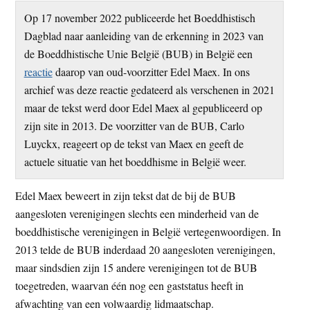
t
e
Op 17 november 2022 publiceerde het Boeddhistisch
e
s
Dagblad naar aanleiding van de erkenning in 2023 van
i
de Boeddhistische Unie België (BUB) in België een
t
reactie
daarop van oud-voorzitter Edel Maex. In ons
e
archief was deze reactie gedateerd als verschenen in 2021
maar de tekst werd door Edel Maex al gepubliceerd op
zijn site in 2013. De voorzitter van de BUB, Carlo
Luyckx, reageert op de tekst van Maex en geeft de
actuele situatie van het boeddhisme in België weer.
Edel Maex beweert in zijn tekst dat de bij de BUB
aangesloten verenigingen slechts een minderheid van de
boeddhistische verenigingen in België vertegenwoordigen. In
2013 telde de BUB inderdaad 20 aangesloten verenigingen,
maar sindsdien zijn 15 andere verenigingen tot de BUB
toegetreden, waarvan één nog een gaststatus heeft in
afwachting van een volwaardig lidmaatschap.