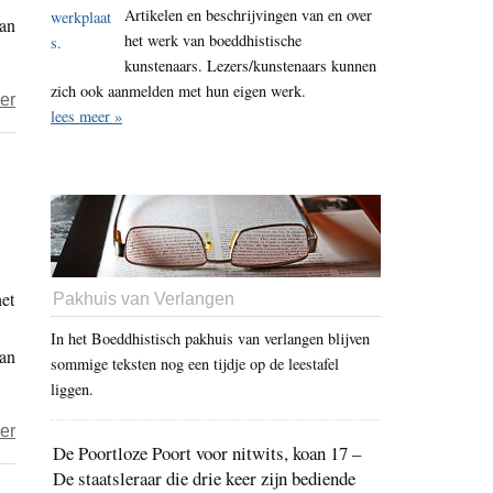
Artikelen en beschrijvingen van en over
aan
niet
het werk van boeddhistische
bijdragen
kunstenaars. Lezers/kunstenaars kunnen
aan
zich ook aanmelden met hun eigen werk.
over
er
nodig
lees meer »
BUB
sereniteit’
dreigt
met
uitsluiting
Ehipassiko
na
het
klachten
Pakhuis van Verlangen
over
In het Boeddhistisch pakhuis van verlangen blijven
aan
transparantie
sommige teksten nog een tijdje op de leestafel
na
liggen.
melding
over
er
misbruik
De Poortloze Poort voor nitwits, koan 17 –
BUB
door
De staatsleraar die drie keer zijn bediende
dreigt