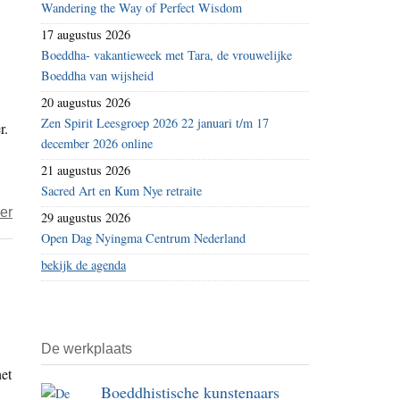
Wandering the Way of Perfect Wisdom
erkennen
de
17 augustus 2026
van
Dalai
Boeddha- vakantieweek met Tara, de vrouwelijke
het
Lama
Boeddha van wijsheid
boeddhisme
te
20 augustus 2026
in
vernietigen’
Zen Spirit Leesgroep 2026 22 januari t/m 17
r.
België
december 2026 online
wijsheid
21 augustus 2026
zijn?
Sacred Art en Kum Nye retraite
Een
over
er
29 augustus 2026
reactie
Voorzitter
Open Dag Nyingma Centrum Nederland
BUB
bekijk de agenda
–
‘doorgaan
vergadering
De werkplaats
uitsluiting
het
Ehipassiko
Boeddhistische kunstenaars
zou