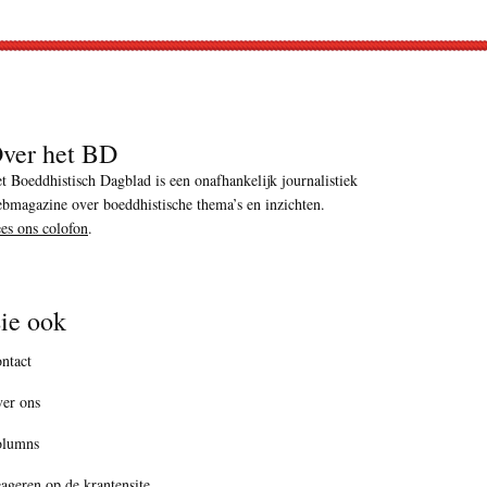
ver het BD
t Boeddhistisch Dagblad is een onafhankelijk journalistiek
bmagazine over boeddhistische thema’s en inzichten.
es ons colofon
.
ie ook
ntact
er ons
olumns
ageren op de krantensite