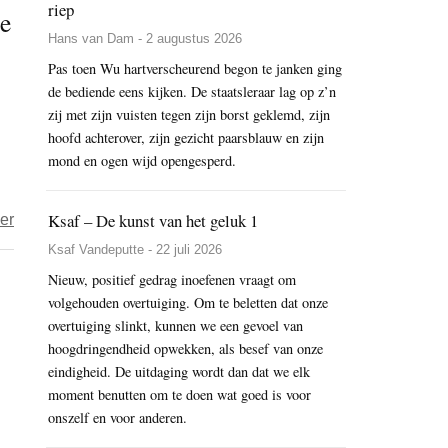
leraar
riep
de
met
Paul
Hans van Dam - 2 augustus 2026
uitsluiting
Van
Pas toen Wu hartverscheurend begon te janken ging
Ehipassiko
hooydonck
de bediende eens kijken. De staatsleraar lag op z’n
na
zij met zijn vuisten tegen zijn borst geklemd, zijn
gebrek
hoofd achterover, zijn gezicht paarsblauw en zijn
aan
mond en ogen wijd opengesperd.
transparantie
misbruik
Ksaf – De kunst van het geluk 1
over
er
door
Belgische
Ksaf Vandeputte - 22 juli 2026
leraar
boeddhistische
Nieuw, positief gedrag inoefenen vraagt om
voorgangers
volgehouden overtuiging. Om te beletten dat onze
hopen
overtuiging slinkt, kunnen we een gevoel van
hoogdringendheid opwekken, als besef van onze
op
eindigheid. De uitdaging wordt dan dat we elk
staatserkenning-
moment benutten om te doen wat goed is voor
en
onszelf en voor anderen.
een