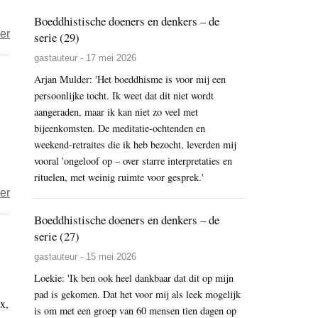
wedde
Boeddhistische doeners en denkers – de
over
er
serie (29)
Nog
gastauteur - 17 mei 2026
steeds
Arjan Mulder: 'Het boeddhisme is voor mij een
geen
persoonlijke tocht. Ik weet dat dit niet wordt
loon
aangeraden, maar ik kan niet zo veel met
en
bijeenkomsten. De meditatie-ochtenden en
pensioen
weekend-retraites die ik heb bezocht, leverden mij
vooral 'ongeloof op – over starre interpretaties en
voor
rituelen, met weinig ruimte voor gesprek.'
Belgische
over
er
boeddhistische
Roep
voorgangers
Boeddhistische doeners en denkers – de
om
serie (27)
clementie
gastauteur - 15 mei 2026
voor
Loekie: 'Ik ben ook heel dankbaar dat dit op mijn
moordenaars
pad is gekomen. Dat het voor mij als leek mogelijk
x,
Choje
is om met een groep van 60 mensen tien dagen op