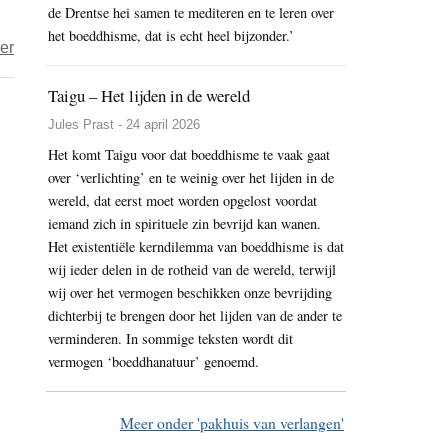
Akong
de Drentse hei samen te mediteren en te leren over
Tulku
het boeddhisme, dat is echt heel bijzonder.’
over
er
Proces
Taigu – Het lijden in de wereld
tegen
verdachten
Jules Prast - 24 april 2026
moord
Het komt Taigu voor dat boeddhisme te vaak gaat
Akong
over ‘verlichting’ en te weinig over het lijden in de
wereld, dat eerst moet worden opgelost voordat
Tulku
iemand zich in spirituele zin bevrijd kan wanen.
Rinpoche
Het existentiële kerndilemma van boeddhisme is dat
in
wij ieder delen in de rotheid van de wereld, terwijl
China
wij over het vermogen beschikken onze bevrijding
begonnen
dichterbij te brengen door het lijden van de ander te
verminderen. In sommige teksten wordt dit
vermogen ‘boeddhanatuur’ genoemd.
Meer onder 'pakhuis van verlangen'