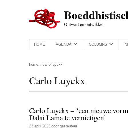
Door
Skip
Spring
Spring
Boeddhistisc
naar
to
naar
naar
de
secondary
de
de
Ontwart en ontwikkelt
hoofd
menu
eerste
voettekst
inhoud
sidebar
HOME
AGENDA
COLUMNS
N
home
»
carlo luyckx
Carlo Luyckx
Carlo Luyckx – ‘een nieuwe vorm
Dalai Lama te vernietigen’
23 april 2023
door
gastauteur