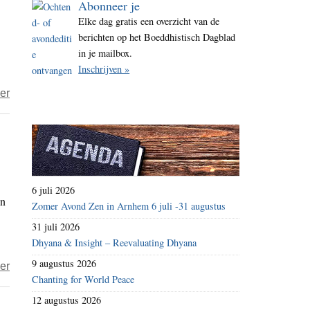
Abonneer je
i
Elke dag gratis een overzicht van de
t
berichten op het Boeddhistisch Dagblad
e
in je mailbox.
Inschrijven »
over
er
Carlo
Luyckx
–
‘een
nieuwe
6 juli 2026
an
vorm
Zomer Avond Zen in Arnhem 6 juli -31 augustus
van
31 juli 2026
oorlogsvoering
Dhyana & Insight – Reevaluating Dhyana
om
9 augustus 2026
over
er
het
Chanting for World Peace
Zou
imago
12 augustus 2026
het
van