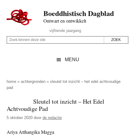
Door
Skip
Spring
Spring
Boeddhistisch Dagblad
naar
to
naar
naar
de
secondary
de
de
Ontwart en ontwikkelt
hoofd
menu
eerste
voettekst
Header
vijftiende jaargang
inhoud
sidebar
Rechts
Z
Z
o
o
e
e
MENU
k
k
b
o
i
p
home
»
achtergronden
»
sleutel tot inzicht – het edel achtvoudige
n
pad
d
n
e
Sleutel tot inzicht – Het Edel
e
z
Achtvoudige Pad
n
e
d
5 oktober 2020
door
de redactie
s
e
i
Ariya Atthangika Magga
z