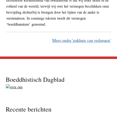
existentiële kerndilemma van boeddhisme is dat wij ieder delen in de
rotheid van de wereld, terwijl wij over het vermogen beschikken onze
bevrijding dichterbij te brengen door het lijden van de ander te
verminderen. In sommige teksten wordt dit vermogen
‘boeddhanatuur’ genoemd.
Meer onder 'pakhuis van verlangen'
Footer
Boeddhistisch Dagblad
Recente berichten