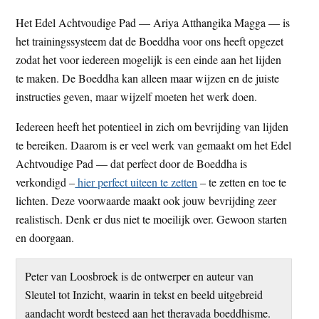
t
e
Het Edel Achtvoudige Pad — Ariya Atthangika Magga — is
e
s
het trainingssysteem dat de Boeddha voor ons heeft opgezet
i
zodat het voor iedereen mogelijk is een einde aan het lijden
t
te maken. De Boeddha kan alleen maar wijzen en de juiste
e
instructies geven, maar wijzelf moeten het werk doen.
Iedereen heeft het potentieel in zich om bevrijding van lijden
te bereiken. Daarom is er veel werk van gemaakt om het Edel
Achtvoudige Pad — dat perfect door de Boeddha is
verkondigd –
hier perfect uiteen te zetten
– te zetten en toe te
lichten. Deze voorwaarde maakt ook jouw bevrijding zeer
realistisch. Denk er dus niet te moeilijk over. Gewoon starten
en doorgaan.
Peter van Loosbroek is de ontwerper en auteur van
Sleutel tot Inzicht, waarin in tekst en beeld uitgebreid
aandacht wordt besteed aan het theravada boeddhisme.