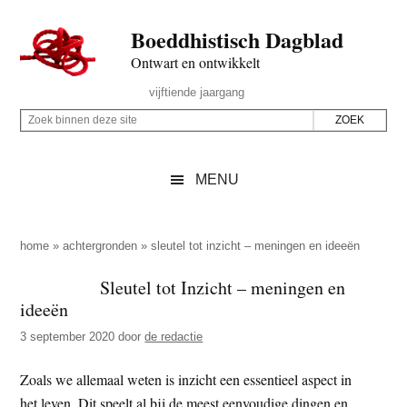
Door
Skip
Spring
Spring
Boeddhistisch Dagblad
naar
to
naar
naar
de
secondary
de
de
Ontwart en ontwikkelt
hoofd
menu
eerste
voettekst
Header
vijftiende jaargang
inhoud
sidebar
Rechts
Z
Z
o
o
e
e
MENU
k
k
b
o
i
p
home
»
achtergronden
»
sleutel tot inzicht – meningen en ideeën
n
d
Sleutel tot Inzicht – meningen en
n
e
ideeën
e
z
n
3 september 2020
door
de redactie
e
d
s
Zoals we allemaal weten is inzicht een essentieel aspect in
e
i
het leven. Dit speelt al bij de meest eenvoudige dingen en
z