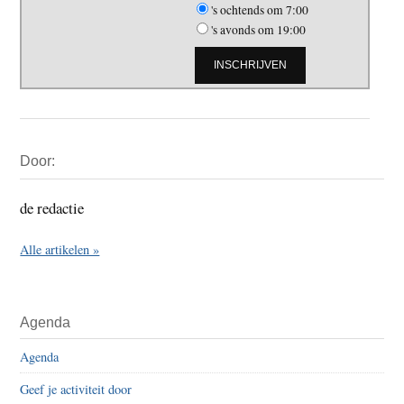
's ochtends om 7:00
's avonds om 19:00
Primaire
Door:
Sidebar
de redactie
Alle artikelen »
Agenda
Agenda
Geef je activiteit door