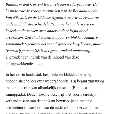
Buddhism and Current Research aan wedergeboorte. Hij
t
e
bestudeerde de vroege toespraken van de Boeddha uit de
e
s
Pali Nikaya’s en de Chinese Agama’s over wedergeboorte,
i
onderzocht historische debatten over het onderwerp en
t
bekeek onderzoeken over onder andere bijna-dood
e
ervaringen. Zelf staat wetenschapper en bhikkhu Analayo
sympathiek tegenover het verschijnsel wedergeboorte, maar:
‘voor mij persoonlijk is het geen cruciaal onderwerp.’
Hieronder een indruk van de inhoud van deze
belangwekkende studie.
In het eerste hoofdstuk bespreekt de bhikkhu de vroeg
boeddhistische leer over wedergeboorte. Hij begint zijn uitleg
met de filosofie van afhankelijk ontstaan (P. pattica
samuppada). Deze filosofie beschrijft het voorwaardelijk
verband tussen aan de ene kant bewustzijn en mentale
activiteiten (‘naam’) en aan de andere kant de ervaring met
materie (‘vorm’). Dit verband verklaart de continuïteit tijdens