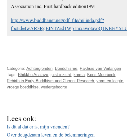
Association Inc. First hardback edition1991
http://www.buddhanet.net/pdf_file/milinda.pdf?
fbclid=IwAR3RgFJN1Zed1Wp1mxawotavoQ1KBEY5LUgGol
Categorie:
Achtergronden
,
Boeddhisme
,
Pakhuis van Verlangen
Tags:
Bhikkhu Analayo
,
juist inzicht
,
karma
,
Kees Moerbeek
,
Rebirth in Early Buddhism and Current Research
,
vorm en leegte
,
vroege boeddhise
,
wedergeboorte
Lees ook:
Is dit al dat er is, mijn vrienden?
Over deugdzaam leven en de belemmeringen