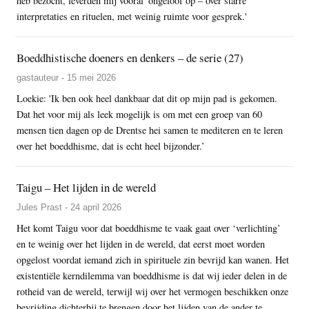
heb bezocht, leverden mij vooral 'ongeloof op – over starre
interpretaties en rituelen, met weinig ruimte voor gesprek.'
Boeddhistische doeners en denkers – de serie (27)
gastauteur - 15 mei 2026
Loekie: 'Ik ben ook heel dankbaar dat dit op mijn pad is gekomen.
Dat het voor mij als leek mogelijk is om met een groep van 60
mensen tien dagen op de Drentse hei samen te mediteren en te leren
over het boeddhisme, dat is echt heel bijzonder.’
Taigu – Het lijden in de wereld
Jules Prast - 24 april 2026
Het komt Taigu voor dat boeddhisme te vaak gaat over ‘verlichting’
en te weinig over het lijden in de wereld, dat eerst moet worden
opgelost voordat iemand zich in spirituele zin bevrijd kan wanen. Het
existentiële kerndilemma van boeddhisme is dat wij ieder delen in de
rotheid van de wereld, terwijl wij over het vermogen beschikken onze
bevrijding dichterbij te brengen door het lijden van de ander te