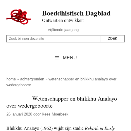
Door
Skip
Spring
Spring
Boeddhistisch Dagblad
naar
to
naar
naar
de
secondary
de
de
Ontwart en ontwikkelt
hoofd
menu
eerste
voettekst
Header
vijftiende jaargang
inhoud
sidebar
Rechts
Z
Z
o
o
e
e
MENU
k
k
b
o
i
p
home
»
achtergronden
»
wetenschapper en bhikkhu analayo over
n
wedergeboorte
d
n
e
Wetenschapper en bhikkhu Analayo
e
z
over wedergeboorte
n
e
d
26 januari 2020
door
Kees Moerbeek
s
e
i
Bhikkhu Analayo (1962) wijdt zijn studie
Rebirth in Early
z