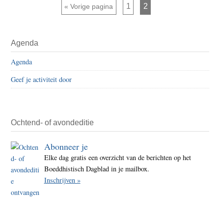
de
Pagina
Pagina
Ga naar
1
2
«
Vorige pagina
aller
diere
Primaire
Agenda
Sidebar
Agenda
Geef je activiteit door
Ochtend- of avondeditie
Abonneer je
Elke dag gratis een overzicht van de berichten op het
Boeddhistisch Dagblad in je mailbox.
Inschrijven »