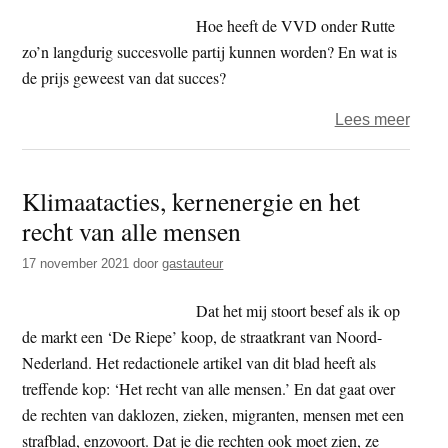
onde
Hoe heeft de VVD onder Rutte
denk
zo’n langdurig succesvolle partij kunnen worden? En wat is
de prijs geweest van dat succes?
over
Lees meer
Boek
–
Klimaatacties, kernenergie en het
De
recht van alle mensen
prijs
van
17 november 2021
door
gastauteur
de
mach
Dat het mij stoort besef als ik op
de markt een ‘De Riepe’ koop, de straatkrant van Noord-
Nederland. Het redactionele artikel van dit blad heeft als
treffende kop: ‘Het recht van alle mensen.’ En dat gaat over
de rechten van daklozen, zieken, migranten, mensen met een
strafblad, enzovoort. Dat je die rechten ook moet zien, ze