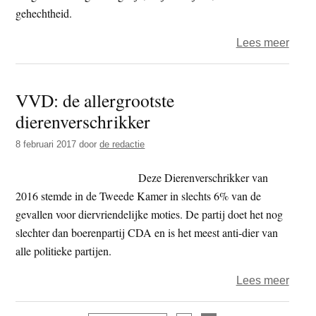
randj
gehechtheid.
boedd
over
Lees meer
Het
jaar
VVD: de allergrootste
2017
dierenverschrikker
–
de
8 februari 2017
door
de redactie
negen
dag
Deze Dierenverschrikker van
–
2016 stemde in de Tweede Kamer in slechts 6% van de
ik
gevallen voor diervriendelijke moties. De partij doet het nog
ben
slechter dan boerenpartij CDA en is het meest anti-dier van
verto
alle politieke partijen.
over
Lees meer
VVD: