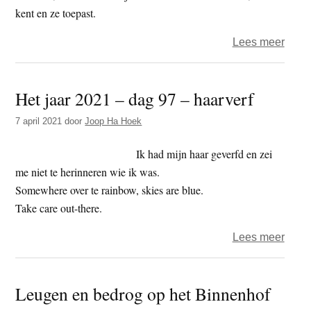
kent en ze toepast.
over
Lees meer
Klima
kerne
Het jaar 2021 – dag 97 – haarverf
en
het
7 april 2021
door
Joop Ha Hoek
recht
van
Ik had mijn haar geverfd en zei
alle
me niet te herinneren wie ik was.
mens
Somewhere over te rainbow, skies are blue.
Take care out-there.
over
Lees meer
Het
jaar
Leugen en bedrog op het Binnenhof
2021
–