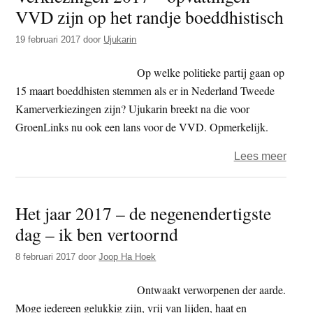
VVD zijn op het randje boeddhistisch
partij
(2)
19 februari 2017
door
Ujukarin
Op welke politieke partij gaan op
15 maart boeddhisten stemmen als er in Nederland Tweede
Kamerverkiezingen zijn? Ujukarin breekt na die voor
GroenLinks nu ook een lans voor de VVD. Opmerkelijk.
over
Lees meer
Verki
2017
Het jaar 2017 – de negenendertigste
–
dag – ik ben vertoornd
opvat
VVD
8 februari 2017
door
Joop Ha Hoek
zijn
op
Ontwaakt verworpenen der aarde.
het
Moge iedereen gelukkig zijn, vrij van lijden, haat en