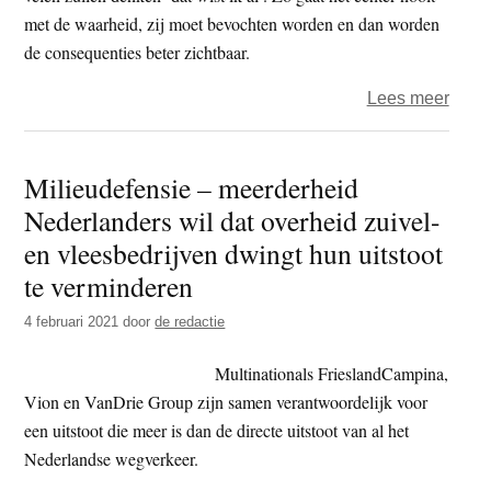
met de waarheid, zij moet bevochten worden en dan worden
de consequenties beter zichtbaar.
over
Lees meer
Jasp
Scha
Milieudefensie – meerderheid
–
Nederlanders wil dat overheid zuivel-
Twee
fatale
en vleesbedrijven dwingt hun uitstoot
C’s
te verminderen
op
4 februari 2021
door
de redactie
een
prese
Multinationals FrieslandCampina,
Vion en VanDrie Group zijn samen verantwoordelijk voor
een uitstoot die meer is dan de directe uitstoot van al het
Nederlandse wegverkeer.