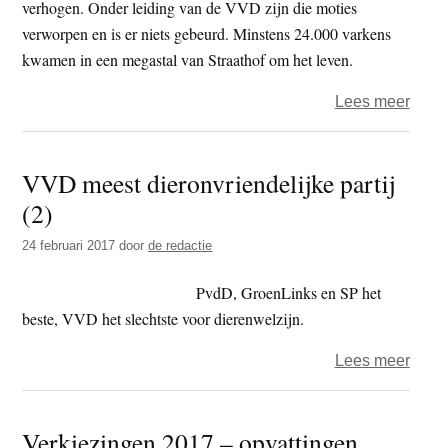
verhogen. Onder leiding van de VVD zijn die moties
verworpen en is er niets gebeurd. Minstens 24.000 varkens
kwamen in een megastal van Straathof om het leven.
over
Lees meer
Bezw
tege
VVD meest dieronvriendelijke partij
verg
(2)
Knor
(Stra
24 februari 2017
door
de redactie
PvdD, GroenLinks en SP het
beste, VVD het slechtste voor dierenwelzijn.
over
Lees meer
VVD
mees
Verkiezingen 2017 – opvattingen
diero