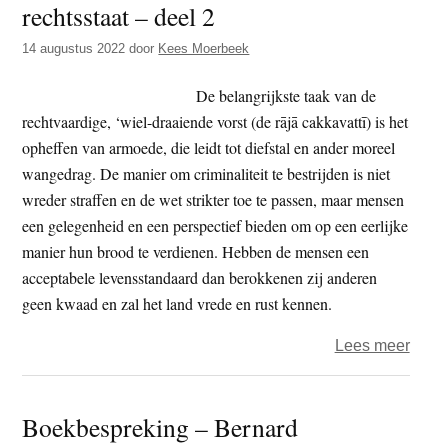
rechtsstaat – deel 2
t
e
e
s
14 augustus 2022
door
Kees Moerbeek
i
De belangrijkste taak van de
t
rechtvaardige, ‘wiel-draaiende vorst (de rājā cakkavattī) is het
e
opheffen van armoede, die leidt tot diefstal en ander moreel
wangedrag. De manier om criminaliteit te bestrijden is niet
wreder straffen en de wet strikter toe te passen, maar mensen
een gelegenheid en een perspectief bieden om op een eerlijke
manier hun brood te verdienen. Hebben de mensen een
acceptabele levensstandaard dan berokkenen zij anderen
geen kwaad en zal het land vrede en rust kennen.
over
Lees meer
De
rafel
Boekbespreking – Bernard
van