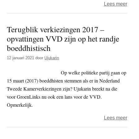
over
Lees meer
Milie
–
Terugblik verkiezingen 2017 –
meer
opvattingen VVD zijn op het randje
Nede
wil
boeddhistisch
dat
12 januari 2021
door
Ujukarin
overh
zuive
Op welke politieke partij gaan op
en
15 maart (2017) boeddhisten stemmen als er in Nederland
vlees
Tweede Kamerverkiezingen zijn? Ujukarin breekt na die
dwing
voor GroenLinks nu ook een lans voor de VVD.
hun
Opmerkelijk.
uitsto
te
over
Lees meer
verm
Terug
verki