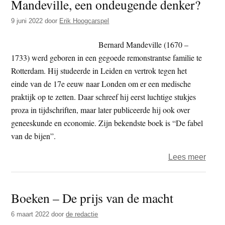
Mandeville, een ondeugende denker?
onze
demo
9 juni 2022
door
Erik Hoogcarspel
recht
–
Bernard Mandeville (1670 –
deel
1733) werd geboren in een gegoede remonstrantse familie te
2
Rotterdam. Hij studeerde in Leiden en vertrok tegen het
einde van de 17e eeuw naar Londen om er een medische
praktijk op te zetten. Daar schreef hij eerst luchtige stukjes
proza in tijdschriften, maar later publiceerde hij ook over
geneeskunde en economie. Zijn bekendste boek is “De fabel
van de bijen”.
over
Lees meer
Boek
–
Boeken – De prijs van de macht
Bern
Mande
6 maart 2022
door
de redactie
een