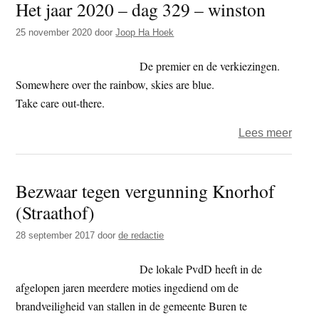
Het jaar 2020 – dag 329 – winston
2017
–
25 november 2020
door
Joop Ha Hoek
opvat
VVD
De premier en de verkiezingen.
zijn
Somewhere over the rainbow, skies are blue.
op
Take care out-there.
het
over
Lees meer
randj
Het
boedd
jaar
Bezwaar tegen vergunning Knorhof
2020
(Straathof)
–
dag
28 september 2017
door
de redactie
329
–
De lokale PvdD heeft in de
winst
afgelopen jaren meerdere moties ingediend om de
brandveiligheid van stallen in de gemeente Buren te