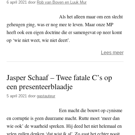
6 april 2021
door
Rob van Boven en Luuk Mur
dag
97
Als het alleen maar om een slecht
–
geheugen ging, was er nog mee te leven. Maar onze MP
haarv
heeft ook een eigen doctrine die er samengevat op neer komt
op ‘wie niet weet, wie niet deert’.
over
Lees meer
Leug
en
Jasper Schaaf – Twee fatale C’s op
bedr
een presenteerblaadje
op
het
5 april 2021
door
gastauteur
Binn
Een macht die bouwt op cynisme
en corruptie is geen duurzame macht. Rutte moet ‘meer dan
wie ook’ de waarheid spreken. Hij deed het niet helemaal en
velen zullen denken ‘dat wist ik al’. Zo gaat het echter nooit