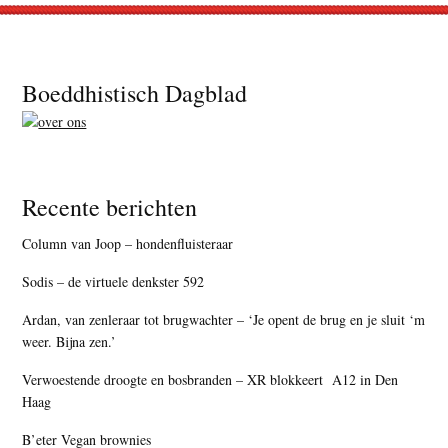
Footer
Boeddhistisch Dagblad
Recente berichten
Column van Joop – hondenfluisteraar
Sodis – de virtuele denkster 592
Ardan, van zenleraar tot brugwachter – ‘Je opent de brug en je sluit ‘m
weer. Bijna zen.’
Verwoestende droogte en bosbranden – XR blokkeert A12 in Den
Haag
B’eter Vegan brownies