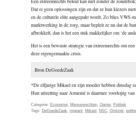
Een extreemrechts beleid kan niet zonder de zondebok;
Dat er geen oplossingen zijn en dat ze hun kiezers nie
en de culturele elite aangepakt wordt. Zo blies VWS-
marktwerking in de zorg, maar bepleit ze nu dat de ban
afbrokkelt, dan is het een stuk makkelijker om ‘de ande
Het is een bewuste strategie van extreemrechts om een 
deze eigengemaakte crisis.
Bron DeGoedeZaak
*De elfjarige Mikael en zijn moeder hebben dinsdag e
Hun uitzetting naar Armenië is daarmee voorlopig van
Categorie:
Economie
,
Mensenrechten
,
Opinie
,
Politiek
Tags:
DeGoedeZaak
,
migrant
,
Mikael
,
NSC
,
Omtzigt
,
politi