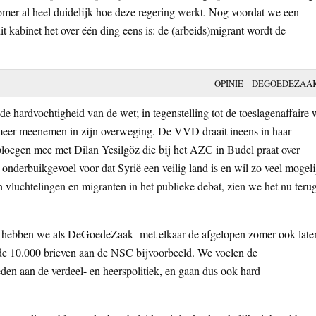
mer al heel duidelijk hoe deze regering werkt. Nog voordat we een
it kabinet het over één ding eens is: de (arbeids)migrant wordt de
OPINIE – DEGOEDEZAA
 hardvochtigheid van de wet; in tegenstelling tot de toeslagenaffaire 
 meer meenemen in zijn overweging. De VVD draait ineens in haar
ploegen mee met Dilan Yesilgöz die bij het AZC in Budel praat over
p onderbuikgevoel voor dat Syrië een veilig land is en wil zo veel mogeli
 vluchtelingen en migranten in het publieke debat, zien we het nu teru
 dat hebben we als DeGoedeZaak met elkaar de afgelopen zomer ook late
de 10.000 brieven aan de NSC bijvoorbeeld. We voelen de
den aan de verdeel- en heerspolitiek, en gaan dus ook hard