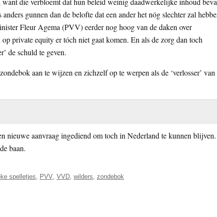
 want die verbloemt dat hun beleid weinig daadwerkelijke inhoud beva
ts anders gunnen dan de belofte dat een ander het nóg slechter zal hebb
minister Fleur Agema (PVV) eerder nog hoog van de daken over
 op private equity er tóch niet gaat komen. En als de zorg dan toch
r’ de schuld te geven.
zondebok aan te wijzen en zichzelf op te werpen als de ‘verlosser’ van
en nieuwe aanvraag ingediend om toch in Nederland te kunnen blijven.
 de baan.
eke spelletjes
,
PVV
,
VVD
,
wilders
,
zondebok