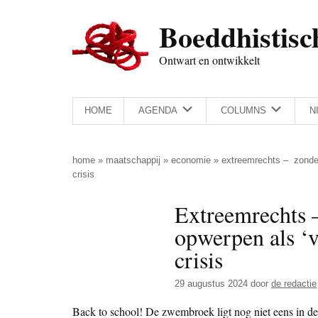
Door
Skip
Spring
Spring
Boeddhistisc
naar
to
naar
naar
de
secondary
de
de
Ontwart en ontwikkelt
hoofd
menu
eerste
voettekst
inhoud
sidebar
HOME
AGENDA
COLUMNS
N
home
»
maatschappij
»
economie
»
extreemrechts – zondeb
crisis
Extreemrechts 
opwerpen als ‘v
crisis
29 augustus 2024
door
de redactie
Back to school! De zwembroek ligt nog niet eens in de