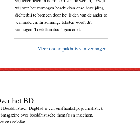
wij ieder delen in de rotheid van de wereld, terwijl
wij over het vermogen beschikken onze bevrijding
dichterbij te brengen door het lijden van de ander te
verminderen. In sommige teksten wordt dit
vermogen ‘boeddhanatuur’ genoemd.
Meer onder 'pakhuis van verlangen'
ver het BD
t Boeddhistisch Dagblad is een onafhankelijk journalistiek
bmagazine over boeddhistische thema’s en inzichten.
es ons colofon
.