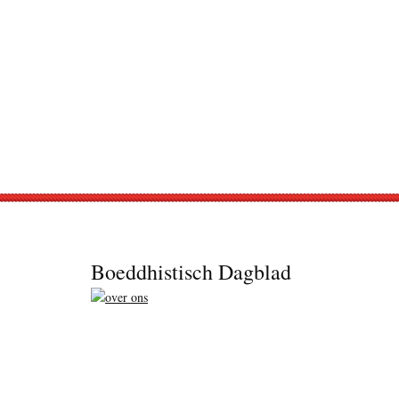
Footer
Boeddhistisch Dagblad