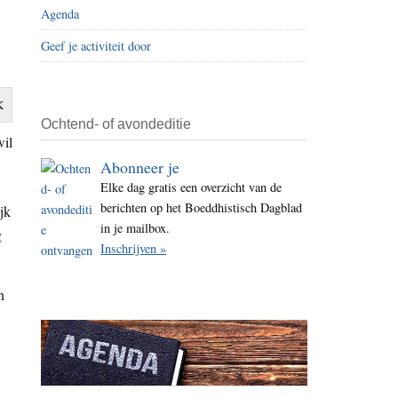
Agenda
i
t
Geef je activiteit door
e
K
Ochtend- of avondeditie
wil
Abonneer je
Elke dag gratis een overzicht van de
berichten op het Boeddhistisch Dagblad
jk
in je mailbox.
g
Inschrijven »
n