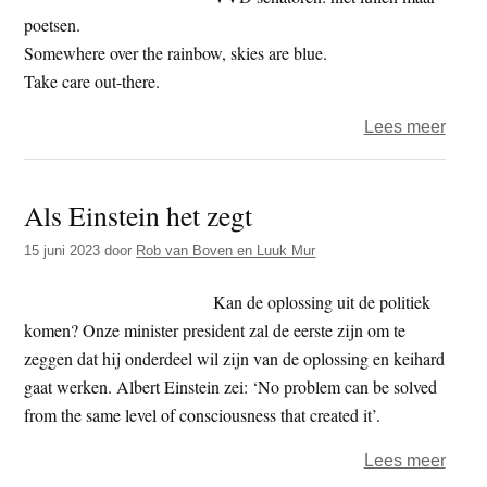
poetsen.
Somewhere over the rainbow, skies are blue.
Take care out-there.
over
Lees meer
Het
jaar
Als Einstein het zegt
2024
–
15 juni 2023
door
Rob van Boven en Luuk Mur
dag
18
Kan de oplossing uit de politiek
–
komen? Onze minister president zal de eerste zijn om te
hoop
zeggen dat hij onderdeel wil zijn van de oplossing en keihard
gaat werken. Albert Einstein zei: ‘No problem can be solved
from the same level of consciousness that created it’.
over
Lees meer