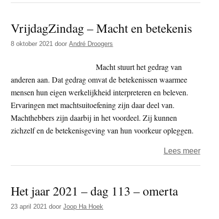
Als
Einst
VrijdagZindag – Macht en betekenis
het
zegt
8 oktober 2021
door
André Droogers
Macht stuurt het gedrag van
anderen aan. Dat gedrag omvat de betekenissen waarmee
mensen hun eigen werkelijkheid interpreteren en beleven.
Ervaringen met machtsuitoefening zijn daar deel van.
Machthebbers zijn daarbij in het voordeel. Zij kunnen
zichzelf en de betekenisgeving van hun voorkeur opleggen.
over
Lees meer
Vrijd
–
Het jaar 2021 – dag 113 – omerta
Mach
en
23 april 2021
door
Joop Ha Hoek
betek