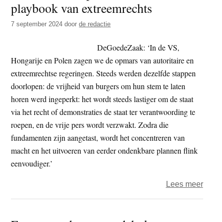
playbook van extreemrechts
t
e
e
s
7 september 2024
door
de redactie
i
DeGoedeZaak: ‘In de VS,
t
Hongarije en Polen zagen we de opmars van autoritaire en
e
extreemrechtse regeringen. Steeds werden dezelfde stappen
doorlopen: de vrijheid van burgers om hun stem te laten
horen werd ingeperkt: het wordt steeds lastiger om de staat
via het recht of demonstraties de staat ter verantwoording te
roepen, en de vrije pers wordt verzwakt. Zodra die
fundamenten zijn aangetast, wordt het concentreren van
macht en het uitvoeren van eerder ondenkbare plannen flink
eenvoudiger.’
over
Lees meer
DeGo
prese