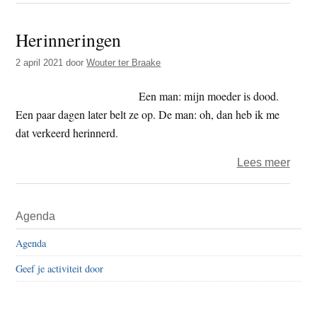
jaar
Herinneringen
2021
–
2 april 2021
door
Wouter ter Braake
dag
103
Een man: mijn moeder is dood.
–
Een paar dagen later belt ze op. De man: oh, dan heb ik me
gehe
dat verkeerd herinnerd.
over
Lees meer
Herin
Primaire
Agenda
Sidebar
Agenda
Geef je activiteit door