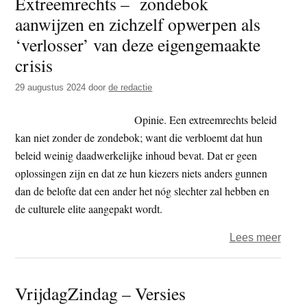
Extreemrechts – zondebok
het
aanwijzen en zichzelf opwerpen als
play
van
‘verlosser’ van deze eigengemaakte
extre
crisis
29 augustus 2024
door
de redactie
Opinie. Een extreemrechts beleid
kan niet zonder de zondebok; want die verbloemt dat hun
beleid weinig daadwerkelijke inhoud bevat. Dat er geen
oplossingen zijn en dat ze hun kiezers niets anders gunnen
dan de belofte dat een ander het nóg slechter zal hebben en
de culturele elite aangepakt wordt.
over
Lees meer
Extre
–
VrijdagZindag – Versies
zond