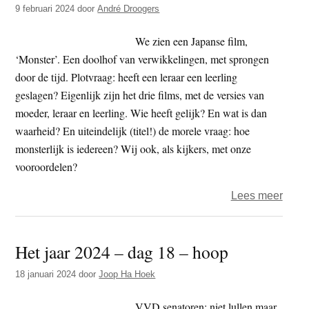
aanw
9 februari 2024
door
André Droogers
en
zichz
We zien een Japanse film,
opwe
‘Monster’. Een doolhof van verwikkelingen, met sprongen
als
door de tijd. Plotvraag: heeft een leraar een leerling
‘verl
geslagen? Eigenlijk zijn het drie films, met de versies van
van
moeder, leraar en leerling. Wie heeft gelijk? En wat is dan
deze
waarheid? En uiteindelijk (titel!) de morele vraag: hoe
eige
monsterlijk is iedereen? Wij ook, als kijkers, met onze
crisis
vooroordelen?
over
Lees meer
Vrijd
–
Het jaar 2024 – dag 18 – hoop
Versi
18 januari 2024
door
Joop Ha Hoek
VVD senatoren: niet lullen maar