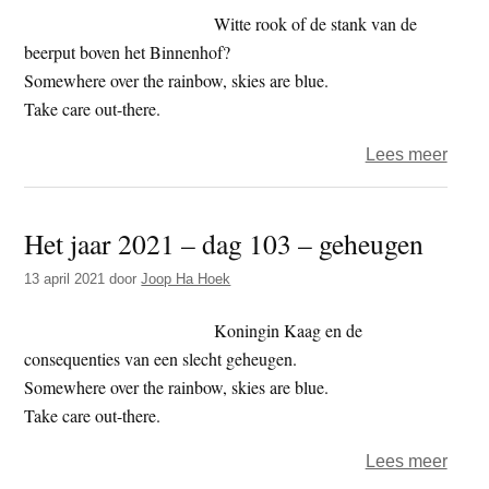
Witte rook of de stank van de
beerput boven het Binnenhof?
Somewhere over the rainbow, skies are blue.
Take care out-there.
over
Lees meer
Het
jaar
Het jaar 2021 – dag 103 – geheugen
2021
–
13 april 2021
door
Joop Ha Hoek
dag
113
Koningin Kaag en de
–
consequenties van een slecht geheugen.
omer
Somewhere over the rainbow, skies are blue.
Take care out-there.
over
Lees meer
Het