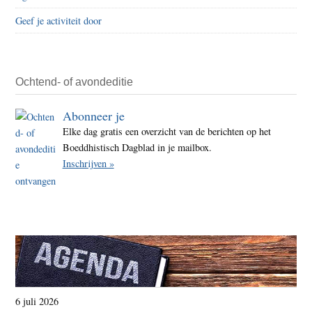
en
Geef je activiteit door
zichz
opwe
als
‘verl
Ochtend- of avondeditie
van
Abonneer je
deze
Elke dag gratis een overzicht van de berichten op het
eige
Boeddhistisch Dagblad in je mailbox.
crisis
Inschrijven »
6 juli 2026