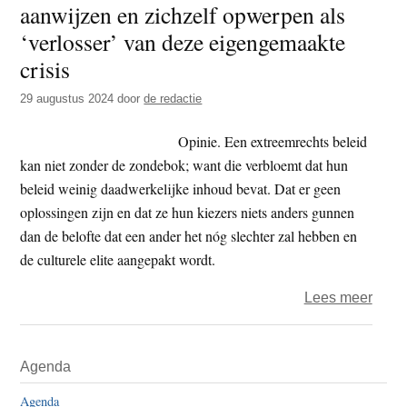
aanwijzen en zichzelf opwerpen als
t
e
‘verlosser’ van deze eigengemaakte
e
s
crisis
i
t
29 augustus 2024
door
de redactie
e
Opinie. Een extreemrechts beleid
kan niet zonder de zondebok; want die verbloemt dat hun
beleid weinig daadwerkelijke inhoud bevat. Dat er geen
oplossingen zijn en dat ze hun kiezers niets anders gunnen
dan de belofte dat een ander het nóg slechter zal hebben en
de culturele elite aangepakt wordt.
over
Lees meer
Extre
–
Primaire
Agenda
zond
Sidebar
aanw
Agenda