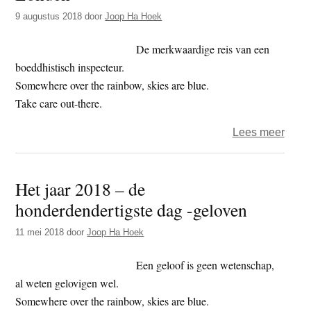
Kosa
9 augustus 2018
door
Joop Ha Hoek
(deel
2)
De merkwaardige reis van een
boeddhistisch inspecteur.
Somewhere over the rainbow, skies are blue.
Take care out-there.
over
Lees meer
Het
jaar
Het jaar 2018 – de
2018
honderdendertigste dag -geloven
–
de
11 mei 2018
door
Joop Ha Hoek
tweeh
dag
Een geloof is geen wetenschap,
–
al weten gelovigen wel.
Lond
Somewhere over the rainbow, skies are blue.