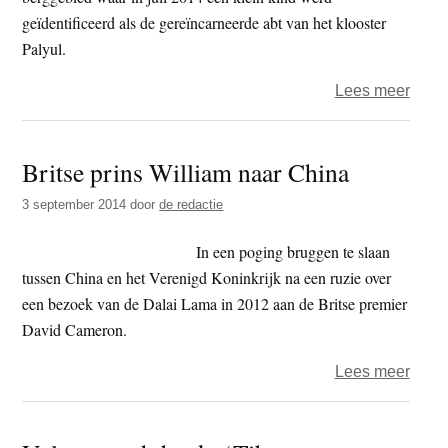
geïdentificeerd als de gereïncarneerde abt van het klooster
Palyul.
over
Lees meer
Monn
gearr
Britse prins William naar China
na
ruzie
3 september 2014
door
de redactie
over
verke
In een poging bruggen te slaan
tussen China en het Verenigd Koninkrijk na een ruzie over
een bezoek van de Dalai Lama in 2012 aan de Britse premier
David Cameron.
over
Lees meer
Brits
prins