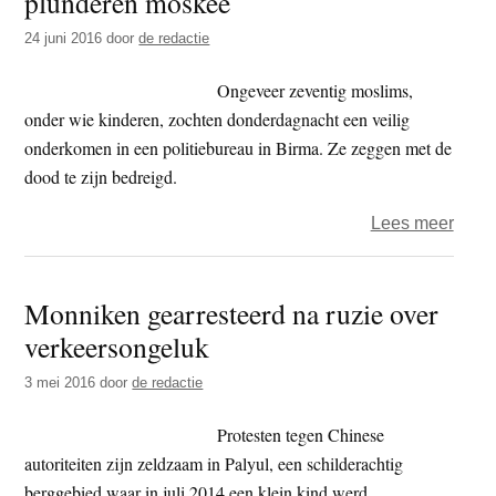
plunderen moskee
vech
24 juni 2016
door
de redactie
boedd
monn
Ongeveer zeventig moslims,
onder wie kinderen, zochten donderdagnacht een veilig
onderkomen in een politiebureau in Birma. Ze zeggen met de
dood te zijn bedreigd.
over
Lees meer
Extre
boed
Monniken gearresteerd na ruzie over
plun
verkeersongeluk
mosk
3 mei 2016
door
de redactie
Protesten tegen Chinese
autoriteiten zijn zeldzaam in Palyul, een schilderachtig
berggebied waar in juli 2014 een klein kind werd