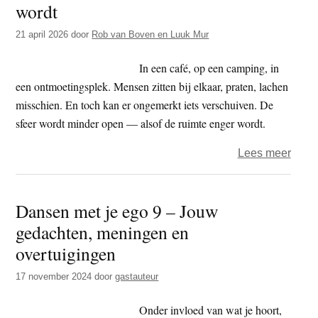
wordt
t
e
e
s
21 april 2026
door
Rob van Boven en Luuk Mur
i
In een café, op een camping, in
t
een ontmoetingsplek. Mensen zitten bij elkaar, praten, lachen
e
misschien. En toch kan er ongemerkt iets verschuiven. De
sfeer wordt minder open — alsof de ruimte enger wordt.
over
Lees meer
Wann
het
Dansen met je ego 9 – Jouw
conta
gedachten, meningen en
steed
dunn
overtuigingen
wordt
17 november 2024
door
gastauteur
Onder invloed van wat je hoort,