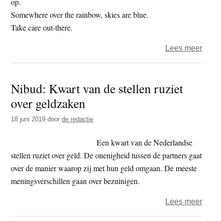
op.
VS
Somewhere over the rainbow, skies are blue.
duurt
Take care out-there.
voort
over
Lees meer
Het
jaar
Nibud: Kwart van de stellen ruziet
2019
over geldzaken
–
dag
18 juni 2019
door
de redactie
249
–
Een kwart van de Nederlandse
bodh
stellen ruziet over geld. De onenigheid tussen de partners gaat
over de manier waarop zij met hun geld omgaan. De meeste
meningsverschillen gaan over bezuinigen.
over
Lees meer
Nibud