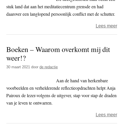
stuk land dat aan het meditatiecentrum grensde en had
daarover een langlopend persoonlijk conflict met de schutter.
over
Lees meer
Thai
boedd
Boeken – Waarom overkomt mij dit
monn
weer!?
dood
buur
30 maart 2021
door
de redactie
Aan de hand van herkenbare
voorbeelden en verhelderende reflectieopdrachten helpt Anja
Pairoux de lezer-volgens de uitgever, stap voor stap de draden
van je leven te ontwarren.
over
Lees meer
Boek