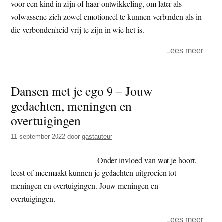
voor een kind in zijn of haar ontwikkeling, om later als
volwassene zich zowel emotioneel te kunnen verbinden als in
die verbondenheid vrij te zijn in wie het is.
over
Lees meer
Jeugd
zorg
Dansen met je ego 9 – Jouw
voor
gedachten, meningen en
rust,
maar
overtuigingen
niet
11 september 2022
door
gastauteur
bij
de
Onder invloed van wat je hoort,
kinde
leest of meemaakt kunnen je gedachten uitgroeien tot
meningen en overtuigingen. Jouw meningen en
overtuigingen.
over
Lees meer