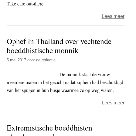
Take care out-there.
over
Lees meer
Het
jaar
Ophef in Thailand over vechtende
2018
boeddhistische monnik
–
de
5 mei 2017
door
de redactie
honde
dag
De monnik slaat de vrouw
-
meerdere malen in het gezicht nadat zij hem had beschuldigd
gelo
van het spugen in hun busje waarmee ze op weg waren.
over
Lees meer
Ophe
in
Extremistische boeddhisten
Thail
over