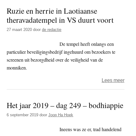
–
Ruzie en herrie in Laotiaanse
Waar
theravadatempel in VS duurt voort
over
mij
27 maart 2020
door
de redactie
dit
weer
De tempel heeft onlangs een
particulier beveiligingsbedrijf ingehuurd om bezoekers te
screenen uit bezorgdheid over de veiligheid van de
monniken.
over
Lees meer
Ruzi
en
Het jaar 2019 – dag 249 – bodhiappie
herri
in
6 september 2019
door
Joop Ha Hoek
Laot
ther
Ineens was ze er, trad handelend
in