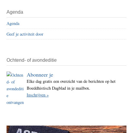
BUB-
Primaire
Agenda
bestu
Sidebar
en
Agenda
Temp
Geef je activiteit door
Mech
Ochtend- of avondeditie
Abonneer je
Elke dag gratis een overzicht van de berichten op het
Boeddhistisch Dagblad in je mailbox.
Inschrijven »