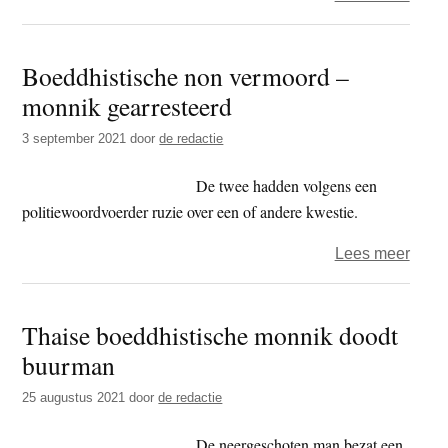
Dans
met
Boeddhistische non vermoord –
je
monnik gearresteerd
ego
9
3 september 2021
door
de redactie
–
Jouw
De twee hadden volgens een
geda
politiewoordvoerder ruzie over een of andere kwestie.
meni
over
Lees meer
en
Boedd
overt
non
Thaise boeddhistische monnik doodt
verm
buurman
–
monn
25 augustus 2021
door
de redactie
gearr
De neergeschoten man bezat een