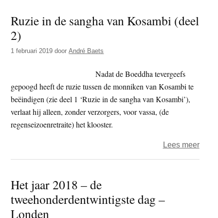
Kwar
Ruzie in de sangha van Kosambi (deel
van
2)
de
stell
1 februari 2019
door
André Baets
ruziet
over
Nadat de Boeddha tevergeefs
geld
gepoogd heeft de ruzie tussen de monniken van Kosambi te
beëindigen (zie deel 1 ‘Ruzie in de sangha van Kosambi’),
verlaat hij alleen, zonder verzorgers, voor vassa, (de
regenseizoenretraite) het klooster.
over
Lees meer
Ruzi
in
Het jaar 2018 – de
de
tweehonderdentwintigste dag –
sang
van
Londen