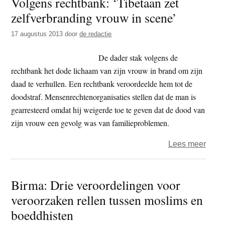
Volgens rechtbank: ‘Tibetaan zet
Willi
zelfverbranding vrouw in scene’
naar
Chin
17 augustus 2013
door
de redactie
De dader stak volgens de
rechtbank het dode lichaam van zijn vrouw in brand om zijn
daad te verhullen. Een rechtbank veroordeelde hem tot de
doodstraf. Mensenrechtenorganisaties stellen dat de man is
gearresteerd omdat hij weigerde toe te geven dat de dood van
zijn vrouw een gevolg was van familieproblemen.
over
Lees meer
Volg
recht
Birma: Drie veroordelingen voor
‘Tibe
veroorzaken rellen tussen moslims en
zet
zelfv
boeddhisten
vrou