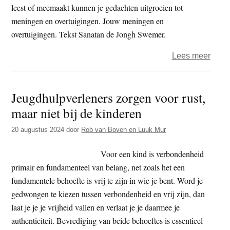
leest of meemaakt kunnen je gedachten uitgroeien tot
meningen en overtuigingen. Jouw meningen en
overtuigingen. Tekst Sanatan de Jongh Swemer.
over
Lees meer
Dans
met
Jeugdhulpverleners zorgen voor rust,
je
maar niet bij de kinderen
ego
9
20 augustus 2024
door
Rob van Boven en Luuk Mur
–
Jouw
Voor een kind is verbondenheid
geda
primair en fundamenteel van belang, net zoals het een
meni
fundamentele behoefte is vrij te zijn in wie je bent. Word je
en
gedwongen te kiezen tussen verbondenheid en vrij zijn, dan
overt
laat je je je vrijheid vallen en verlaat je je daarmee je
authenticiteit. Bevrediging van beide behoeftes is essentieel