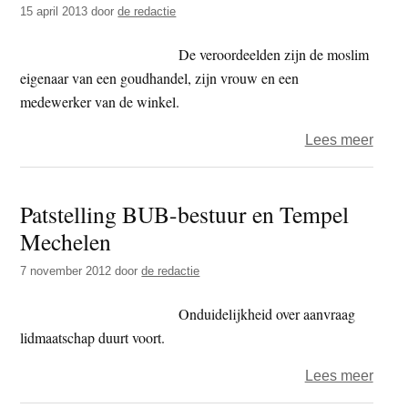
15 april 2013
door
de redactie
in
scene
De veroordeelden zijn de moslim
eigenaar van een goudhandel, zijn vrouw en een
medewerker van de winkel.
over
Lees meer
Birma
Drie
Patstelling BUB-bestuur en Tempel
veroo
Mechelen
voor
vero
7 november 2012
door
de redactie
relle
tusse
Onduidelijkheid over aanvraag
mosl
lidmaatschap duurt voort.
en
over
Lees meer
boed
Patst