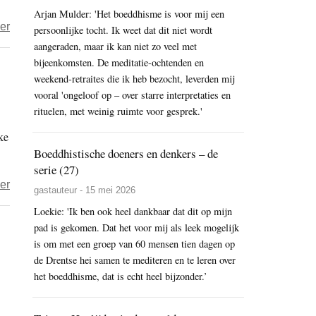
Arjan Mulder: 'Het boeddhisme is voor mij een
over
er
persoonlijke tocht. Ik weet dat dit niet wordt
Varkens
aangeraden, maar ik kan niet zo veel met
bijeenkomsten. De meditatie-ochtenden en
in
weekend-retraites die ik heb bezocht, leverden mij
Nood
vooral 'ongeloof op – over starre interpretaties en
–
rituelen, met weinig ruimte voor gesprek.'
Stalbranden:
ke
geen
Boeddhistische doeners en denkers – de
onderzoek,
serie (27)
maar
over
er
direct
gastauteur - 15 mei 2026
Congreslid
maatregelen
Loekie: 'Ik ben ook heel dankbaar dat dit op mijn
McGovern
pad is gekomen. Dat het voor mij als leek mogelijk
nodig
–
is om met een groep van 60 mensen tien dagen op
‘Dalai
de Drentse hei samen te mediteren en te leren over
Lama
het boeddhisme, dat is echt heel bijzonder.’
wil
gewoon