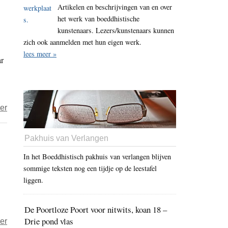
Artikelen en beschrijvingen van en over
sluiten
het werk van boeddhistische
deuren,
kunstenaars. Lezers/kunstenaars kunnen
lessen
zich ook aanmelden met hun eigen werk.
in
lees meer »
ar
Nederland
gaan
gewoon
door
over
er
‘Shambhala
Scandinavië
Pakhuis van Verlangen
zwaar
In het Boeddhistisch pakhuis van verlangen blijven
getroffen
sommige teksten nog een tijdje op de leestafel
door
liggen.
beschuldigingen
van
De Poortloze Poort voor nitwits, koan 18 –
seksueel
Drie pond vlas
over
er
wangedrag