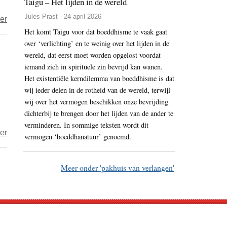
Taigu – Het lijden in de wereld
naar
Jules Prast - 24 april 2026
over
er
huis’
Het komt Taigu voor dat boeddhisme te vaak gaat
Familie
over ‘verlichting’ en te weinig over het lijden in de
en
wereld, dat eerst moet worden opgelost voordat
kloosters
iemand zich in spirituele zin bevrijd kan wanen.
van
Het existentiële kerndilemma van boeddhisme is dat
Tibetaanse
wij ieder delen in de rotheid van de wereld, terwijl
zelfverbranders
wij over het vermogen beschikken onze bevrijding
worden
dichterbij te brengen door het lijden van de ander te
hard
verminderen. In sommige teksten wordt dit
over
er
vermogen ‘boeddhanatuur’ genoemd.
aangepakt
Professionele
managers
Meer onder 'pakhuis van verlangen'
in
Zuidkoreaanse
tempels