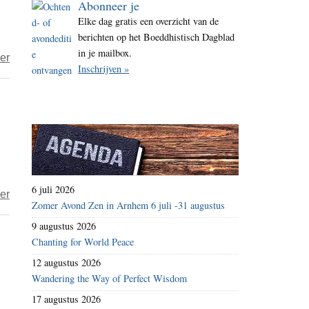
Abonneer je
i
Elke dag gratis een overzicht van de
t
berichten op het Boeddhistisch Dagblad
e
in je mailbox.
over
er
Inschrijven »
Hardhandig
optreden
tegen
Tibetaans
boeddhisme
in
Guangdong
6 juli 2026
over
er
Zomer Avond Zen in Arnhem 6 juli -31 augustus
‘De
9 augustus 2026
Boeddha
Chanting for World Peace
zou
12 augustus 2026
milieuactivist
Wandering the Way of Perfect Wisdom
zijn’
17 augustus 2026