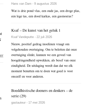
Gerechtshof
Hans van Dam - 9 augustus 2026
door
–
Wat is drie pond vlas, een oude jas, een droge plas,
Sakyong
Nederland
een lege tas, een dood karkas, een gasmoeras?
Mipham’
hoeft
geen
Ksaf – De kunst van het geluk 1
at
extra
Ksaf Vandeputte - 22 juli 2026
N
plannen
Nieuw, positief gedrag inoefenen vraagt om
te
volgehouden overtuiging. Om te beletten dat onze
maken
overtuiging slinkt, kunnen we een gevoel van
over
er
om
hoogdringendheid opwekken, als besef van onze
‘Rigpa
aan
eindigheid. De uitdaging wordt dan dat we elk
Nederland
Europese
moment benutten om te doen wat goed is voor
neemt
normen
onszelf en voor anderen.
maatregelen
luchtkwaliteit
om
te
Boeddhistische doeners en denkers – de
misbruik
voldoen
serie (29)
n
te
gastauteur - 17 mei 2026
voorkomen’