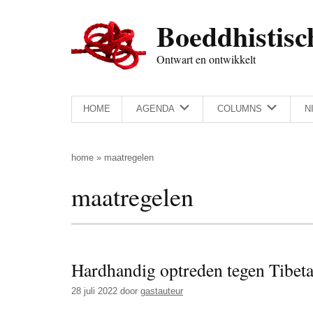
Door
Skip
Spring
Spring
Boeddhistisc
naar
to
naar
naar
de
secondary
de
de
Ontwart en ontwikkelt
hoofd
menu
eerste
voettekst
inhoud
sidebar
HOME
AGENDA
COLUMNS
N
home
»
maatregelen
maatregelen
Hardhandig optreden tegen Tibe
28 juli 2022
door
gastauteur