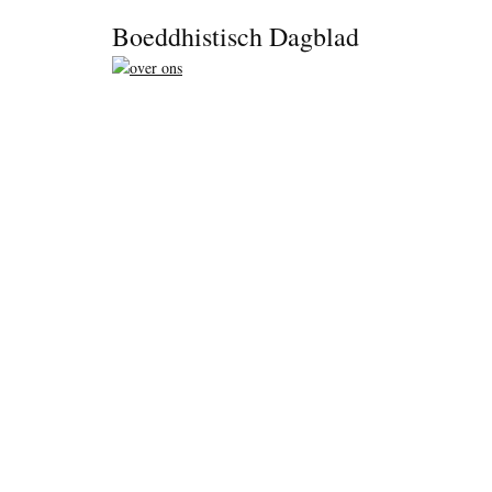
Footer
Boeddhistisch Dagblad