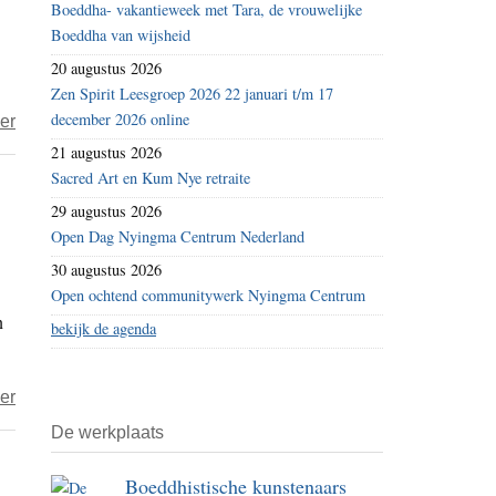
Boeddha- vakantieweek met Tara, de vrouwelijke
Boeddha van wijsheid
20 augustus 2026
Zen Spirit Leesgroep 2026 22 januari t/m 17
december 2026 online
over
er
Nu
21 augustus 2026
Sacred Art en Kum Nye retraite
ook
boeddhistische
29 augustus 2026
geestelijke
Open Dag Nyingma Centrum Nederland
verzorgers
30 augustus 2026
bij
Open ochtend communitywerk Nyingma Centrum
n
Defensie
bekijk de agenda
over
er
Belgische
De werkplaats
boeddhistische
centra
Boeddhistische kunstenaars