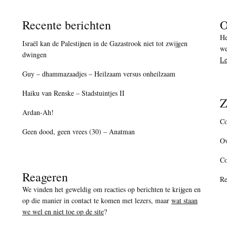
Recente berichten
O
He
Israël kan de Palestijnen in de Gazastrook niet tot zwijgen
we
dwingen
Le
Guy – dhammazaadjes – Heilzaam versus onheilzaam
Haiku van Renske – Stadstuintjes II
Z
Ardan-Ah!
Co
Geen dood, geen vrees (30) – Anatman
Ov
C
Reageren
Re
We vinden het geweldig om reacties op berichten te krijgen en
op die manier in contact te komen met lezers, maar
wat staan
we wel en niet toe op de site
?