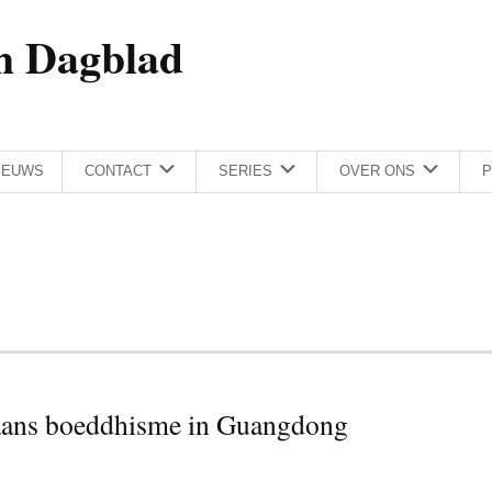
h Dagblad
IEUWS
CONTACT
SERIES
OVER ONS
P
taans boeddhisme in Guangdong