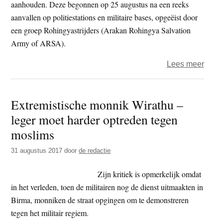
aanhouden. Deze begonnen op 25 augustus na een reeks
Rohi
aanvallen op politiestations en militaire bases, opgeëist door
een groep Rohingyastrijders (Arakan Rohingya Salvation
Army of ARSA).
over
Lees meer
Artse
zond
Extremistische monnik Wirathu –
Gren
leger moet harder optreden tegen
eist
direc
moslims
toeg
31 augustus 2017
door
de redactie
tot
hulp
Zijn kritiek is opmerkelijk omdat
aan
in het verleden, toen de militairen nog de dienst uitmaakten in
Rohi
Birma, monniken de straat opgingen om te demonstreren
tegen het militair regiem.