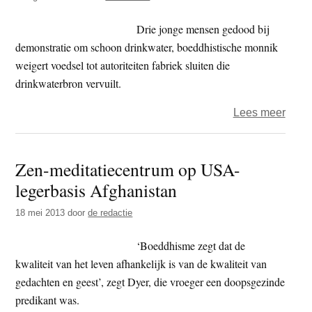
temp
Drie jonge mensen gedood bij
demonstratie om schoon drinkwater, boeddhistische monnik
weigert voedsel tot autoriteiten fabriek sluiten die
drinkwaterbron vervuilt.
over
Lees meer
Sri
Lank
Zen-meditatiecentrum op USA-
leger
legerbasis Afghanistan
schie
onge
18 mei 2013
door
de redactie
demo
dood
‘Boeddhisme zegt dat de
kwaliteit van het leven afhankelijk is van de kwaliteit van
gedachten en geest’, zegt Dyer, die vroeger een doopsgezinde
predikant was.