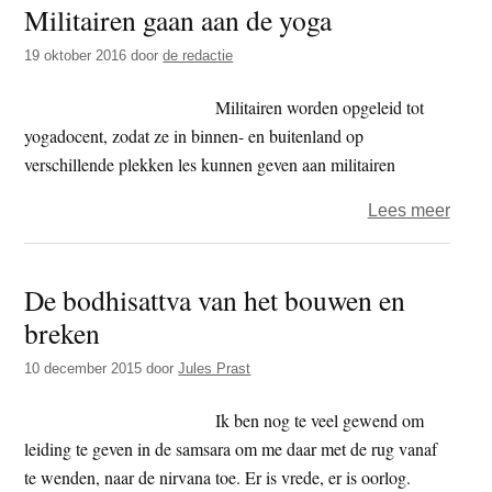
Militairen gaan aan de yoga
confli
tusse
19 oktober 2016
door
de redactie
mosl
en
Militairen worden opgeleid tot
boed
yogadocent, zodat ze in binnen- en buitenland op
loopt
verschillende plekken les kunnen geven aan militairen
uit
over
Lees meer
de
Milita
hand
gaan
De bodhisattva van het bouwen en
aan
breken
de
yoga
10 december 2015
door
Jules Prast
Ik ben nog te veel gewend om
leiding te geven in de samsara om me daar met de rug vanaf
te wenden, naar de nirvana toe. Er is vrede, er is oorlog.