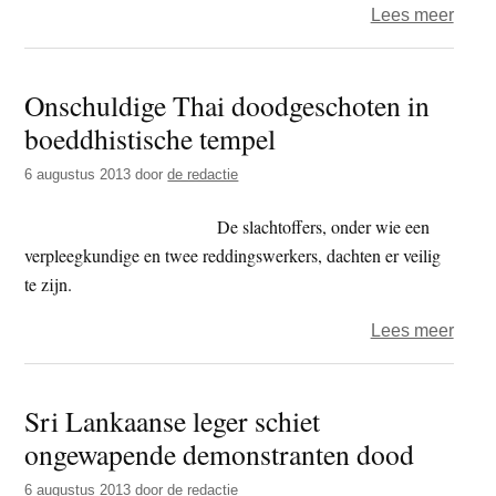
over
Lees meer
‘Birm
‘Boed
Onschuldige Thai doodgeschoten in
bend
boeddhistische tempel
slach
mosl
6 augustus 2013
door
de redactie
af’
De slachtoffers, onder wie een
verpleegkundige en twee reddingswerkers, dachten er veilig
te zijn.
over
Lees meer
Onsc
Thai
Sri Lankaanse leger schiet
dood
ongewapende demonstranten dood
in
boedd
6 augustus 2013
door
de redactie