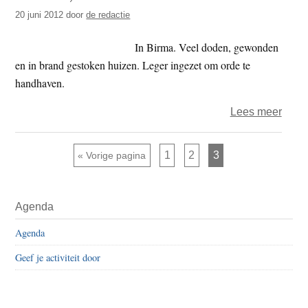
zich
20 juni 2012
door
de redactie
onde
druk
In Birma. Veel doden, gewonden
gezet
en in brand gestoken huizen. Leger ingezet om orde te
handhaven.
over
Lees meer
Birm
–
Pagina
Pagina
Pagina
Ga naar
1
2
3
«
Vorige pagina
Boed
en
Primaire
mosl
Agenda
Sidebar
vecht
Agenda
al
meer
Geef je activiteit door
dan
50
dode