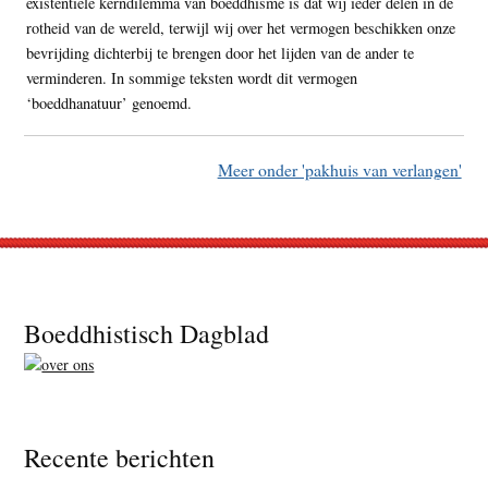
existentiële kerndilemma van boeddhisme is dat wij ieder delen in de
rotheid van de wereld, terwijl wij over het vermogen beschikken onze
bevrijding dichterbij te brengen door het lijden van de ander te
verminderen. In sommige teksten wordt dit vermogen
‘boeddhanatuur’ genoemd.
Meer onder 'pakhuis van verlangen'
Footer
Boeddhistisch Dagblad
Recente berichten