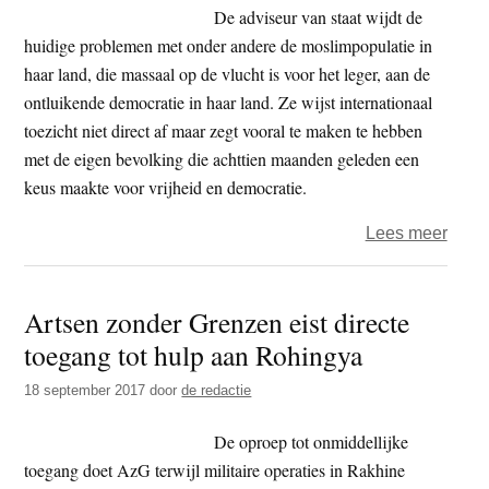
hind
De adviseur van staat wijdt de
in
huidige problemen met onder andere de moslimpopulatie in
regio
haar land, die massaal op de vlucht is voor het leger, aan de
Rakh
ontluikende democratie in haar land. Ze wijst internationaal
toezicht niet direct af maar zegt vooral te maken te hebben
met de eigen bevolking die achttien maanden geleden een
keus maakte voor vrijheid en democratie.
over
Lees meer
Toes
Aung
Artsen zonder Grenzen eist directe
San
toegang tot hulp aan Rohingya
Suu
Kyi
18 september 2017
door
de redactie
biedt
geen
De oproep tot onmiddellijke
uitwe
toegang doet AzG terwijl militaire operaties in Rakhine
voor