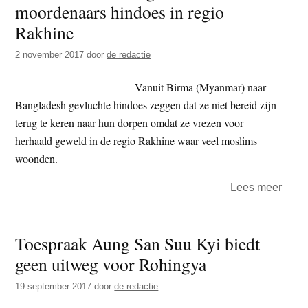
moordenaars hindoes in regio
misbr
door
Rakhine
natio
2 november 2017
door
de redactie
monn
tot
Vanuit Birma (Myanmar) naar
aanze
Bangladesh gevluchte hindoes zeggen dat ze niet bereid zijn
haat
terug te keren naar hun dorpen omdat ze vrezen voor
en
herhaald geweld in de regio Rakhine waar veel moslims
gewe
woonden.
tege
Rohi
over
Lees meer
Birm
–
Toespraak Aung San Suu Kyi biedt
verwa
geen uitweg voor Rohingya
over
identi
19 september 2017
door
de redactie
moor