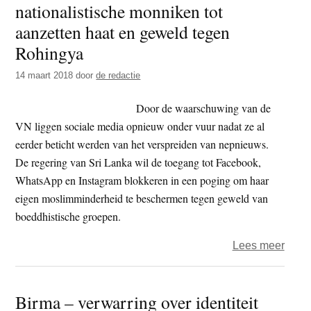
nationalistische monniken tot
t
e
aanzetten haat en geweld tegen
e
s
Rohingya
i
t
14 maart 2018
door
de redactie
e
Door de waarschuwing van de
VN liggen sociale media opnieuw onder vuur nadat ze al
eerder beticht werden van het verspreiden van nepnieuws.
De regering van Sri Lanka wil de toegang tot Facebook,
WhatsApp en Instagram blokkeren in een poging om haar
eigen moslimminderheid te beschermen tegen geweld van
boeddhistische groepen.
over
Lees meer
VN
–
Birma – verwarring over identiteit
Face