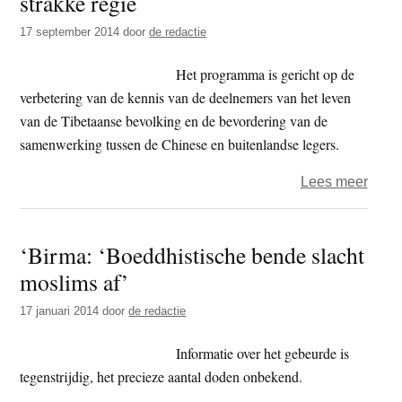
strakke regie
als
17 september 2014
door
de redactie
een
vogel
Het programma is gericht op de
genie
verbetering van de kennis van de deelnemers van het leven
van
van de Tibetaanse bevolking en de bevordering van de
het
samenwerking tussen de Chinese en buitenlandse legers.
leven
over
Lees meer
Tour
door
‘Birma: ‘Boeddhistische bende slacht
‘open
moslims af’
Tibet
allee
17 januari 2014
door
de redactie
onde
strak
Informatie over het gebeurde is
regie
tegenstrijdig, het precieze aantal doden onbekend.