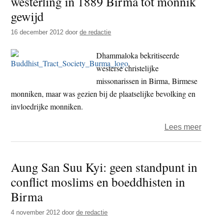
westerling in 1889 Birma tot monnik
tusse
gewijd
mosl
16 december 2012
door
de redactie
en
boed
Dhammaloka bekritiseerde
in
westerse christelijke
Birm
missonarissen in Birma, Birmese
monniken, maar was gezien bij de plaatselijke bevolking en
invloedrijke monniken.
over
Lees meer
Ierse
vrijd
Aung San Suu Kyi: geen standpunt in
atheïs
conflict moslims en boeddhisten in
eerst
weste
Birma
in
4 november 2012
door
de redactie
1889