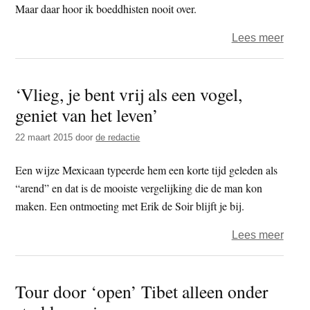
Maar daar hoor ik boeddhisten nooit over.
over
Lees meer
De
bodhi
‘Vlieg, je bent vrij als een vogel,
van
geniet van het leven’
het
bouw
22 maart 2015
door
de redactie
en
brek
Een wijze Mexicaan typeerde hem een korte tijd geleden als
“arend” en dat is de mooiste vergelijking die de man kon
maken. Een ontmoeting met Erik de Soir blijft je bij.
over
Lees meer
‘Vlieg
je
Tour door ‘open’ Tibet alleen onder
bent
vrij