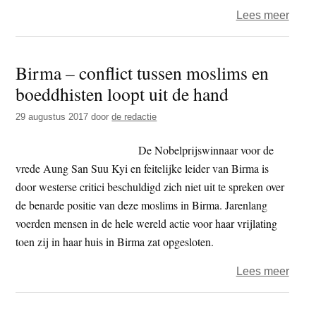
over
Lees meer
Extre
monn
Birma – conflict tussen moslims en
Wirat
boeddhisten loopt uit de hand
–
leger
29 augustus 2017
door
de redactie
moet
harde
De Nobelprijswinnaar voor de
optre
vrede Aung San Suu Kyi en feitelijke leider van Birma is
tege
door westerse critici beschuldigd zich niet uit te spreken over
mosl
de benarde positie van deze moslims in Birma. Jarenlang
voerden mensen in de hele wereld actie voor haar vrijlating
toen zij in haar huis in Birma zat opgesloten.
over
Lees meer
Birm
–