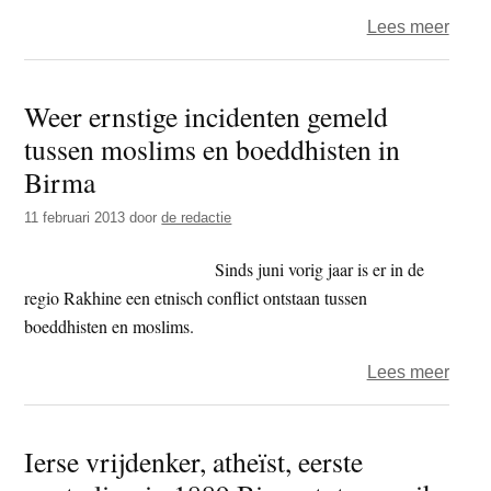
over
Lees meer
Zen-
medit
Weer ernstige incidenten gemeld
op
tussen moslims en boeddhisten in
USA-
leger
Birma
Afgha
11 februari 2013
door
de redactie
Sinds juni vorig jaar is er in de
regio Rakhine een etnisch conflict ontstaan tussen
boeddhisten en moslims.
over
Lees meer
Weer
ernst
Ierse vrijdenker, atheïst, eerste
incid
geme