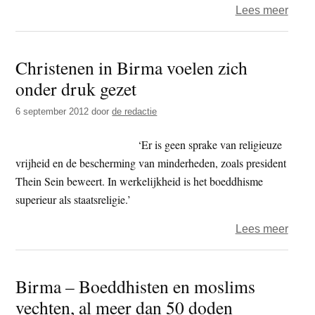
over
Lees meer
Birm
Aanta
Brits
Christenen in Birma voelen zich
boedd
onder druk gezet
milita
sterk
6 september 2012
door
de redactie
gegro
‘Er is geen sprake van religieuze
vrijheid en de bescherming van minderheden, zoals president
Thein Sein beweert. In werkelijkheid is het boeddhisme
superieur als staatsreligie.’
over
Lees meer
Chris
in
Birma – Boeddhisten en moslims
Birm
vechten, al meer dan 50 doden
voel