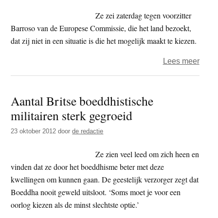
Birm
Ze zei zaterdag tegen voorzitter
tot
Barroso van de Europese Commissie, die het land bezoekt,
monn
dat zij niet in een situatie is die het mogelijk maakt te kiezen.
gewij
over
Lees meer
Aung
San
Aantal Britse boeddhistische
Suu
militairen sterk gegroeid
Kyi:
geen
23 oktober 2012
door
de redactie
stand
in
Ze zien veel leed om zich heen en
confli
vinden dat ze door het boeddhisme beter met deze
mosl
kwellingen om kunnen gaan. De geestelijk verzorger zegt dat
en
Boeddha nooit geweld uitsloot. ‘Soms moet je voor een
boed
oorlog kiezen als de minst slechtste optie.’
in