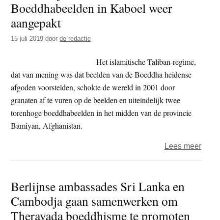
Boeddhabeelden in Kaboel weer
verni
boed
aangepakt
15 juli 2019
door
de redactie
Het islamitische Taliban-regime,
dat van mening was dat beelden van de Boeddha heidense
afgoden voorstelden, schokte de wereld in 2001 door
granaten af te vuren op de beelden en uiteindelijk twee
torenhoge boeddhabeelden in het midden van de provincie
Bamiyan, Afghanistan.
over
Lees meer
Na
verdr
Berlijnse ambassades Sri Lanka en
Talib
Cambodja gaan samenwerken om
–
resta
Theravada boeddhisme te promoten