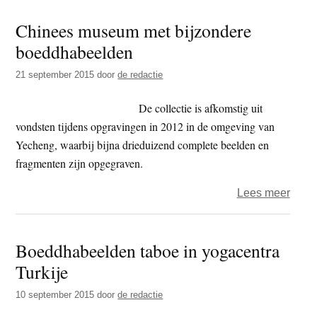
rust
Chinees museum met bijzondere
van
boeddhabeelden
de
Boed
21 september 2015
door
de redactie
De collectie is afkomstig uit
vondsten tijdens opgravingen in 2012 in de omgeving van
Yecheng, waarbij bijna drieduizend complete beelden en
fragmenten zijn opgegraven.
over
Lees meer
Chin
mus
Boeddhabeelden taboe in yogacentra
met
Turkije
bijzo
boed
10 september 2015
door
de redactie