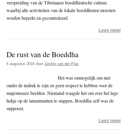
verspreiding van de Tibetaanse boeddhistische cultuur,
waarbij alle activiteiten van de lokale boeddhisten moesten
worden beperkt en gecontroleerd.
over
Lees meer
Bevo
wil
De rust van de Boeddha
boedd
beel
6 augustus 2016
door
Zeshin van der Plas
redd
in
Het was onmogelijk om niet
Chin
onder de indruk te zijn en geen respect te hebben voor de
Hebe
majestueuze beelden. Niemand waagde het om over het lage
hekje op de tatamimatten te stappen, Boeddha zelf was de
suppoost.
over
Lees meer
De