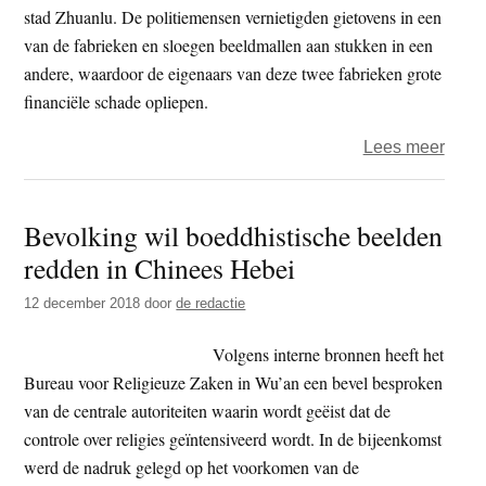
Ther
stad Zhuanlu. De politiemensen vernietigden gietovens in een
boed
van de fabrieken en sloegen beeldmallen aan stukken in een
te
andere, waardoor de eigenaars van deze twee fabrieken grote
prom
financiële schade opliepen.
over
Lees meer
‘Chi
comm
Bevolking wil boeddhistische beelden
partij
redden in Chinees Hebei
vernie
boedd
12 december 2018
door
de redactie
beeld
Volgens interne bronnen heeft het
Bureau voor Religieuze Zaken in Wu’an een bevel besproken
van de centrale autoriteiten waarin wordt geëist dat de
controle over religies geïntensiveerd wordt. In de bijeenkomst
werd de nadruk gelegd op het voorkomen van de