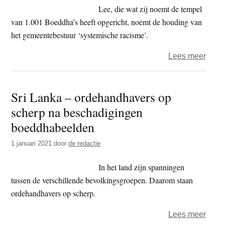
Lee, die wat zij noemt de tempel
van 1.001 Boeddha’s heeft opgericht, noemt de houding van
het gemeentebestuur ‘systemische racisme’.
over
Lees meer
‘Boe
niet
Sri Lanka – ordehandhavers op
aard
scherp na beschadigingen
beste
boeddhabeelden
1 januari 2021
door
de redactie
In het land zijn spanningen
tussen de verschillende bevolkingsgroepen. Daarom staan
ordehandhavers op scherp.
over
Lees meer