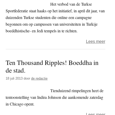
Het verbod van de Turkse
Sportfederatie staat haaks op het initiatief, in april dit jaar, van
duizenden Turkse studenten die online een campagne
begonnen om op campussen van universiteiten in Turkije
boeddhistische- en Jedi tempels in te richten.
over
Lees meer
Boed
tabo
Ten Thousand Ripples! Boeddha in
in
de stad.
yoga
Turki
18 juli 2013
door
de redactie
Tienduizend rimpelingen heet de
tentoonstelling van Indira Johnson die aankomende zaterdag
in Chicago opent.
over
Lees meer