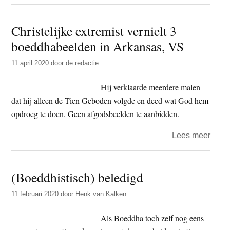
Sri
Lank
Christelijke extremist vernielt 3
–
boeddhabeelden in Arkansas, VS
orde
op
11 april 2020
door
de redactie
sche
na
Hij verklaarde meerdere malen
besc
dat hij alleen de Tien Geboden volgde en deed wat God hem
boed
opdroeg te doen. Geen afgodsbeelden te aanbidden.
over
Lees meer
Chris
extre
(Boeddhistisch) beledigd
vernie
3
11 februari 2020
door
Henk van Kalken
boed
in
Als Boeddha toch zelf nog eens
Arka