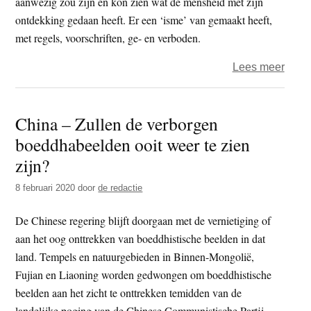
aanwezig zou zijn en kon zien wat de mensheid met zijn
VS
ontdekking gedaan heeft. Er een ‘isme’ van gemaakt heeft,
met regels, voorschriften, ge- en verboden.
over
Lees meer
(Boed
beled
China – Zullen de verborgen
boeddhabeelden ooit weer te zien
zijn?
8 februari 2020
door
de redactie
De Chinese regering blijft doorgaan met de vernietiging of
aan het oog onttrekken van boeddhistische beelden in dat
land. Tempels en natuurgebieden in Binnen-Mongolië,
Fujian en Liaoning worden gedwongen om boeddhistische
beelden aan het zicht te onttrekken temidden van de
landelijke poging van de Chinese Communistische Partij