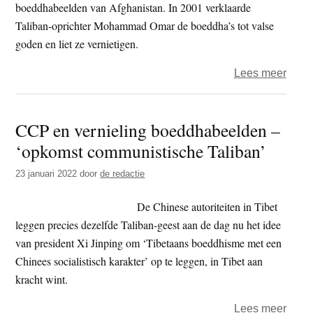
boeddhabeelden van Afghanistan. In 2001 verklaarde
Taliban-oprichter Mohammad Omar de boeddha’s tot valse
goden en liet ze vernietigen.
over
Lees meer
Nood
Talib
CCP en vernieling boeddhabeelden –
verk
‘opkomst communistische Taliban’
kaart
bezo
23 januari 2022
door
de redactie
opge
boed
De Chinese autoriteiten in Tibet
leggen precies dezelfde Taliban-geest aan de dag nu het idee
van president Xi Jinping om ‘Tibetaans boeddhisme met een
Chinees socialistisch karakter’ op te leggen, in Tibet aan
kracht wint.
over
Lees meer