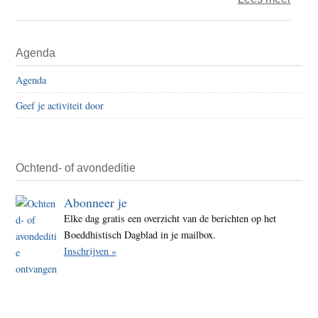
Ten
Thou
Primaire
Agenda
Rippl
Sidebar
Boed
Agenda
in
Geef je activiteit door
de
stad.
Ochtend- of avondeditie
Abonneer je
Elke dag gratis een overzicht van de berichten op het
Boeddhistisch Dagblad in je mailbox.
Inschrijven »