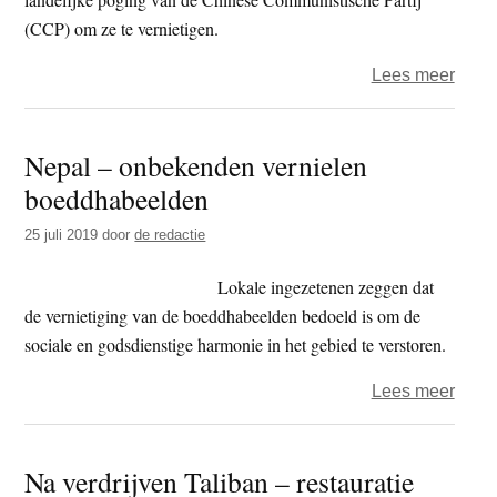
(CCP) om ze te vernietigen.
over
Lees meer
Chin
–
Nepal – onbekenden vernielen
Zulle
boeddhabeelden
de
verb
25 juli 2019
door
de redactie
boed
ooit
Lokale ingezetenen zeggen dat
weer
de vernietiging van de boeddhabeelden bedoeld is om de
te
sociale en godsdienstige harmonie in het gebied te verstoren.
zien
over
Lees meer
zijn?
Nepa
–
Na verdrijven Taliban – restauratie
onbe