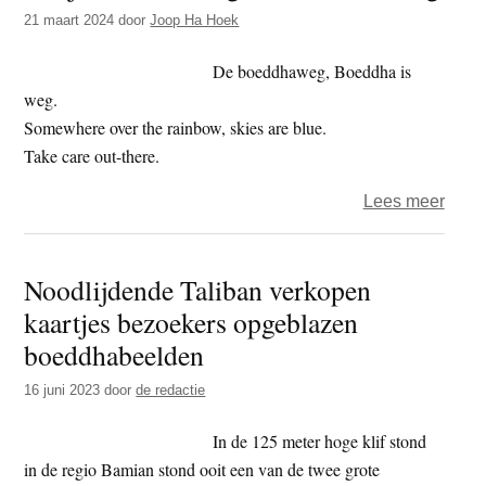
t
21 maart 2024
door
Joop Ha Hoek
e
e
s
De boeddhaweg, Boeddha is
i
weg.
t
Somewhere over the rainbow, skies are blue.
e
Take care out-there.
over
Lees meer
Het
jaar
Noodlijdende Taliban verkopen
2024
kaartjes bezoekers opgeblazen
–
dag
boeddhabeelden
81
16 juni 2023
door
de redactie
–
boed
In de 125 meter hoge klif stond
in de regio Bamian stond ooit een van de twee grote