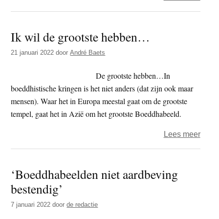
CCP
en
Ik wil de grootste hebben…
verni
boed
21 januari 2022
door
André Baets
–
‘opk
De grootste hebben…In
comm
boeddhistische kringen is het niet anders (dat zijn ook maar
Talib
mensen). Waar het in Europa meestal gaat om de grootste
tempel, gaat het in Azië om het grootste Boeddhabeeld.
over
Lees meer
Ik
wil
‘Boeddhabeelden niet aardbeving
de
bestendig’
groot
heb
7 januari 2022
door
de redactie