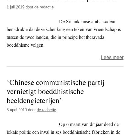
Boed
1 juli 2019
door
de redactie
in
Kabo
De Srilankaanse ambassadeur
weer
benadrukte dat deze schenking een teken van vriendschap is
aang
tussen de twee landen, die in principe het theravada
boeddhisme volgen.
over
Lees meer
Berli
amba
‘Chinese communistische partij
Sri
vernietigt boeddhistische
Lank
en
beeldengieterijen’
Camb
5 april 2019
door
de redactie
gaan
same
Op 6 maart van dit jaar deed de
om
lokale politie een inval in zes boeddhistische fabrieken in de