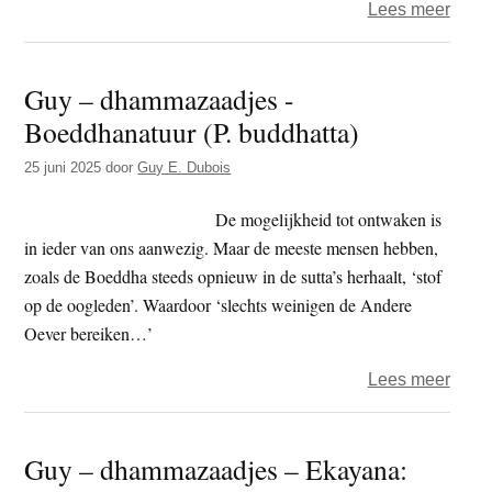
over
Lees meer
Guy
–
Guy – dhammazaadjes -
dham
Boeddhanatuur (P. buddhatta)
–
Direc
25 juni 2025
door
Guy E. Dubois
ervar
(P.
De mogelijkheid tot ontwaken is
pacca
in ieder van ons aanwezig. Maar de meeste mensen hebben,
zoals de Boeddha steeds opnieuw in de sutta’s herhaalt, ‘stof
op de oogleden’. Waardoor ‘slechts weinigen de Andere
Oever bereiken…’
over
Lees meer
Guy
–
Guy – dhammazaadjes – Ekayana:
dham