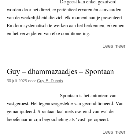
De geest kan enkel gezuiverd
berg,
worden door het direct, experiëntieel ervaren én aanvaarden
stro
van de werkelijkheid die zich élk moment aan je presenteert.
als
En door systematisch te werken aan het herkennen, erkennen
een
én het verwijderen van élke conditionering.
rivie
over
Lees meer
Guy
–
Guy – dhammazaadjes – Spontaan
dham
–
30 juli 2025
door
Guy E. Dubois
De
Boed
Spontaan is het antoniem van
over
vastgeroest. Het tegenovergestelde van geconditioneerd. Van
condi
gemanipuleerd. Spontaan laat niets overeind van wat de
beoefenaar in zijn begoocheling als ‘vast’ percipieert.
over
Lees meer