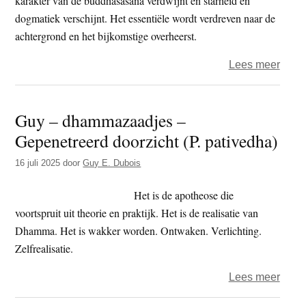
karakter van de buddhasasana verdwijnt en starheid en
dogmatiek verschijnt. Het essentiële wordt verdreven naar de
achtergrond en het bijkomstige overheerst.
over
Lees meer
Guy
–
Guy – dhammazaadjes –
dham
Gepenetreerd doorzicht (P. pativedha)
–
De
16 juli 2025
door
Guy E. Dubois
lakm
Het is de apotheose die
voortspruit uit theorie en praktijk. Het is de realisatie van
Dhamma. Het is wakker worden. Ontwaken. Verlichting.
Zelfrealisatie.
over
Lees meer
Guy