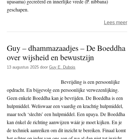
upasama) gecreëerd en innerlijke vrede (P. nibbana)
geschapen.
over
Lees meer
Guy
–
Guy – dhammazaadjes – De Boeddha
dham
over wijsheid en bewustzijn
–
Inzic
13 augustus 2025
door
Guy E. Dubois
Bevrijding is een persoonlijke
opdracht. En bijgevolg een persoonlijke verwezenlijking.
Geen enkele Boeddha kan je bevrijden. De Boeddha is een
hulpmiddel. Weliswaar een vaardig en krachtig hulpmiddel,
maar toch ‘slechts’ een hulpmiddel. Een upaya. De Boeddha
kan énkel de richting aanwijzen wáár je moet kijken. En je
de techniek aanreiken om dit inzicht te bereiken. Finaal komt
het echter op ieder van ons aan of we al dan niet tot inzicht