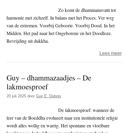
Zo komt de dhammanuvatti tot
harmonie met zichzelf. In balans met het Proces. Ver weg
van de extremen. Voorbij Geboorte. Voorbij Dood. In het
Midden. Het pad naar het Ongeborene en het Doodloze.
Bevrijding uit dukkha.
over
Lees meer
Guy
–
Guy – dhammazaadjes – De
dham
lakmoesproef
–
De
20 juli 2025
door
Guy E. Dubois
Midd
(P.
De lakmoesproef: wanneer de
majj
leer van de Boeddha evolueert naar een institutionele religie
patip
wordt alles wollig en warrig. Het spontane en vloeibare