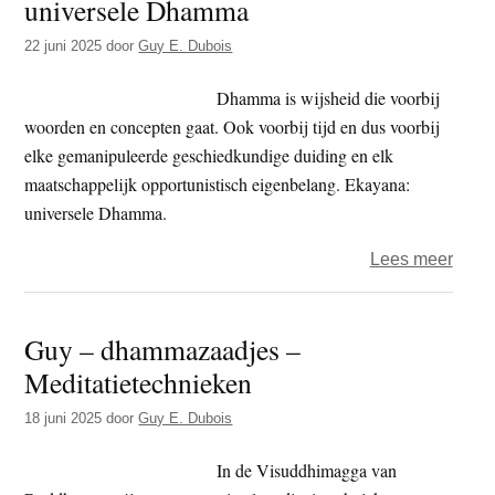
universele Dhamma
-
Boed
22 juni 2025
door
Guy E. Dubois
(P.
buddh
Dhamma is wijsheid die voorbij
woorden en concepten gaat. Ook voorbij tijd en dus voorbij
elke gemanipuleerde geschiedkundige duiding en elk
maatschappelijk opportunistisch eigenbelang. Ekayana:
universele Dhamma.
over
Lees meer
Guy
–
Guy – dhammazaadjes –
dham
Meditatietechnieken
–
Ekay
18 juni 2025
door
Guy E. Dubois
unive
Dha
In de Visuddhimagga van