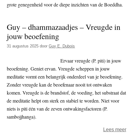
grote genegenheid voor de diepe inzichten van de Boeddha.
t
e
e
s
i
Guy – dhammazaadjes – Vreugde in
t
jouw beoefening
e
31 augustus 2025
door
Guy E. Dubois
Ervaar vreugde (P. piti) in jouw
beoefening. Geniet ervan. Vreugde scheppen in jouw
meditatie vormt een belangrijk onderdeel van je beoefening.
Zonder vreugde kan de beoefenaar nooit tot ontwaken
komen. Vreugde is de brandstof, de voeding, het substraat dat
de meditatie helpt om sterk en stabiel te worden. Niet voor
niets is piti één van de zeven ontwakingsfactoren (P.
sambojjhanga).
over
Lees meer
Guy