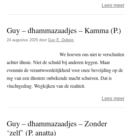
over
Lees meer
Guy
–
Guy – dhammazaadjes – Kamma (P.)
dham
–
24 augustus 2025
door
Guy E. Dubois
Samp
(P.)
We hoeven ons niet te verschuilen
achter illusie. Niet de schuld bij anderen leggen. Maar
evenmin de verantwoordelijkheid voor onze bevrijding op de
rug van een illustere onbekende macht schuiven. Dat is
vluchtgedrag. Wegkijken van de realiteit.
over
Lees meer
Guy
–
Guy – dhammazaadjes – Zonder
dham
‘zelf’ (P. anatta)
–