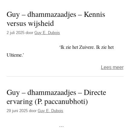
–
Guy – dhammazaadjes – Kennis
dham
versus wijsheid
-
Het
2 juli 2025
door
Guy E. Dubois
Proc
‘Ik zie het Zuivere. Ik zie het
Ultieme.’
over
Lees meer
Guy
–
Guy – dhammazaadjes – Directe
dham
ervaring (P. paccanubhoti)
–
Kenn
29 juni 2025
door
Guy E. Dubois
versu
wijsh
…