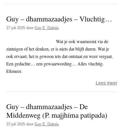
Guy
–
Guy – dhammazaadjes – Vluchtig…
dham
–
27 juli 2025
door
Guy E. Dubois
Spon
Wat je ook waarneemt via de
zintuigen of het denken, er is niets dat blijft duren. Wat je
ook ervaart, het is gewoon iets dat ontstaat en weer vergaat.
Een gedachte… een gewaarwording… Alles vluchtig.
Efemeer.
over
Lees meer
Guy
–
Guy – dhammazaadjes – De
dham
Middenweg (P. majjhima patipada)
–
Vluc
23 juli 2025
door
Guy E. Dubois