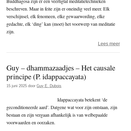
Buddhagosa zijn er een veertigtal meditatietechnieken
beschreven. Maar in feite zijn er oneindig veel meer. Elk
verschijnsel, elk fenomeen, elke gewaarwording, elke
gedachte, elk ‘ding’ kan (moet) het voorwerp van meditatie
zijn.
over
Lees meer
Guy
–
Guy – dhammazaadjes – Het causale
dham
principe (P. idappaccayata)
–
Medit
15 juni 2025
door
Guy E. Dubois
Idappaccayata betekent ‘de
geconditioneerde aard’. Datgene wat voor zijn ontstaan, zijn
bestaan en zijn vergaan afhankelijk is van welbepaalde
voorwaarden en oorzaken.