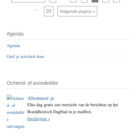
dham
zijn
Interim
…
weggelaten
–
Pagina
20
Ga naar
Volgende pagina »
pagina's
Kijk.
zijn
weggelaten
Zie.
Primaire
Obser
Agenda
Sidebar
Agenda
Geef je activiteit door
Ochtend- of avondeditie
Abonneer je
Elke dag gratis een overzicht van de berichten op het
Boeddhistisch Dagblad in je mailbox.
Inschrijven »