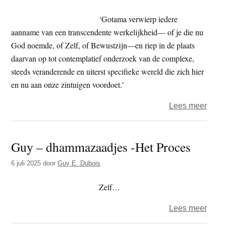
aand
(P.
‘Gotama verwierp iedere
yonis
aanname van een transcendente werkelijkheid— of je die nu
mana
God noemde, of Zelf, of Bewustzijn—en riep in de plaats
daarvan op tot contemplatief onderzoek van de complexe,
steeds veranderende en uiterst specifieke wereld die zich hier
en nu aan onze zintuigen voordoet.’
over
Lees meer
Guy
–
Guy – dhammazaadjes -Het Proces
dham
–
6 juli 2025
door
Guy E. Dubois
Hech
(P.
Zelf…
upad
over
Lees meer
Guy