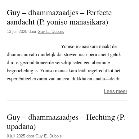
–
Guy – dhammazaadjes – Perfecte
dham
aandacht (P. yoniso manasikara)
–
Gepe
13 juli 2025
door
Guy E. Dubois
doorz
(P.
Yoniso manasikara maakt de
pativ
dhammanuvatti duidelijk dat streven naar permanent geluk
d.m.v. geconditioneerde verschijnselen een aberrante
begoocheling is. Yoniso manasikara leidt regelrecht tot het
experiëntieel ervaren van anicca, dukkha en anatta—de dr
over
Lees meer
Guy
–
Guy – dhammazaadjes – Hechting (P.
dham
upadana)
–
Perfe
9 juli 2025
door
Guy E. Dubois