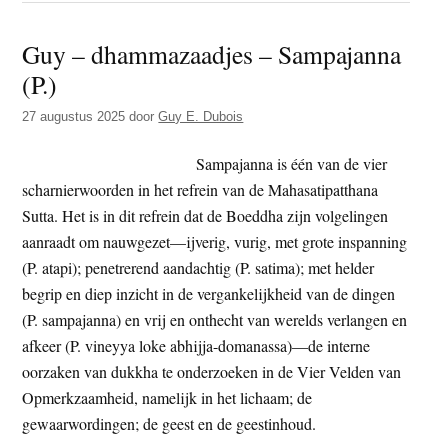
–
Guy – dhammazaadjes – Sampajanna
dham
(P.)
–
Vreu
27 augustus 2025
door
Guy E. Dubois
in
jouw
Sampajanna is één van de vier
beoe
scharnierwoorden in het refrein van de Mahasatipatthana
Sutta. Het is in dit refrein dat de Boeddha zijn volgelingen
aanraadt om nauwgezet—ijverig, vurig, met grote inspanning
(P. atapi); penetrerend aandachtig (P. satima); met helder
begrip en diep inzicht in de vergankelijkheid van de dingen
(P. sampajanna) en vrij en onthecht van werelds verlangen en
afkeer (P. vineyya loke abhijja-domanassa)—de interne
oorzaken van dukkha te onderzoeken in de Vier Velden van
Opmerkzaamheid, namelijk in het lichaam; de
gewaarwordingen; de geest en de geestinhoud.