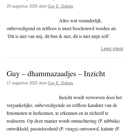
Kam
20 augustus 2025
door
Guy E. Dubois
(P.)
Alles wat veranderlijk,
onbevredigend en zelfloos is moet beschouwd worden als
‘Dit is niet van mij, dit ben ik niet, dit is niet mijn zelf’.
over
Lees meer
Guy
–
Guy – dhammazaadjes – Inzicht
dham
–
17 augustus 2025
door
Guy E. Dubois
Zond
‘zelf’
Inzicht wordt verworven door het
(P.
vergankelijke, onbevredigende en zelfloze karakter van de
anatt
fenomenen te herkennen, te erkennen en in zichzelf te
realiseren. Op deze manier wordt ontnuchtering (P. nibbida)
ontwikkeld, passieloosheid (P. viraga) ontvouwd, kalmte (P.