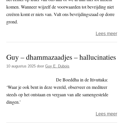
komen. Wanneer wijzelf de voorwaarden tot bevrijding niet
creëren komt er niets van. Valt ons bevrijdingszaad op dorre
grond.
over
Lees meer
Guy
–
Guy – dhammazaadjes – hallucinaties
dham
–
10 augustus 2025
door
Guy E. Dubois
De
Boed
De Boeddha in de Itivuttaka:
over
‘Waar je ook bent in deze wereld, observeer en mediteer
wijsh
steeds op het ontstaan en vergaan van alle samengestelde
en
dingen.’
bewus
over
Lees meer
Guy