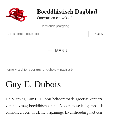
Door
Skip
Spring
Spring
Boeddhistisch Dagblad
naar
to
naar
naar
de
secondary
de
de
Ontwart en ontwikkelt
hoofd
menu
eerste
voettekst
Header
vijftiende jaargang
inhoud
sidebar
Rechts
Z
Z
o
o
e
e
MENU
k
k
b
o
i
p
home
»
archief voor guy e. dubois
»
pagina 5
n
d
Guy E. Dubois
n
e
e
z
n
e
De Vlaming Guy E. Dubois behoort tot de grootste kenners
d
s
van het vroeg-boeddhisme in het Nederlandse taalgebied. Hij
e
i
combineert een virulente vrijzinnige levenshouding met een
z