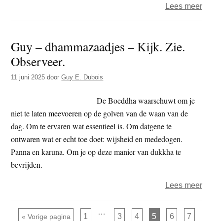
over
Lees meer
Guy
–
Guy – dhammazaadjes – Kijk. Zie.
dham
Observeer.
–
Het
11 juni 2025
door
Guy E. Dubois
caus
princ
De Boeddha waarschuwt om je
(P.
niet te laten meevoeren op de golven van de waan van de
idapp
dag. Om te ervaren wat essentieel is. Om datgene te
ontwaren wat er echt toe doet: wijsheid en mededogen.
Panna en karuna. Om je op deze manier van dukkha te
bevrijden.
over
Lees meer
Guy
–
Interim
…
Pagina
Pagina
Pagina
Pagina
Pagina
Pagina
Ga naar
1
3
4
5
6
7
«
Vorige pagina
pagina's