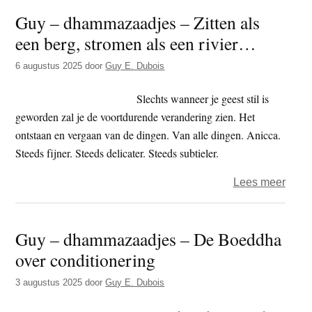
–
Guy – dhammazaadjes – Zitten als
dham
een berg, stromen als een rivier…
–
hallu
6 augustus 2025
door
Guy E. Dubois
Slechts wanneer je geest stil is
geworden zal je de voortdurende verandering zien. Het
ontstaan en vergaan van de dingen. Van alle dingen. Anicca.
Steeds fijner. Steeds delicater. Steeds subtieler.
over
Lees meer
Guy
–
Guy – dhammazaadjes – De Boeddha
dham
over conditionering
–
Zitte
3 augustus 2025
door
Guy E. Dubois
als
een