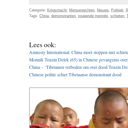
Categorie:
Krijgsmacht
,
Mensenrechten
,
Nieuws
,
Politiek
,
R
Tags:
China
,
demonstranten
,
rouwende menigte
,
schieten
,
Lees ook:
Amnesty International: China moet stoppen met schiet
Monnik Tenzin Delek (65) in Chinese gevangenis over
China – ‘Tibetanen verboden om over dood Tenzin Dele
Chinese politie schiet Tibetaanse demonstrant dood