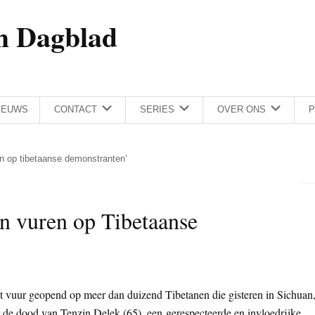
h Dagblad
IEUWS
CONTACT
SERIES
OVER ONS
P
en op tibetaanse demonstranten’
n vuren op Tibetaanse
t vuur geopend op meer dan duizend Tibetanen die gisteren in Sichuan
e dood van Tenzin Delek (65), een gerespecteerde en invloedrijke