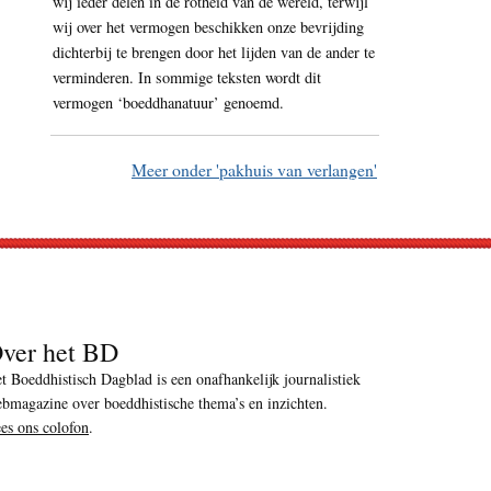
wij ieder delen in de rotheid van de wereld, terwijl
wij over het vermogen beschikken onze bevrijding
dichterbij te brengen door het lijden van de ander te
verminderen. In sommige teksten wordt dit
vermogen ‘boeddhanatuur’ genoemd.
Meer onder 'pakhuis van verlangen'
ver het BD
t Boeddhistisch Dagblad is een onafhankelijk journalistiek
bmagazine over boeddhistische thema’s en inzichten.
es ons colofon
.