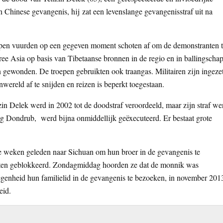
 Chinese gevangenis, hij zat een levenslange gevangenisstraf uit na
epen vuurden op een gegeven moment schoten af om de demonstranten 
ree Asia op basis van Tibetaanse bronnen in de regio en in ballingschap
 gewonden. De troepen gebruikten ook traangas. Militairen zijn ingeze
wereld af te snijden en reizen is beperkt toegestaan.
in Delek werd in 2002 tot de doodstraf veroordeeld, maar zijn straf we
ang Dondrub, werd bijna onmiddellijk geëxecuteerd. Er bestaat grote
e weken geleden naar Sichuan om hun broer in de gevangenis te
iten geblokkeerd. Zondagmiddag hoorden ze dat de monnik was
legenheid hun familielid in de gevangenis te bezoeken, in november 201
eid.