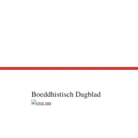
Footer
Boeddhistisch Dagblad