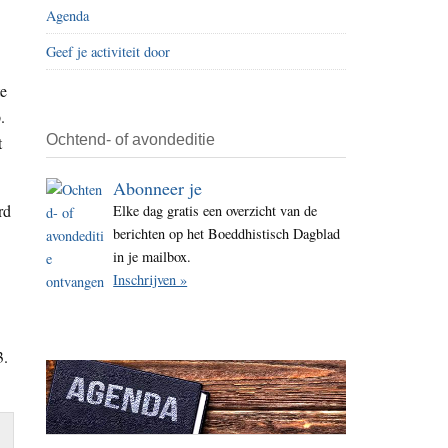
Agenda
i
t
Geef je activiteit door
e
te
.
Ochtend- of avondeditie
t
Abonneer je
rd
Elke dag gratis een overzicht van de
berichten op het Boeddhistisch Dagblad
in je mailbox.
Inschrijven »
3.