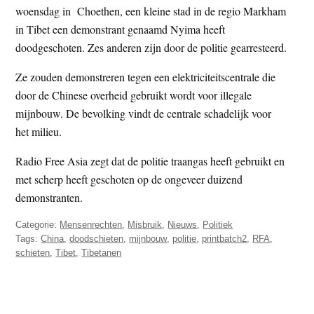
woensdag in Choethen, een kleine stad in de regio Markham
t
e
in Tibet een demonstrant genaamd Nyima heeft
e
s
doodgeschoten. Zes anderen zijn door de politie gearresteerd.
i
t
Ze zouden demonstreren tegen een elektriciteitscentrale die
e
door de Chinese overheid gebruikt wordt voor illegale
mijnbouw. De bevolking vindt de centrale schadelijk voor
het milieu.
Radio Free Asia zegt dat de politie traangas heeft gebruikt en
met scherp heeft geschoten op de ongeveer duizend
demonstranten.
Categorie:
Mensenrechten
,
Misbruik
,
Nieuws
,
Politiek
Tags:
China
,
doodschieten
,
mijnbouw
,
politie
,
printbatch2
,
RFA
,
schieten
,
Tibet
,
Tibetanen