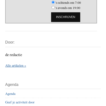
's ochtends om 7:00
's avonds om 19:00
Primaire
Door:
Sidebar
de redactie
Alle artikelen »
Agenda
Agenda
Geef je activiteit door