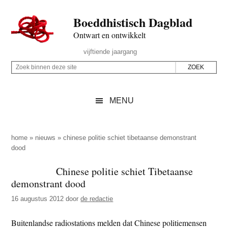
Door
Skip
Spring
Spring
Boeddhistisch Dagblad
naar
to
naar
naar
de
secondary
de
de
Ontwart en ontwikkelt
hoofd
menu
eerste
voettekst
Header
vijftiende jaargang
inhoud
sidebar
Rechts
Z
Z
o
o
e
e
MENU
k
k
b
o
i
p
home
»
nieuws
»
chinese politie schiet tibetaanse demonstrant
n
dood
d
n
e
Chinese politie schiet Tibetaanse
e
z
demonstrant dood
n
e
d
16 augustus 2012
door
de redactie
s
e
i
Buitenlandse radiostations melden dat Chinese politiemensen
z