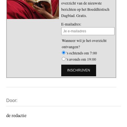
overzicht van de nieuwste
berichten op het Boeddhistisch
Dagblad. Gratis.
E-mailadres:
Wanneer wil je het overzicht
ontvangen?
's ochtends om 7:00
's avonds om 19:00
Primaire
Door:
Sidebar
de redactie