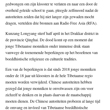
gedwongen om zijn klooster te verlaten en naar een door de
t
e
overheid geleide school te gaan, pleegde zelfmoord nadat de
e
s
autoriteiten zeiden dat hij niet langer zijn gewaden mocht
i
dragen, vertelden drie bronnen aan Radio Free Asia (RFA).
t
e
Kunzang Longyang stierf half april in het Drakkar district in
de provincie Qinghai. De dood komt op een moment dat
jonge Tibetaanse monniken onder immense druk staan
vanwege de toenemende beperkingen op het beoefenen van
boeddhistische religieuze en culturele tradities.
Een van de beperkingen is dat sinds 2018 jonge monniken
onder de 18 jaar uit kloosters in de hele Tibetaanse regio
moeten worden verwijderd. Chinese autoriteiten hebben
gezegd dat jonge monniken te onvolwassen zijn om voor
zichzelf te denken en in plaats daarvan de maatschappij
moeten dienen. De Chinese autoriteiten proberen al lange tijd
de omvang en invloed van Tibetaanse boeddhistische