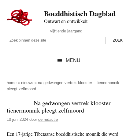
Door
Skip
Spring
Spring
Boeddhistisch Dagblad
naar
to
naar
naar
de
secondary
de
de
Ontwart en ontwikkelt
hoofd
menu
eerste
voettekst
Header
vijftiende jaargang
inhoud
sidebar
Rechts
Z
Z
o
o
e
e
MENU
k
k
b
o
i
p
home
»
nieuws
»
na gedwongen vertrek klooster – tienermonnik
n
pleegt zelfmoord
d
n
e
Na gedwongen vertrek klooster –
e
z
tienermonnik pleegt zelfmoord
n
e
d
10 juni 2024
door
de redactie
s
e
i
Een 17-jarige Tibetaanse boeddhistische monnik die werd
z