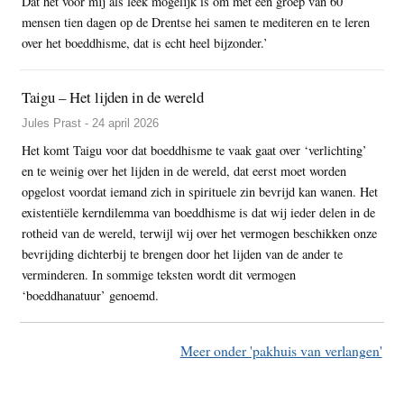
Dat het voor mij als leek mogelijk is om met een groep van 60
mensen tien dagen op de Drentse hei samen te mediteren en te leren
over het boeddhisme, dat is echt heel bijzonder.’
Taigu – Het lijden in de wereld
Jules Prast - 24 april 2026
Het komt Taigu voor dat boeddhisme te vaak gaat over ‘verlichting’
en te weinig over het lijden in de wereld, dat eerst moet worden
opgelost voordat iemand zich in spirituele zin bevrijd kan wanen. Het
existentiële kerndilemma van boeddhisme is dat wij ieder delen in de
rotheid van de wereld, terwijl wij over het vermogen beschikken onze
bevrijding dichterbij te brengen door het lijden van de ander te
verminderen. In sommige teksten wordt dit vermogen
‘boeddhanatuur’ genoemd.
Meer onder 'pakhuis van verlangen'