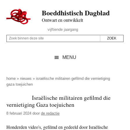
Door
Skip
Spring
Spring
Boeddhistisch Dagblad
naar
to
naar
naar
de
secondary
de
de
Ontwart en ontwikkelt
hoofd
menu
eerste
voettekst
Header
vijftiende jaargang
inhoud
sidebar
Rechts
Z
Z
o
o
e
e
MENU
k
k
b
o
i
p
home
»
nieuws
»
israëlische militairen gefilmd die vernietiging
n
gaza toejuichen
d
n
e
Israëlische militairen gefilmd die
e
z
vernietiging Gaza toejuichen
n
e
d
8 februari 2024
door
de redactie
s
e
i
Honderden video’s, gefilmd en gedeeld door Israëlische
z