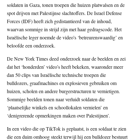
soldaten in Gaza, tonen troepen die huizen platwalsen en de
t
e
spot drijven met Palestijnse slachtoffers. De Israel Defense
e
s
Forces (IDF) heeft zich gedistantieerd van de inhoud,
i
waarvan sommige in strijd zijn met haar gedragscode. Het
t
Israëlische leger noemde de video’s ‘betreurenswaardig’ en
e
beloofde een onderzoek.
De New York Times deed onderzoek naar de beelden en zei
dat het ‘honderden’ video’s heeft bekeken, waaronder meer
dan 50 clips van Israëlische technische troepen die
bulldozers, graafmachines en explosieven gebruiken om
huizen, scholen en andere burgerstructuren te vernietigen.
Sommige beelden tonen naar verluidt soldaten die
‘plaatselijke winkels en schoollokalen vernielen’ en
‘denigrerende opmerkingen maken over Palestijnen’.
In een video die op TikTok is geplaatst, is een soldaat te zien
die een duim omhoog steekt terwijl hij een bulldozer bestuurt