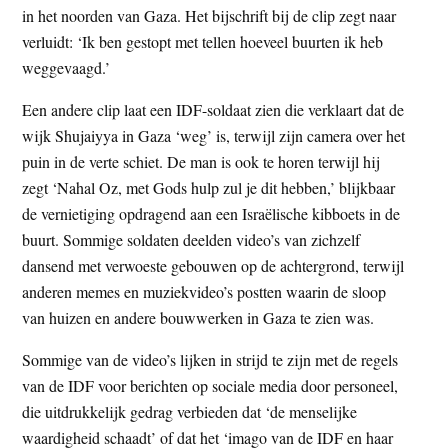
in het noorden van Gaza. Het bijschrift bij de clip zegt naar
verluidt: ‘Ik ben gestopt met tellen hoeveel buurten ik heb
weggevaagd.’
Een andere clip laat een IDF-soldaat zien die verklaart dat de
wijk Shujaiyya in Gaza ‘weg’ is, terwijl zijn camera over het
puin in de verte schiet. De man is ook te horen terwijl hij
zegt ‘Nahal Oz, met Gods hulp zul je dit hebben,’ blijkbaar
de vernietiging opdragend aan een Israëlische kibboets in de
buurt. Sommige soldaten deelden video’s van zichzelf
dansend met verwoeste gebouwen op de achtergrond, terwijl
anderen memes en muziekvideo’s postten waarin de sloop
van huizen en andere bouwwerken in Gaza te zien was.
Sommige van de video’s lijken in strijd te zijn met de regels
van de IDF voor berichten op sociale media door personeel,
die uitdrukkelijk gedrag verbieden dat ‘de menselijke
waardigheid schaadt’ of dat het ‘imago van de IDF en haar