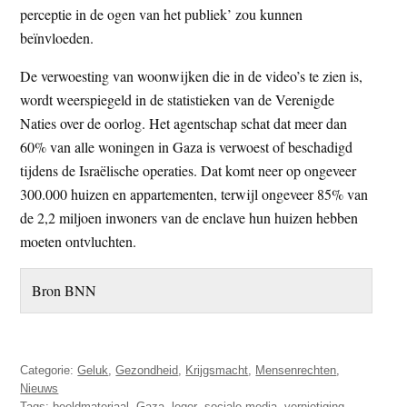
perceptie in de ogen van het publiek’ zou kunnen
beïnvloeden.
De verwoesting van woonwijken die in de video’s te zien is,
wordt weerspiegeld in de statistieken van de Verenigde
Naties over de oorlog. Het agentschap schat dat meer dan
60% van alle woningen in Gaza is verwoest of beschadigd
tijdens de Israëlische operaties. Dat komt neer op ongeveer
300.000 huizen en appartementen, terwijl ongeveer 85% van
de 2,2 miljoen inwoners van de enclave hun huizen hebben
moeten ontvluchten.
Bron BNN
Categorie:
Geluk
,
Gezondheid
,
Krijgsmacht
,
Mensenrechten
,
Nieuws
Tags:
beeldmateriaal
,
Gaza
,
leger
,
sociale media
,
vernietiging