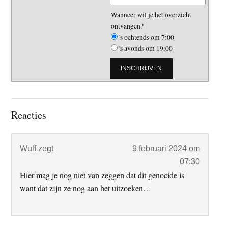
Wanneer wil je het overzicht
ontvangen?
's ochtends om 7:00
's avonds om 19:00
Lees
Reacties
Interacties
Wulf
zegt
9 februari 2024 om
07:30
Hier mag je nog niet van zeggen dat dit genocide is
want dat zijn ze nog aan het uitzoeken…