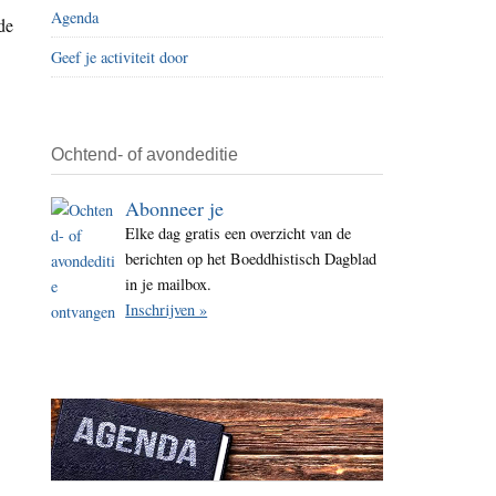
Agenda
i
de
t
Geef je activiteit door
e
Ochtend- of avondeditie
Abonneer je
Elke dag gratis een overzicht van de
berichten op het Boeddhistisch Dagblad
in je mailbox.
Inschrijven »