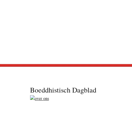
Footer
Boeddhistisch Dagblad