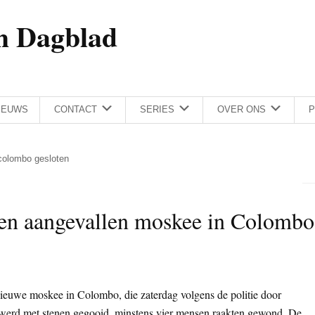
h Dagblad
IEUWS
CONTACT
SERIES
OVER ONS
P
colombo gesloten
en aangevallen moskee in Colombo
nieuwe moskee in Colombo, die zaterdag volgens de politie door
 werd met stenen gegooid, minstens vier mensen raakten gewond. De