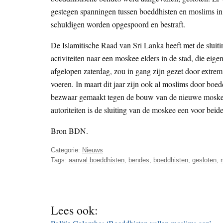
gestegen spanningen tussen boeddhisten en moslims in
schuldigen worden opgespoord en bestraft.
De Islamitische Raad van Sri Lanka heeft met de sluit
activiteiten naar een moskee elders in de stad, die ei
afgelopen zaterdag, zou in gang zijn gezet door extre
voeren. In maart dit jaar zijn ook al moslims door boe
bezwaar gemaakt tegen de bouw van de nieuwe moskee
autoriteiten is de sluiting van de moskee een voor beid
Bron BDN.
Categorie:
Nieuws
Tags:
aanval boeddhisten
,
bendes
,
boeddhisten
,
gesloten
,
Lees ook: