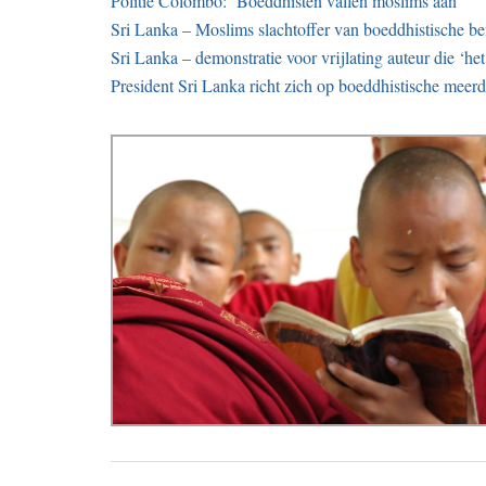
Politie Colombo: ‘Boeddhisten vallen moslims aan’
Sri Lanka – Moslims slachtoffer van boeddhistische b
Sri Lanka – demonstratie voor vrijlating auteur die ‘h
President Sri Lanka richt zich op boeddhistische meerd