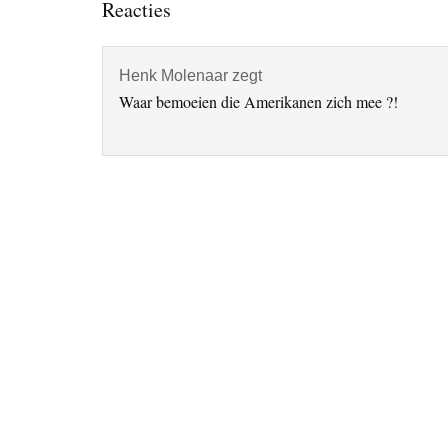
Lees
Reacties
Interacties
Henk Molenaar
zegt
Waar bemoeien die Amerikanen zich mee ?!