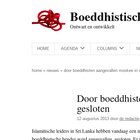
Door
Skip
Spring
Spring
Boeddhistisc
naar
to
naar
naar
de
secondary
de
de
Ontwart en ontwikkelt
hoofd
menu
eerste
voettekst
inhoud
sidebar
HOME
AGENDA
COLUMNS
N
home
»
nieuws
»
door boeddhisten aangevallen moskee in 
Door boeddhist
gesloten
12 augustus 2013
door
de redactie
Islamitische leiders in Sri Lanka hebben vandaag een 
boeddhistische bendes werd aangevallen, gesloten. Er