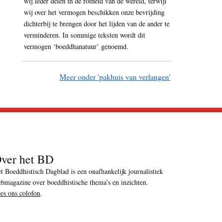
wij ieder delen in de rotheid van de wereld, terwijl
wij over het vermogen beschikken onze bevrijding
dichterbij te brengen door het lijden van de ander te
verminderen. In sommige teksten wordt dit
vermogen ‘boeddhanatuur’ genoemd.
Meer onder 'pakhuis van verlangen'
ver het BD
t Boeddhistisch Dagblad is een onafhankelijk journalistiek
bmagazine over boeddhistische thema’s en inzichten.
es ons colofon
.