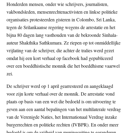
Honderden mensen, onder wie schrijvers, journalisten,
t
e
vakbondsleden, mensenrechtenactivisten en linkse politieke
e
s
organisaties protesteerden gisteren in Colombo, Sri Lanka,
i
tegen de Srilankaanse regering wegens de arrestatie en het
t
bijna 80 dagen lang vasthouden van de bekroonde Sinhala-
e
auteur Shakthika Sathkumara. Ze riepen op tot onmiddellijke
vrijlating van de schrijver, die achter de tralies werd gezet
omdat hij een kort verhaal op facebook had gepubliceerd
over een boeddhistische monnik die het boeddhisme vaarwel
zei.
De schrijver werd op 1 april gearresteerd en aangeklaagd
voor zijn korte verhaal over de monnik. De arrestatie vond
plaats op basis van een wet die bedoeld is om uitvoering te
geven aan een aantal bepalingen van het multilaterale verdrag
van de Verenigde Naties, het Internationaal Verdrag inzake
burgerrechten en politieke rechten (IVBPR). En onder meer
bedoeld is om de vrijheid van meningsuiting te garanderen.