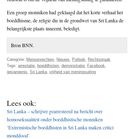
Een groep monniken had geklaagd dat het korte verhaal het
boeddhisme, de religie die in de grondwet van Sri Lanka de
belangrijkste plaats inneemt, beledigt.
Bron BNN.
Categorie:
Mensenrechten
,
Nieuws
,
Politiek
,
Rechtspraak
Tags:
arrestatie
,
boeddhisten
,
demonstratie
,
Facebook
,
gevangenis
,
Sri Lanka
,
vrijheid van meningsuiting
Lees ook:
Sri Lanka – schrijver gearresteerd na bericht over
homoseksualiteit onder boeddhistische monniken
‘Extremistische boeddhisten in Sri Lanka maken critici
monddood’