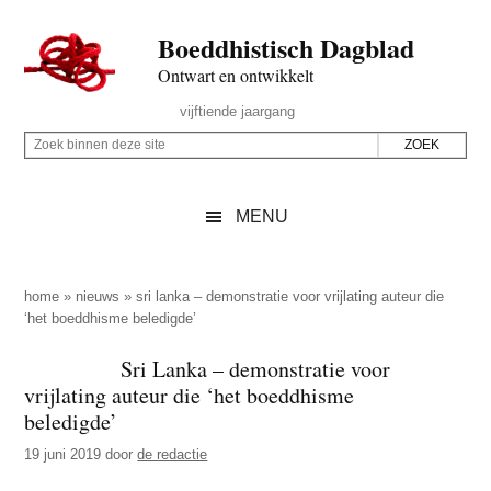
Door
Skip
Spring
Spring
Boeddhistisch Dagblad
naar
to
naar
naar
de
secondary
de
de
Ontwart en ontwikkelt
hoofd
menu
eerste
voettekst
Header
vijftiende jaargang
inhoud
sidebar
Rechts
Z
Z
o
o
e
e
MENU
k
k
b
o
i
p
home
»
nieuws
»
sri lanka – demonstratie voor vrijlating auteur die
n
‘het boeddhisme beledigde’
d
n
e
Sri Lanka – demonstratie voor
e
z
vrijlating auteur die ‘het boeddhisme
n
e
beledigde’
d
s
19 juni 2019
door
de redactie
e
i
z