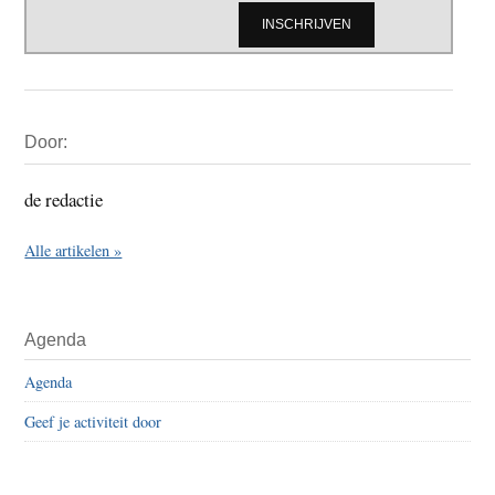
Primaire
Door:
Sidebar
de redactie
Alle artikelen »
Agenda
Agenda
Geef je activiteit door