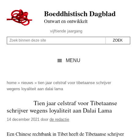
Door
Skip
Spring
Spring
Boeddhistisch Dagblad
naar
to
naar
naar
de
secondary
de
de
Ontwart en ontwikkelt
hoofd
menu
eerste
voettekst
Header
vijftiende jaargang
inhoud
sidebar
Rechts
Z
Z
o
o
e
e
MENU
k
k
b
o
i
p
home
»
nieuws
»
tien jaar celstraf voor tibetaanse schrijver
n
wegens loyaliteit aan dalai lama
d
n
e
Tien jaar celstraf voor Tibetaanse
e
z
schrijver wegens loyaliteit aan Dalai Lama
n
e
d
14 december 2021
door
de redactie
s
e
i
Een Chinese rechtbank in Tibet heeft de Tibetaanse schrijver
z