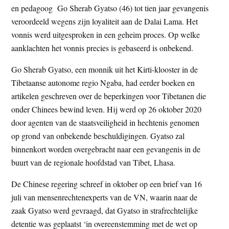
en pedagoog Go Sherab Gyatso (46) tot tien jaar gevangenis
t
e
veroordeeld wegens zijn loyaliteit aan de Dalai Lama. Het
e
s
vonnis werd uitgesproken in een geheim proces. Op welke
i
aanklachten het vonnis precies is gebaseerd is onbekend.
t
e
Go Sherab Gyatso, een monnik uit het Kirti-klooster in de
Tibetaanse autonome regio Ngaba, had eerder boeken en
artikelen geschreven over de beperkingen voor Tibetanen die
onder Chinees bewind leven. Hij werd op 26 oktober 2020
door agenten van de staatsveiligheid in hechtenis genomen
op grond van onbekende beschuldigingen. Gyatso zal
binnenkort worden overgebracht naar een gevangenis in de
buurt van de regionale hoofdstad van Tibet, Lhasa.
De Chinese regering schreef in oktober op een brief van 16
juli van mensenrechtenexperts van de VN, waarin naar de
zaak Gyatso werd gevraagd, dat Gyatso in strafrechtelijke
detentie was geplaatst ‘in overeenstemming met de wet op