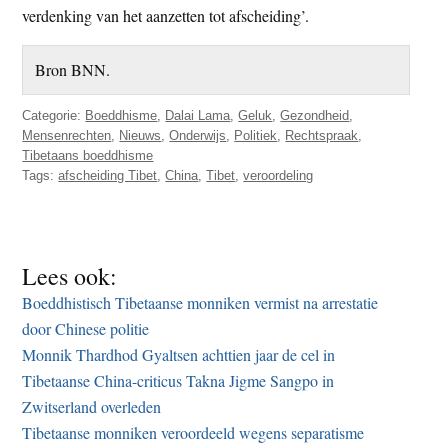
verdenking van het aanzetten tot afscheiding’.
Bron BNN.
Categorie:
Boeddhisme
,
Dalai Lama
,
Geluk
,
Gezondheid
,
Mensenrechten
,
Nieuws
,
Onderwijs
,
Politiek
,
Rechtspraak
,
Tibetaans boeddhisme
Tags:
afscheiding Tibet
,
China
,
Tibet
,
veroordeling
Lees ook:
Boeddhistisch Tibetaanse monniken vermist na arrestatie
door Chinese politie
Monnik Thardhod Gyaltsen achttien jaar de cel in
Tibetaanse China-criticus Takna Jigme Sangpo in
Zwitserland overleden
Tibetaanse monniken veroordeeld wegens separatisme