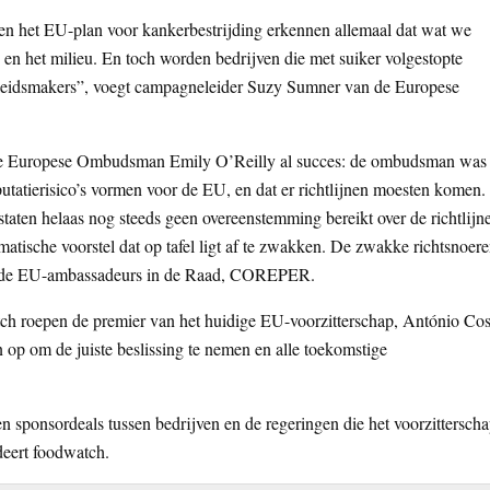
en het EU-plan voor kankerbestrijding erkennen allemaal dat wat we
en het milieu. En toch worden bedrijven die met suiker volgestopte
eleidsmakers”, voegt campagneleider Suzy Sumner van de Europese
ij de Europese Ombudsman Emily O’Reilly al succes: de ombudsman was
utatierisico’s vormen voor de EU, en dat er richtlijnen moesten komen.
staten helaas nog steeds geen overeenstemming bereikt over de richtlijn
matische voorstel dat op tafel ligt af te zwakken. De zwakke richtsnoer
n de EU-ambassadeurs in de Raad, COREPER.
h roepen de premier van het huidige EU-voorzitterschap, António Cos
 op om de juiste beslissing te nemen en alle toekomstige
een sponsordeals tussen bedrijven en de regeringen die het voorzittersch
eert foodwatch.