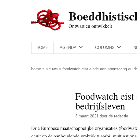
Door
Skip
Spring
Spring
Boeddhistisc
naar
to
naar
naar
de
secondary
de
de
Ontwart en ontwikkelt
hoofd
menu
eerste
voettekst
inhoud
sidebar
HOME
AGENDA
COLUMNS
N
home
»
nieuws
»
foodwatch eist einde aan sponsoring eu do
Foodwatch eist
bedrijfsleven
3 maart 2021
door
de redactie
Drie Europese maatschappelijke organisaties (foodwat
geuit op de aanhoudende praktijk waarbij multination