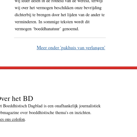
wij ieder delen in de rotheid van de wereld, terwijl
wij over het vermogen beschikken onze bevrijding
dichterbij te brengen door het lijden van de ander te
verminderen. In sommige teksten wordt dit
vermogen ‘boeddhanatuur’ genoemd.
Meer onder 'pakhuis van verlangen'
ver het BD
t Boeddhistisch Dagblad is een onafhankelijk journalistiek
bmagazine over boeddhistische thema’s en inzichten.
es ons colofon
.