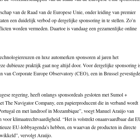
erschap van de Raad van de Europese Unie, onder leiding van premier
en een duidelijk verbod op dergelijke sponsoring in te stellen. Zo’n
licten worden vermeden. Daartoe is vandaag een gezamenlijke online
technologiereuzen en luxe automerken sponsoren al jaren het
e dubieuze praktijk gaat nog altijd door. Voor dergelijke sponsoring i
nn van Corporate Europe Observatory (CEO), een in Brussel gevestigd
ugese regering, heeft onlangs sponsordeals gesloten met Sumol +
met The Navigator Company, een papierproducent die in verband wordt
Portugal en met landroof in Mozambique”, voegt Manuel Araújo van
n voor klimaatrechtvaardigheid. “Het is volstrekt onaanvaardbaar dat E
itieuze EU-lobbyagenda’s hebben, en waarvan de producten in directe
twikkeld”, vervolgt Araújo.