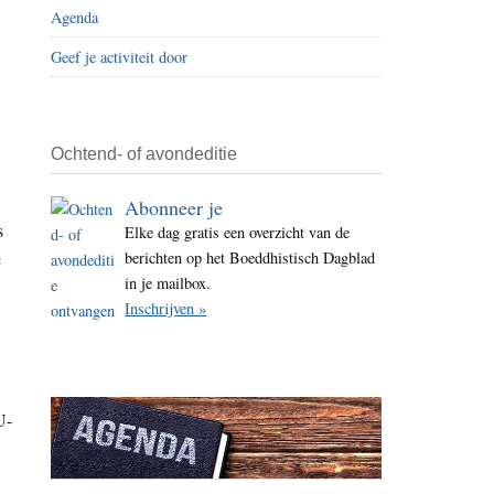
Agenda
i
t
Geef je activiteit door
e
Ochtend- of avondeditie
Abonneer je
s
Elke dag gratis een overzicht van de
e
berichten op het Boeddhistisch Dagblad
in je mailbox.
Inschrijven »
U-