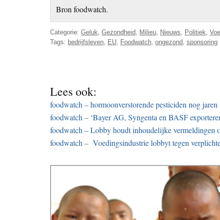
Bron foodwatch.
Categorie:
Geluk
,
Gezondheid
,
Milieu
,
Nieuws
,
Politiek
,
Voe
Tags:
bedrijfsleven
,
EU
,
Foodwatch
,
ongezond
,
sponsoring
Lees ook:
foodwatch – hormoonverstorende pesticiden nog jaren 
foodwatch – ‘Bayer AG, Syngenta en BASF exporteren 
foodwatch – Lobby houdt inhoudelijke vermeldingen o
foodwatch – Voedingsindustrie lobbyt tegen verplicht