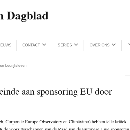
h Dagblad
IEUWS
CONTACT
SERIES
OVER ONS
P
or bedrijfsleven
 einde aan sponsoring EU door
ch, Corporate Europe Observatory en Climáximo) hebben felle kritiek
als de voorzitterschappen van de Raad van de Europese Unie sponsoren