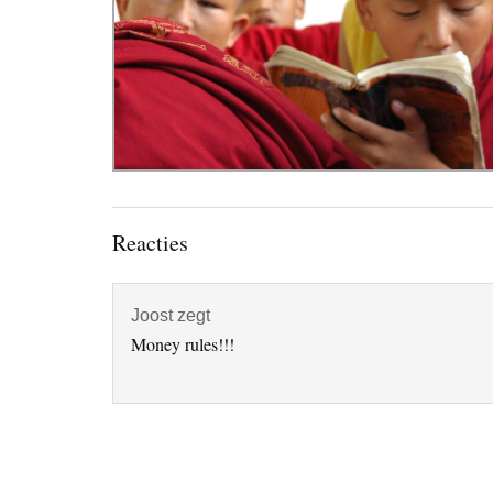
Lees
Reacties
Interacties
Joost
zegt
Money rules!!!