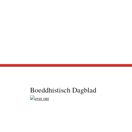
Footer
Boeddhistisch Dagblad