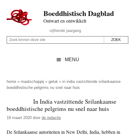
Door
Skip
Spring
Spring
Boeddhistisch Dagblad
naar
to
naar
naar
de
secondary
de
de
Ontwart en ontwikkelt
hoofd
menu
eerste
voettekst
Header
vijftiende jaargang
inhoud
sidebar
Rechts
Z
Z
o
o
e
e
MENU
k
k
b
o
i
p
home
»
maatschappij
»
geluk
»
in india vastzittende srilankaanse
n
boeddhistische pelgrims nu snel naar huis
d
n
e
In India vastzittende Srilankaanse
e
z
boeddhistische pelgrims nu snel naar huis
n
e
d
18 maart 2020
door
de redactie
s
e
i
De Srilankaanse autoriteiten in New Delhi, India, hebben in
z