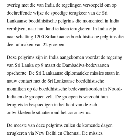
overleg met die van India de regelingen versoepeld om op
t
e
doeltreffende wijze de spoedige terugkeer van de Sri
e
s
Lankaanse boeddhistische pelgrims die momenteel in India
i
verblijven, naar hun land te laten terugkeren. In India zijn
t
naar schatting 1200 Srilankaanse boeddhistische pelgrims die
e
deel uitmaken van 22 groepen.
Deze pelgrims zijn in India aangekomen voordat de regering
van Sri Lanka op 9 maart de Dambadiva-bedevaarten
opschortte. De Sri Lankaanse diplomatieke missies staan in
nauw contact met de Sri Lankaanse boeddhistische
monniken op de boeddhistische bedevaartsoorden in Noord-
India en de groepen zelf. De groepen is verzocht hun
terugreis te bespoedigen in het licht van de zich
ontwikkelende situatie rond het coronavirus.
De meeste van deze pelgrims zullen de komende dagen
terugkeren via New Delhi en Chennai. De missies