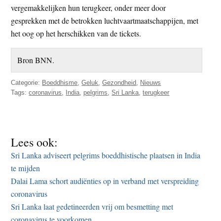
vergemakkelijken hun terugkeer, onder meer door
gesprekken met de betrokken luchtvaartmaatschappijen, met
het oog op het herschikken van de tickets.
Bron BNN.
Categorie:
Boeddhisme
,
Geluk
,
Gezondheid
,
Nieuws
Tags:
coronavirus
,
India
,
pelgrims
,
Sri Lanka
,
terugkeer
Lees ook:
Sri Lanka adviseert pelgrims boeddhistische plaatsen in India
te mijden
Dalai Lama schort audiënties op in verband met verspreiding
coronavirus
Sri Lanka laat gedetineerden vrij om besmetting met
coronavirus te voorkomen