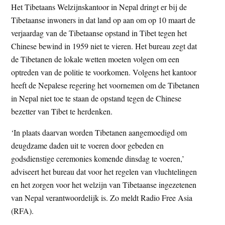
Het Tibetaans Welzijnskantoor in Nepal dringt er bij de
t
e
Tibetaanse inwoners in dat land op aan om op 10 maart de
e
s
verjaardag van de Tibetaanse opstand in Tibet tegen het
i
Chinese bewind in 1959 niet te vieren. Het bureau zegt dat
t
de Tibetanen de lokale wetten moeten volgen om een
e
optreden van de politie te voorkomen. Volgens het kantoor
heeft de Nepalese regering het voornemen om de Tibetanen
in Nepal niet toe te staan de opstand tegen de Chinese
bezetter van Tibet te herdenken.
‘In plaats daarvan worden Tibetanen aangemoedigd om
deugdzame daden uit te voeren door gebeden en
godsdienstige ceremonies komende dinsdag te voeren,’
adviseert het bureau dat voor het regelen van vluchtelingen
en het zorgen voor het welzijn van Tibetaanse ingezetenen
van Nepal verantwoordelijk is. Zo meldt Radio Free Asia
(RFA).