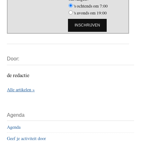
's ochtends om 7:00
's avonds om 19:00
Primaire
Door:
Sidebar
de redactie
Alle artikelen »
Agenda
Agenda
Geef je activiteit door