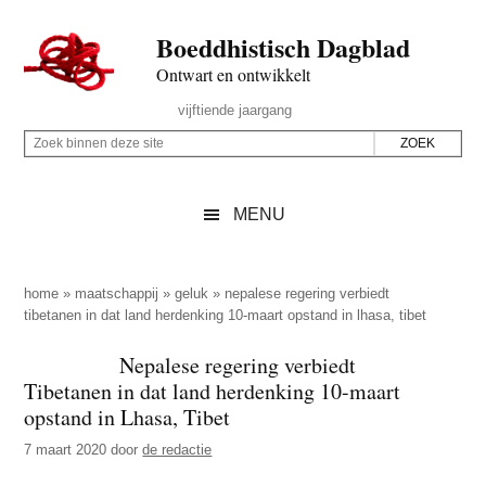
Door
Skip
Spring
Spring
Boeddhistisch Dagblad
naar
to
naar
naar
de
secondary
de
de
Ontwart en ontwikkelt
hoofd
menu
eerste
voettekst
Header
vijftiende jaargang
inhoud
sidebar
Rechts
Z
Z
o
o
e
e
MENU
k
k
b
o
i
p
home
»
maatschappij
»
geluk
»
nepalese regering verbiedt
n
tibetanen in dat land herdenking 10-maart opstand in lhasa, tibet
d
n
e
Nepalese regering verbiedt
e
z
Tibetanen in dat land herdenking 10-maart
n
e
opstand in Lhasa, Tibet
d
s
7 maart 2020
door
de redactie
e
i
z