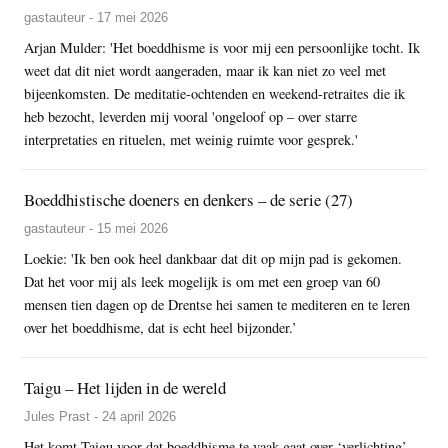
gastauteur - 17 mei 2026
Arjan Mulder: 'Het boeddhisme is voor mij een persoonlijke tocht. Ik
weet dat dit niet wordt aangeraden, maar ik kan niet zo veel met
bijeenkomsten. De meditatie-ochtenden en weekend-retraites die ik
heb bezocht, leverden mij vooral 'ongeloof op – over starre
interpretaties en rituelen, met weinig ruimte voor gesprek.'
Boeddhistische doeners en denkers – de serie (27)
gastauteur - 15 mei 2026
Loekie: 'Ik ben ook heel dankbaar dat dit op mijn pad is gekomen.
Dat het voor mij als leek mogelijk is om met een groep van 60
mensen tien dagen op de Drentse hei samen te mediteren en te leren
over het boeddhisme, dat is echt heel bijzonder.’
Taigu – Het lijden in de wereld
Jules Prast - 24 april 2026
Het komt Taigu voor dat boeddhisme te vaak gaat over ‘verlichting’