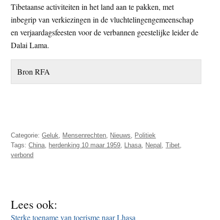
Tibetaanse activiteiten in het land aan te pakken, met
inbegrip van verkiezingen in de vluchtelingengemeenschap
en verjaardagsfeesten voor de verbannen geestelijke leider de
Dalai Lama.
Bron RFA
Categorie:
Geluk
,
Mensenrechten
,
Nieuws
,
Politiek
Tags:
China
,
herdenking 10 maar 1959
,
Lhasa
,
Nepal
,
Tibet
,
verbond
Lees ook:
Sterke toename van toerisme naar Lhasa