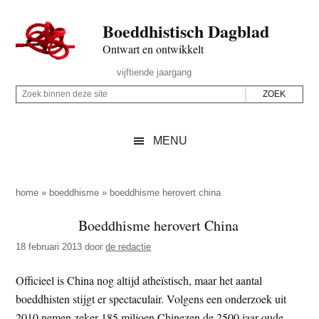
Door
Skip
Spring
Spring
Boeddhistisch Dagblad
naar
to
naar
naar
de
secondary
de
de
Ontwart en ontwikkelt
hoofd
menu
eerste
voettekst
Header
vijftiende jaargang
inhoud
sidebar
Rechts
Z
Z
o
o
e
e
MENU
k
k
b
o
i
p
home
»
boeddhisme
»
boeddhisme herovert china
n
d
Boeddhisme herovert China
n
e
e
18 februari 2013
door
de redactie
z
n
e
d
Officieel is China nog altijd atheïstisch, maar het aantal
s
e
boeddhisten stijgt er spectaculair. Volgens een onderzoek uit
i
z
2010 nemen zeker 185 miljoen Chinezen de 2500 jaar oude