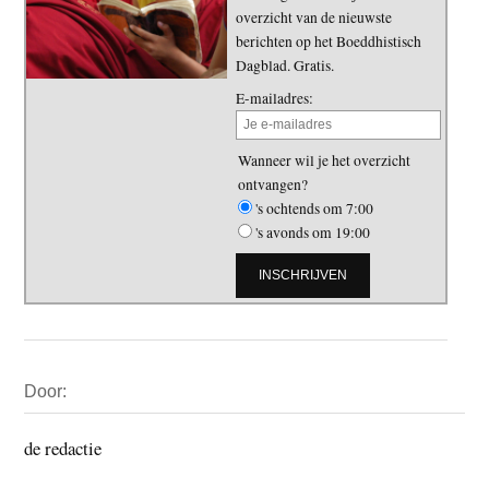
overzicht van de nieuwste
berichten op het Boeddhistisch
Dagblad. Gratis.
E-mailadres:
Wanneer wil je het overzicht
ontvangen?
's ochtends om 7:00
's avonds om 19:00
Primaire
Door:
Sidebar
de redactie