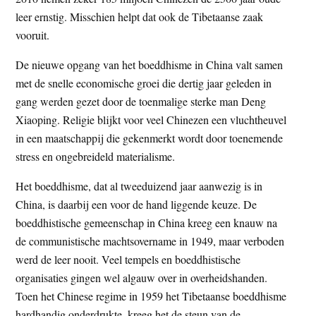
t
e
leer ernstig. Misschien helpt dat ook de Tibetaanse zaak
e
s
vooruit.
i
De nieuwe opgang van het boeddhisme in China valt samen
t
met de snelle economische groei die dertig jaar geleden in
e
gang werden gezet door de toenmalige sterke man Deng
Xiaoping. Religie blijkt voor veel Chinezen een vluchtheuvel
in een maatschappij die gekenmerkt wordt door toenemende
stress en ongebreideld materialisme.
Het boeddhisme, dat al tweeduizend jaar aanwezig is in
China, is daarbij een voor de hand liggende keuze. De
boeddhistische gemeenschap in China kreeg een knauw na
de communistische machtsovername in 1949, maar verboden
werd de leer nooit. Veel tempels en boeddhistische
organisaties gingen wel algauw over in overheidshanden.
Toen het Chinese regime in 1959 het Tibetaanse boeddhisme
hardhandig onderdrukte, kreeg het de steun van de