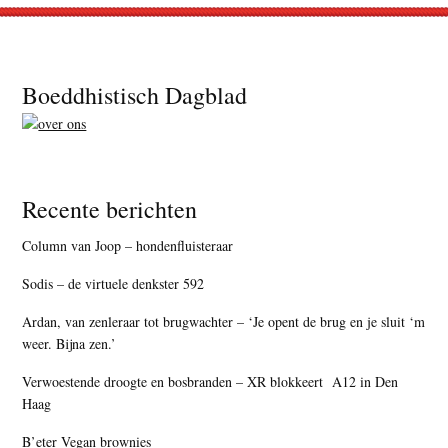
Footer
Boeddhistisch Dagblad
Recente berichten
Column van Joop – hondenfluisteraar
Sodis – de virtuele denkster 592
Ardan, van zenleraar tot brugwachter – ‘Je opent de brug en je sluit ‘m
weer. Bijna zen.’
Verwoestende droogte en bosbranden – XR blokkeert A12 in Den
Haag
B’eter Vegan brownies