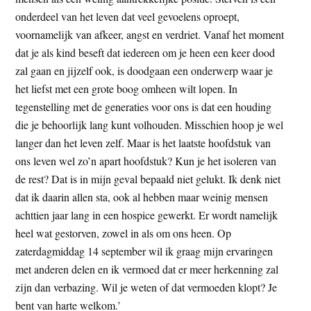
t
e
onderdeel van het leven dat veel gevoelens oproept,
e
s
voornamelijk van afkeer, angst en verdriet. Vanaf het moment
i
dat je als kind beseft dat iedereen om je heen een keer dood
t
zal gaan en jijzelf ook, is doodgaan een onderwerp waar je
e
het liefst met een grote boog omheen wilt lopen. In
tegenstelling met de generaties voor ons is dat een houding
die je behoorlijk lang kunt volhouden. Misschien hoop je wel
langer dan het leven zelf. Maar is het laatste hoofdstuk van
ons leven wel zo’n apart hoofdstuk? Kun je het isoleren van
de rest? Dat is in mijn geval bepaald niet gelukt. Ik denk niet
dat ik daarin allen sta, ook al hebben maar weinig mensen
achttien jaar lang in een hospice gewerkt. Er wordt namelijk
heel wat gestorven, zowel in als om ons heen. Op
zaterdagmiddag 14 september wil ik graag mijn ervaringen
met anderen delen en ik vermoed dat er meer herkenning zal
zijn dan verbazing. Wil je weten of dat vermoeden klopt? Je
bent van harte welkom.’