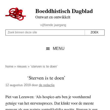
Door
Skip
Spring
Spring
Boeddhistisch Dagblad
naar
to
naar
naar
de
secondary
de
de
Ontwart en ontwikkelt
hoofd
menu
eerste
voettekst
Header
vijftiende jaargang
inhoud
sidebar
Rechts
Z
Z
o
o
e
e
MENU
k
k
b
o
i
p
home
»
nieuws
»
‘sterven is te doen’
n
d
‘Sterven is te doen’
n
e
e
12 augustus 2019
door
de redactie
z
n
e
d
Piet van Leeuwen: ‘Als hospice-arts ben je voortdurend
s
e
getuige van het stervensproces. Dat klinkt voor de meeste
i
z
mensen als een weinig aantrekkelijke positie. Sterven is een