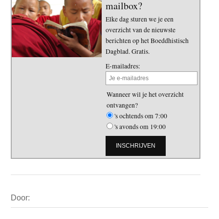
mailbox?
Elke dag sturen we je een
overzicht van de nieuwste
berichten op het Boeddhistisch
Dagblad. Gratis.
E-mailadres:
Wanneer wil je het overzicht
ontvangen?
's ochtends om 7:00
's avonds om 19:00
Primaire
Door:
Sidebar