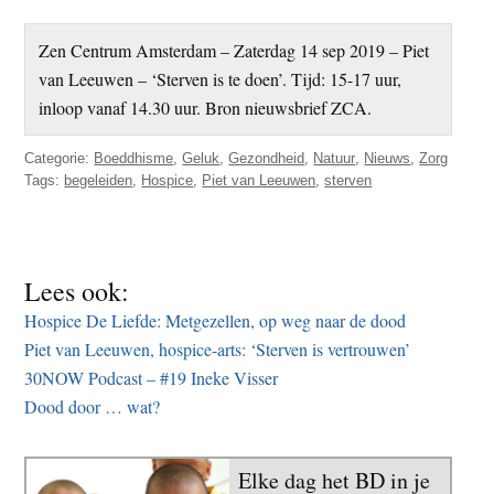
Zen Centrum Amsterdam – Zaterdag 14 sep 2019 – Piet
van Leeuwen – ‘Sterven is te doen’. Tijd: 15-17 uur,
inloop vanaf 14.30 uur. Bron nieuwsbrief ZCA.
Categorie:
Boeddhisme
,
Geluk
,
Gezondheid
,
Natuur
,
Nieuws
,
Zorg
Tags:
begeleiden
,
Hospice
,
Piet van Leeuwen
,
sterven
Lees ook:
Hospice De Liefde: Metgezellen, op weg naar de dood
Piet van Leeuwen, hospice-arts: ‘Sterven is vertrouwen’
30NOW Podcast – #19 Ineke Visser
Dood door … wat?
Elke dag het BD in je