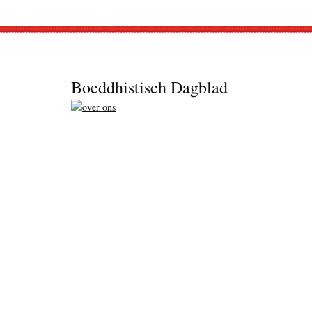
Footer
Boeddhistisch Dagblad