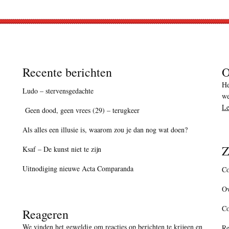
Recente berichten
O
He
Ludo – stervensgedachte
we
Le
Geen dood, geen vrees (29) – terugkeer
Als alles een illusie is, waarom zou je dan nog wat doen?
Z
Ksaf – De kunst niet te zijn
Uitnodiging nieuwe Acta Comparanda
Co
Ov
C
Reageren
We vinden het geweldig om reacties op berichten te krijgen en
Re