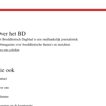
ver het BD
t Boeddhistisch Dagblad is een onafhankelijk journalistiek
bmagazine over boeddhistische thema’s en inzichten.
es ons colofon
.
ie ook
ntact
er ons
olumns
ageren op de krantensite