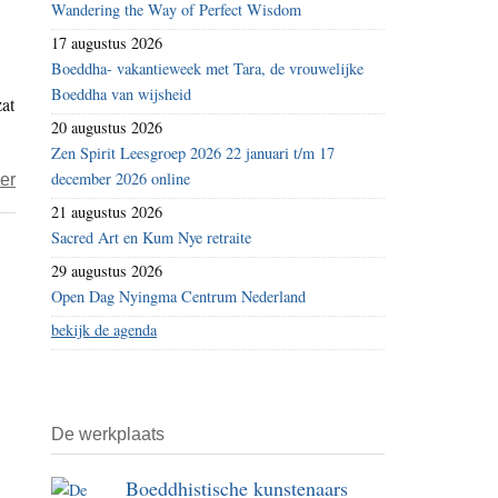
Wandering the Way of Perfect Wisdom
goed
17 augustus 2026
voor
Boeddha- vakantieweek met Tara, de vrouwelijke
het
Boeddha van wijsheid
zat
klimaat,
20 augustus 2026
de
Zen Spirit Leesgroep 2026 22 januari t/m 17
omgeving
december 2026 online
over
er
en
Hospice
21 augustus 2026
zichzelf’
De
Sacred Art en Kum Nye retraite
Liefde:
29 augustus 2026
Metgezellen,
Open Dag Nyingma Centrum Nederland
op
bekijk de agenda
weg
naar
de
De werkplaats
dood
Boeddhistische kunstenaars