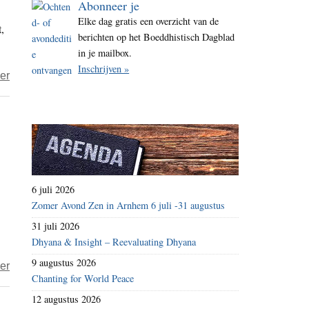
Abonneer je
i
Elke dag gratis een overzicht van de
,
t
berichten op het Boeddhistisch Dagblad
e
in je mailbox.
Inschrijven »
over
er
‘Sterven
is
te
doen’
6 juli 2026
Zomer Avond Zen in Arnhem 6 juli -31 augustus
31 juli 2026
Dhyana & Insight – Reevaluating Dhyana
9 augustus 2026
over
er
Chanting for World Peace
‘Kringloopboeren
12 augustus 2026
zijn