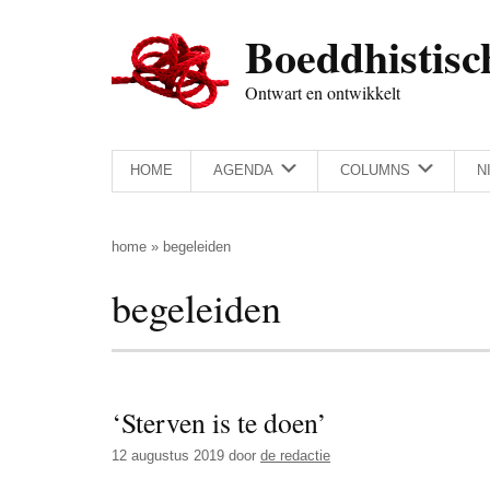
Door
Skip
Spring
Spring
Boeddhistisc
naar
to
naar
naar
de
secondary
de
de
Ontwart en ontwikkelt
hoofd
menu
eerste
voettekst
inhoud
sidebar
HOME
AGENDA
COLUMNS
N
home
»
begeleiden
begeleiden
‘Sterven is te doen’
12 augustus 2019
door
de redactie