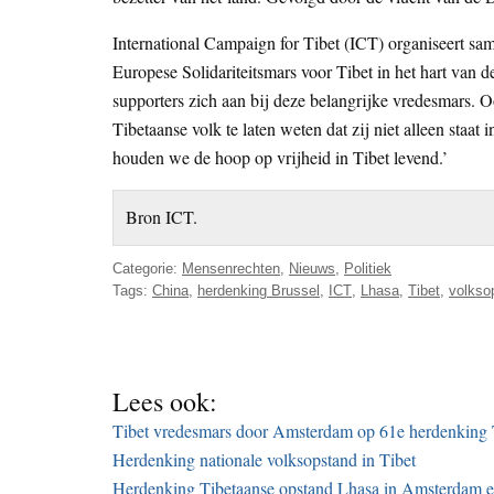
International Campaign for Tibet (ICT) organiseert s
Europese Solidariteitsmars voor Tibet in het hart van 
supporters zich aan bij deze belangrijke vredesmars. 
Tibetaanse volk te laten weten dat zij niet alleen staa
houden we de hoop op vrijheid in Tibet levend.’
Bron ICT.
Categorie:
Mensenrechten
,
Nieuws
,
Politiek
Tags:
China
,
herdenking Brussel
,
ICT
,
Lhasa
,
Tibet
,
volkso
Lees ook:
Tibet vredesmars door Amsterdam op 61e herdenking 
Herdenking nationale volksopstand in Tibet
Herdenking Tibetaanse opstand Lhasa in Amsterdam 