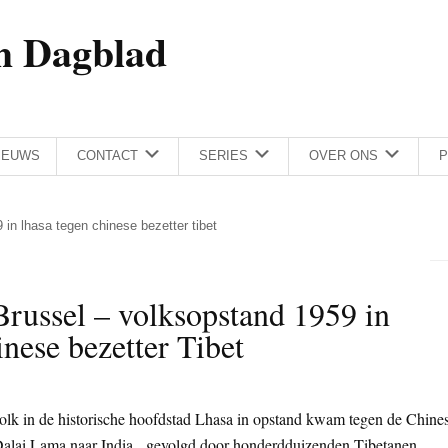
h Dagblad
IEUWS
CONTACT
SERIES
OVER ONS
P
 in lhasa tegen chinese bezetter tibet
russel – volksopstand 1959 in
nese bezetter Tibet
 volk in de historische hoofdstad Lhasa in opstand kwam tegen de Chine
 Dalai Lama naar India, gevolgd door honderdduizenden Tibetanen.