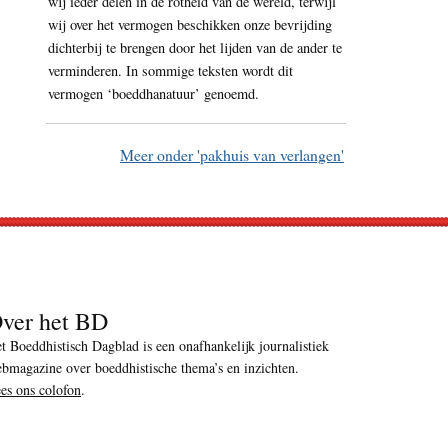
wij ieder delen in de rotheid van de wereld, terwijl
wij over het vermogen beschikken onze bevrijding
dichterbij te brengen door het lijden van de ander te
verminderen. In sommige teksten wordt dit
vermogen ‘boeddhanatuur’ genoemd.
Meer onder 'pakhuis van verlangen'
ver het BD
t Boeddhistisch Dagblad is een onafhankelijk journalistiek
bmagazine over boeddhistische thema’s en inzichten.
es ons colofon
.