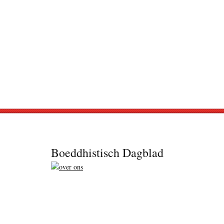
Footer
Boeddhistisch Dagblad