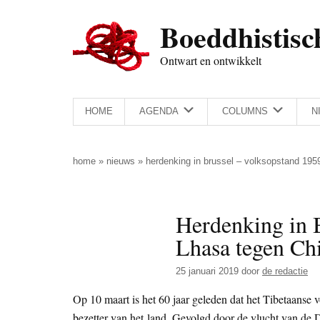
Door
Skip
Spring
Spring
Boeddhistisc
naar
to
naar
naar
de
secondary
de
de
Ontwart en ontwikkelt
hoofd
menu
eerste
voettekst
inhoud
sidebar
HOME
AGENDA
COLUMNS
N
home
»
nieuws
»
herdenking in brussel – volksopstand 1959
Herdenking in B
Lhasa tegen Chi
25 januari 2019
door
de redactie
Op 10 maart is het 60 jaar geleden dat het Tibetaanse
bezetter van het land. Gevolgd door de vlucht van de