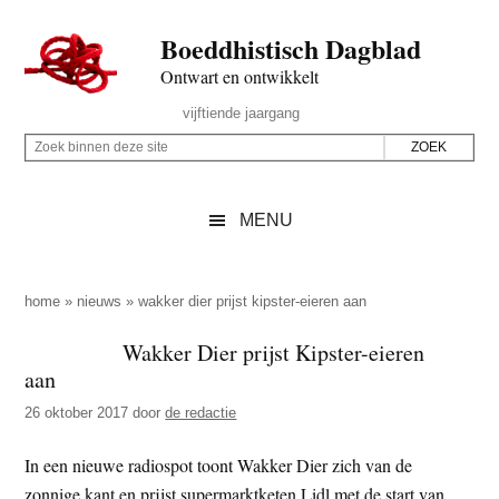
Door
Skip
Spring
Spring
Boeddhistisch Dagblad
naar
to
naar
naar
de
secondary
de
de
Ontwart en ontwikkelt
hoofd
menu
eerste
voettekst
Header
vijftiende jaargang
inhoud
sidebar
Rechts
Z
Z
o
o
e
e
MENU
k
k
b
o
i
p
home
»
nieuws
»
wakker dier prijst kipster-eieren aan
n
d
Wakker Dier prijst Kipster-eieren
n
e
aan
e
z
n
26 oktober 2017
door
de redactie
e
d
s
In een nieuwe radiospot toont Wakker Dier zich van de
e
i
zonnige kant en prijst supermarktketen Lidl met de start van
z