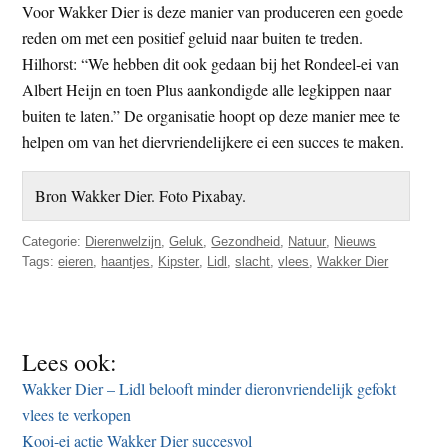
Voor Wakker Dier is deze manier van produceren een goede
reden om met een positief geluid naar buiten te treden.
Hilhorst: “We hebben dit ook gedaan bij het Rondeel-ei van
Albert Heijn en toen Plus aankondigde alle legkippen naar
buiten te laten.” De organisatie hoopt op deze manier mee te
helpen om van het diervriendelijkere ei een succes te maken.
Bron Wakker Dier. Foto Pixabay.
Categorie:
Dierenwelzijn
,
Geluk
,
Gezondheid
,
Natuur
,
Nieuws
Tags:
eieren
,
haantjes
,
Kipster
,
Lidl
,
slacht
,
vlees
,
Wakker Dier
Lees ook:
Wakker Dier – Lidl belooft minder dieronvriendelijk gefokt
vlees te verkopen
Kooi-ei actie Wakker Dier succesvol