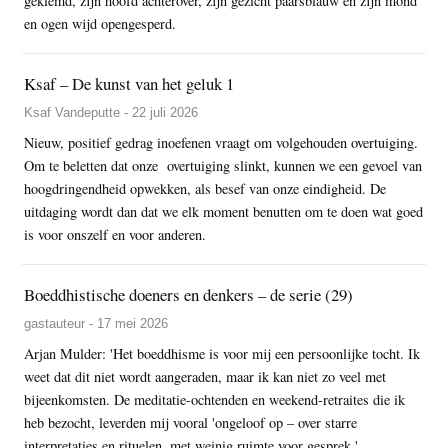
geklemd, zijn hoofd achterover, zijn gezicht paarsblauw en zijn mond
en ogen wijd opengesperd.
Ksaf – De kunst van het geluk 1
Ksaf Vandeputte - 22 juli 2026
Nieuw, positief gedrag inoefenen vraagt om volgehouden overtuiging.
Om te beletten dat onze overtuiging slinkt, kunnen we een gevoel van
hoogdringendheid opwekken, als besef van onze eindigheid. De
uitdaging wordt dan dat we elk moment benutten om te doen wat goed
is voor onszelf en voor anderen.
Boeddhistische doeners en denkers – de serie (29)
gastauteur - 17 mei 2026
Arjan Mulder: 'Het boeddhisme is voor mij een persoonlijke tocht. Ik
weet dat dit niet wordt aangeraden, maar ik kan niet zo veel met
bijeenkomsten. De meditatie-ochtenden en weekend-retraites die ik
heb bezocht, leverden mij vooral 'ongeloof op – over starre
interpretaties en rituelen, met weinig ruimte voor gesprek.'