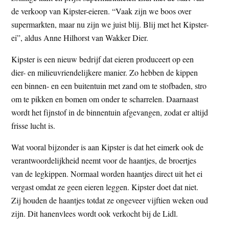
t
de verkoop van Kipster-eieren. “Vaak zijn we boos over
e
e
supermarkten, maar nu zijn we juist blij. Blij met het Kipster-
s
ei”, aldus Anne Hilhorst van Wakker Dier.
i
t
Kipster is een nieuw bedrijf dat eieren produceert op een
e
dier- en milieuvriendelijkere manier. Zo hebben de kippen
een binnen- en een buitentuin met zand om te stofbaden, stro
om te pikken en bomen om onder te scharrelen. Daarnaast
wordt het fijnstof in de binnentuin afgevangen, zodat er altijd
frisse lucht is.
Wat vooral bijzonder is aan Kipster is dat het eimerk ook de
verantwoordelijkheid neemt voor de haantjes, de broertjes
van de legkippen. Normaal worden haantjes direct uit het ei
vergast omdat ze geen eieren leggen. Kipster doet dat niet.
Zij houden de haantjes totdat ze ongeveer vijftien weken oud
zijn. Dit hanenvlees wordt ook verkocht bij de Lidl.