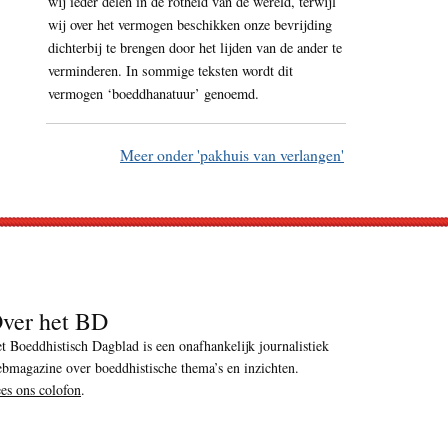
wij ieder delen in de rotheid van de wereld, terwijl
wij over het vermogen beschikken onze bevrijding
dichterbij te brengen door het lijden van de ander te
verminderen. In sommige teksten wordt dit
vermogen ‘boeddhanatuur’ genoemd.
Meer onder 'pakhuis van verlangen'
ver het BD
t Boeddhistisch Dagblad is een onafhankelijk journalistiek
bmagazine over boeddhistische thema’s en inzichten.
es ons colofon
.