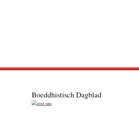
Footer
Boeddhistisch Dagblad