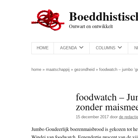
Door
Skip
Spring
Spring
Boeddhistisc
naar
to
naar
naar
de
secondary
de
de
Ontwart en ontwikkelt
hoofd
menu
eerste
voettekst
inhoud
sidebar
HOME
AGENDA
COLUMNS
N
home
»
maatschappij
»
gezondheid
»
foodwatch – jumbo ‘g
foodwatch – Ju
zonder maisme
15 december 2017
door
de redacti
Jumbo Goudeerlijk boerenmaisbrood is gekozen tot he
Windei van foodwatch. Eenendertig procent van de vi