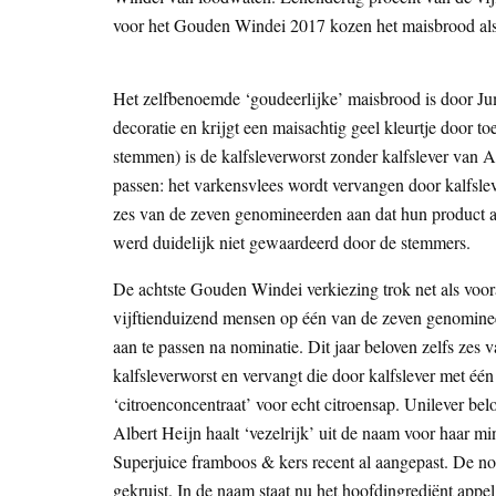
voor het Gouden Windei 2017 kozen het maisbrood als
Het zelfbenoemde ‘goudeerlijke’ maisbrood is door Ju
decoratie en krijgt een maisachtig geel kleurtje door
stemmen) is de kalfsleverworst zonder kalfslever van A
passen: het varkensvlees wordt vervangen door kalfsle
zes van de zeven genomineerden aan dat hun product al 
werd duidelijk niet gewaardeerd door de stemmers.
De achtste Gouden Windei verkiezing trok net als voo
vijftienduizend mensen op één van de zeven genomineer
aan te passen na nominatie. Dit jaar beloven zelfs zes 
kalfsleverworst en vervangt die door kalfslever met éé
‘citroenconcentraat’ voor echt citroensap. Unilever bel
Albert Heijn haalt ‘vezelrijk’ uit de naam voor haar mi
Superjuice framboos & kers recent al aangepast. De n
gekruist. In de naam staat nu het hoofdingrediënt appel