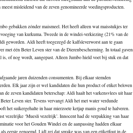
 meest misleidend van de zeven genomineerde voedingsproducten.
mbo gebakken zónder maismeel. Het heeft alleen wat maisstukjes ter
 toevoeging van kurkuma. Tweede in de windei-verkiezing (21% van de
ldi geworden. Aldi heeft toegezegd de kalfsleverworst aan te gaan
ver met één Beter Leven ster van de Dierenbescherming. In totaal gaven
is, of nog wordt, aangepast. Alleen Jumbo hield voet bij stuk en dat
rafgaande jaren duizenden consumenten. Bij elkaar stemden
den. Elk jaar zijn er wel kandidaten die hun product of etiket beloven
van de zeven kandidaten beterschap: Aldi haalt het varkensvlees uit haar
n Beter Leven ster. Tevens vervangt Aldi het met water verdunde
ooft het suikergehalte in haar mierzoete ketjap manis goud te halveren.
nst vezelrijke ‘Muesli vezelrijk’. Innocent had de verpakking van haar
ominatie voor het Gouden Windei en de aanpassing hadden elkaar
 als eerste genoemd. Lidl zei dat sprake was van een etiketfout in de