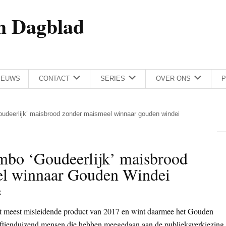
h Dagblad
IEUWS
CONTACT
SERIES
OVER ONS
P
oudeerlijk’ maisbrood zonder maismeel winnaar gouden windei
mbo ‘Goudeerlijk’ maisbrood
el winnaar Gouden Windei
e
t meest misleidende product van 2017 en wint daarmee het Gouden
jftienduizend mensen die hebben meegedaan aan de publieksverkiezing