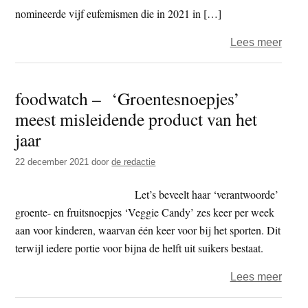
nomineerde vijf eufemismen die in 2021 in […]
over
Lees meer
Wakk
Dier
foodwatch – ‘Groentesnoepjes’
–
meest misleidende product van het
Strip
verk
jaar
tot
22 december 2021
door
de redactie
Eufe
van
Let’s beveelt haar ‘verantwoorde’
2021
groente- en fruitsnoepjes ‘Veggie Candy’ zes keer per week
aan voor kinderen, waarvan één keer voor bij het sporten. Dit
terwijl iedere portie voor bijna de helft uit suikers bestaat.
over
Lees meer
food