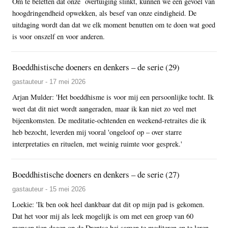
Om te beletten dat onze overtuiging slinkt, kunnen we een gevoel van
hoogdringendheid opwekken, als besef van onze eindigheid. De
uitdaging wordt dan dat we elk moment benutten om te doen wat goed
is voor onszelf en voor anderen.
Boeddhistische doeners en denkers – de serie (29)
gastauteur - 17 mei 2026
Arjan Mulder: 'Het boeddhisme is voor mij een persoonlijke tocht. Ik
weet dat dit niet wordt aangeraden, maar ik kan niet zo veel met
bijeenkomsten. De meditatie-ochtenden en weekend-retraites die ik
heb bezocht, leverden mij vooral 'ongeloof op – over starre
interpretaties en rituelen, met weinig ruimte voor gesprek.'
Boeddhistische doeners en denkers – de serie (27)
gastauteur - 15 mei 2026
Loekie: 'Ik ben ook heel dankbaar dat dit op mijn pad is gekomen.
Dat het voor mij als leek mogelijk is om met een groep van 60
mensen tien dagen op de Drentse hei samen te mediteren en te leren