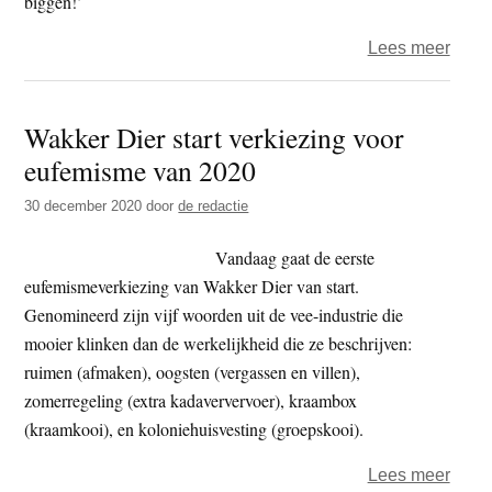
biggen!’
over
Lees meer
Wakk
Dier
Wakker Dier start verkiezing voor
–
eufemisme van 2020
‘Kra
eufe
30 december 2020
door
de redactie
van
het
Vandaag gaat de eerste
jaar
eufemismeverkiezing van Wakker Dier van start.
2020
Genomineerd zijn vijf woorden uit de vee-industrie die
mooier klinken dan de werkelijkheid die ze beschrijven:
ruimen (afmaken), oogsten (vergassen en villen),
zomerregeling (extra kadaververvoer), kraambox
(kraamkooi), en koloniehuisvesting (groepskooi).
over
Lees meer