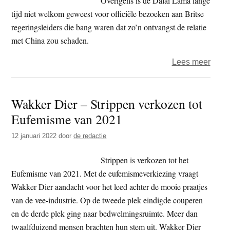
Overigens is de Dalai Lama lange
tot
tijd niet welkom geweest voor officiële bezoeken aan Britse
‘dest
regeringsleiders die bang waren dat zo’n ontvangst de relatie
met China zou schaden.
over
Lees meer
Dalai
Lam
Wakker Dier – Strippen verkozen tot
felici
Eufemisme van 2021
nieu
Brits
12 januari 2022
door
de redactie
premi
Liz
Strippen is verkozen tot het
Truss
Eufemisme van 2021. Met de eufemismeverkiezing vraagt
Wakker Dier aandacht voor het leed achter de mooie praatjes
van de vee-industrie. Op de tweede plek eindigde couperen
en de derde plek ging naar bedwelmingsruimte. Meer dan
twaalfduizend mensen brachten hun stem uit. Wakker Dier