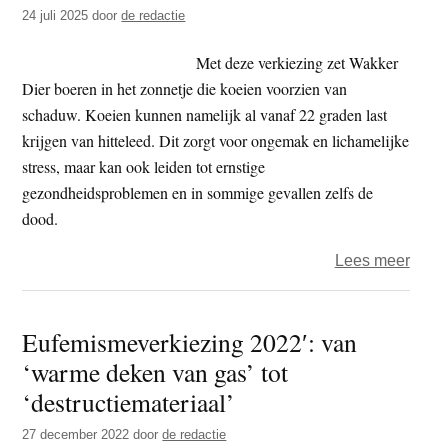
Koels
24 juli 2025
door
de redactie
Koei
van
Met deze verkiezing zet Wakker
2025
Dier boeren in het zonnetje die koeien voorzien van
ligt
schaduw. Koeien kunnen namelijk al vanaf 22 graden last
in
krijgen van hitteleed. Dit zorgt voor ongemak en lichamelijke
Hall
stress, maar kan ook leiden tot ernstige
gezondheidsproblemen en in sommige gevallen zelfs de
dood.
over
Lees meer
Wakk
Dier
Eufemismeverkiezing 2022′: van
–
‘warme deken van gas’ tot
Stem
geop
‘destructiemateriaal’
welk
27 december 2022
door
de redactie
koei