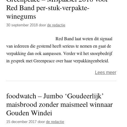
Red Band per-stuk-verpakte-
–
de
winegums
drieh
30 september 2018
door
de redactie
dag
–
Red Band laat weten dit signaal
degen
van iedereen die gestemd heeft serieus te nemen en gaat de
verpakking dan ook aanpassen. Verder wil het snoepbedrijf
in gesprek met Greenpeace over haar verpakkingenbeleid.
over
Lees meer
Gree
–
foodwatch – Jumbo ‘Goudeerlijk’
Misp
maisbrood zonder maismeel winnaar
2018
voor
Gouden Windei
Red
15 december 2017
door
de redactie
Band