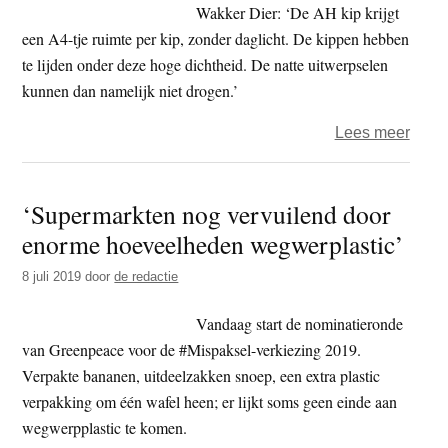
Wakker Dier: ‘De AH kip krijgt
een A4-tje ruimte per kip, zonder daglicht. De kippen hebben
te lijden onder deze hoge dichtheid. De natte uitwerpselen
kunnen dan namelijk niet drogen.’
over
Lees meer
Wakk
Dier
‘Supermarkten nog vervuilend door
–
enorme hoeveelheden wegwerplastic’
Alber
Heijn
8 juli 2019
door
de redactie
Lieg
2019
Vandaag start de nominatieronde
van Greenpeace voor de #Mispaksel-verkiezing 2019.
Verpakte bananen, uitdeelzakken snoep, een extra plastic
verpakking om één wafel heen; er lijkt soms geen einde aan
wegwerpplastic te komen.