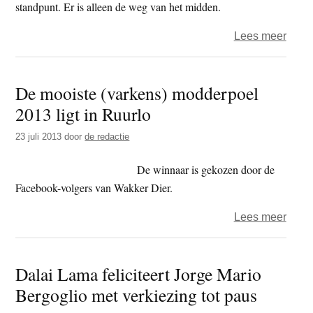
standpunt. Er is alleen de weg van het midden.
over
Lees meer
De
boed
De mooiste (varkens) modderpoel
van
2013 ligt in Ruurlo
de
bouw
23 juli 2013
door
de redactie
De winnaar is gekozen door de
Facebook-volgers van Wakker Dier.
over
Lees meer
De
mooi
Dalai Lama feliciteert Jorge Mario
(vark
Bergoglio met verkiezing tot paus
modd
2013