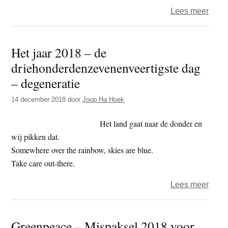
over
Lees meer
‘Sup
nog
Het jaar 2018 – de
vervu
driehonderdenzevenenveertigste dag
door
enor
– degeneratie
hoev
14 december 2018
door
Joop Ha Hoek
wegwe
Het land gaat naar de donder en
wij pikken dat.
Somewhere over the rainbow, skies are blue.
Take care out-there.
over
Lees meer
Het
jaar
Greenpeace – Mispaksel 2018 voor
2018