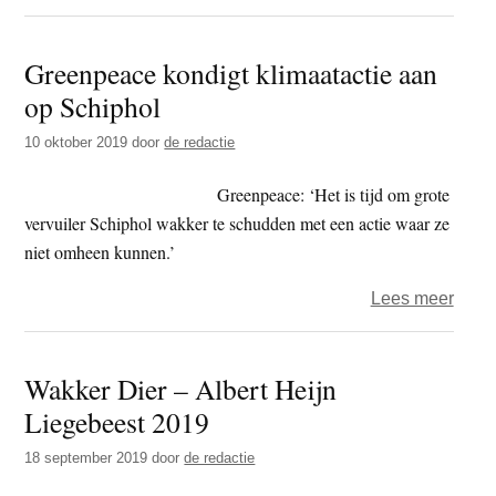
Wakk
Dier
Greenpeace kondigt klimaatactie aan
start
op Schiphol
verki
voor
10 oktober 2019
door
de redactie
eufe
van
Greenpeace: ‘Het is tijd om grote
2020
vervuiler Schiphol wakker te schudden met een actie waar ze
niet omheen kunnen.’
over
Lees meer
Gree
kondi
Wakker Dier – Albert Heijn
klima
Liegebeest 2019
aan
op
18 september 2019
door
de redactie
Schip