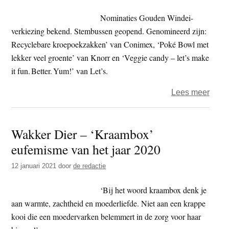
Jaar
Nominaties Gouden Windei-
verkiezing bekend. Stembussen geopend. Genomineerd zijn:
Recyclebare kroepoekzakken’ van Conimex, ‘Poké Bowl met
lekker veel groente’ van Knorr en ‘Veggie candy – let’s make
it fun. Better. Yum!’ van Let’s.
over
Lees meer
food
–
Wakker Dier – ‘Kraambox’
Wat
eufemisme van het jaar 2020
wordt
het
12 januari 2021
door
de redactie
mees
misl
‘Bij het woord kraambox denk je
produ
aan warmte, zachtheid en moederliefde. Niet aan een krappe
van
kooi die een moedervarken belemmert in de zorg voor haar
2021