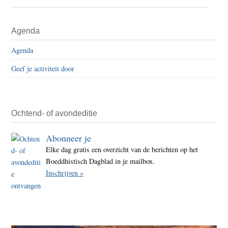
Tibe
blij
Primaire
Agenda
met
Sidebar
herve
Agenda
Oba
Geef je activiteit door
Ochtend- of avondeditie
Abonneer je
Elke dag gratis een overzicht van de berichten op het
Boeddhistisch Dagblad in je mailbox.
Inschrijven »