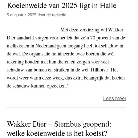
Koeienweide van 2025 ligt in Halle
t
e
e
s
5 augustus 2025
door
de redactie
i
Met deze verkiezing wil Wakker
t
Dier aandacht vragen voor het feit dat zo’n 70 procent van de
e
melkkoeien in Nederland geen toegang heeft tot schaduw in
de wei. De organisatie nomineerde twee boeren die wél
rekening houden met hun dieren en zorgen voor veel
schaduw van bomen en struiken in de wei. Hilhorst: ‘Het
wordt weer warm deze week, dus extra belangrijk dat koeien
de schaduw kunnen opzoeken.’
over
Lees meer
Wakk
Dier
Wakker Dier – Stembus geopend:
–
welke koeienweide is het koelst?
De