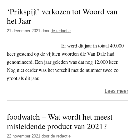
–
‘Prikspijt’ verkozen tot Woord van
‘Gro
het Jaar
mees
misl
21 december 2021
door
de redactie
produ
van
Er werd dit jaar in totaal 49.000
het
keer gestemd op de vijftien woorden die Van Dale had
jaar
genomineerd. Een jaar geleden was dat nog 12.000 keer.
Nog niet eerder was het verschil met de nummer twee zo
groot als dit jaar.
over
Lees meer
‘Priks
verk
foodwatch – Wat wordt het meest
tot
misleidende product van 2021?
Woor
van
22 november 2021
door
de redactie
het