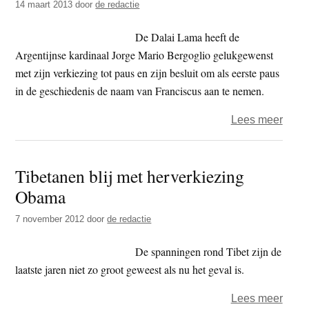
14 maart 2013
door
de redactie
ligt
in
De Dalai Lama heeft de
Ruur
Argentijnse kardinaal Jorge Mario Bergoglio gelukgewenst
met zijn verkiezing tot paus en zijn besluit om als eerste paus
in de geschiedenis de naam van Franciscus aan te nemen.
over
Lees meer
Dalai
Lam
Tibetanen blij met herverkiezing
felici
Obama
Jorg
Mari
7 november 2012
door
de redactie
Bergo
met
De spanningen rond Tibet zijn de
verki
laatste jaren niet zo groot geweest als nu het geval is.
tot
over
Lees meer
paus