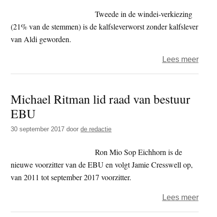
per-
Tweede in de windei-verkiezing
stuk-
(21% van de stemmen) is de kalfsleverworst zonder kalfslever
verpa
van Aldi geworden.
wine
over
Lees meer
food
–
Michael Ritman lid raad van bestuur
Jumb
EBU
‘Goud
mais
30 september 2017
door
de redactie
zond
mais
Ron Mio Sop Eichhorn is de
winn
nieuwe voorzitter van de EBU en volgt Jamie Cresswell op,
Goud
van 2011 tot september 2017 voorzitter.
Wind
over
Lees meer
Mich