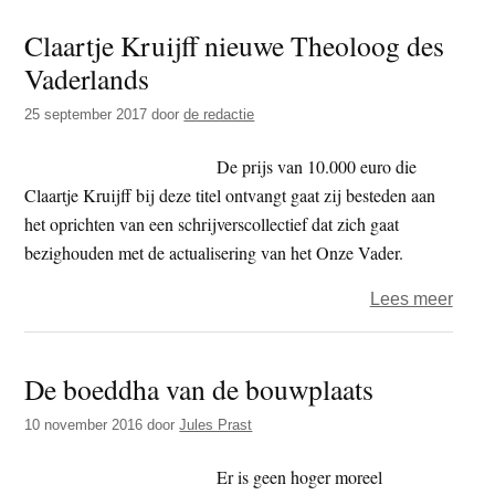
Ritm
Claartje Kruijff nieuwe Theoloog des
lid
Vaderlands
raad
van
25 september 2017
door
de redactie
bestu
EBU
De prijs van 10.000 euro die
Claartje Kruijff bij deze titel ontvangt gaat zij besteden aan
het oprichten van een schrijverscollectief dat zich gaat
bezighouden met de actualisering van het Onze Vader.
over
Lees meer
Claar
Kruijf
De boeddha van de bouwplaats
nieu
Theo
10 november 2016
door
Jules Prast
des
Vade
Er is geen hoger moreel