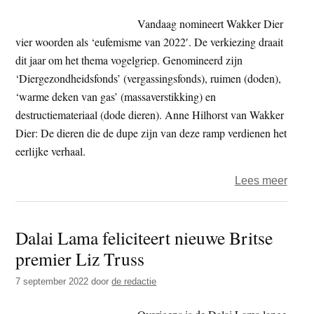
is
Vandaag nomineert Wakker Dier
het
vier woorden als ‘eufemisme van 2022′. De verkiezing draait
koels
dit jaar om het thema vogelgriep. Genomineerd zijn
‘Diergezondheidsfonds’ (vergassingsfonds), ruimen (doden),
‘warme deken van gas’ (massaverstikking) en
destructiemateriaal (dode dieren). Anne Hilhorst van Wakker
Dier: De dieren die de dupe zijn van deze ramp verdienen het
eerlijke verhaal.
over
Lees meer
Eufe
2022′
Dalai Lama feliciteert nieuwe Britse
van
premier Liz Truss
‘war
deke
7 september 2022
door
de redactie
van
gas’