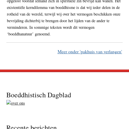
opgelost voordat iemand zich in spirituele zin bevrijd kan wanen. Het
existentiële kerndilemma van boeddhisme is dat wij ieder delen in de
rotheid van de wereld, terwijl wij over het vermogen beschikken onze
bevrijding dichterbij te brengen door het lijden van de ander te
verminderen. In sommige teksten wordt dit vermogen
‘boeddhanatuur’ genoemd.
Meer onder 'pakhuis van verlangen'
Footer
Boeddhistisch Dagblad
Recente berichten