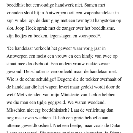
boeddhist het eenvoudige handwerk niet. Samen met
t
e
vrienden sloot hij in Antwerpen ooit een wapenhandelaar in
e
s
zijn winkel op, de deur ging met een twintigtal hangsloten op
i
slot. Joop Hoek sprak met de zanger over het boeddhisme,
t
zijn liedjes en boeken, tegenslagen en voorspoed*.
e
‘De handelaar verkocht het geweer waar vorig jaar in
Antwerpen een racist een vrouw en een kindje van twee op
straat mee doodschoot. Een andere vrouw raakte zwaar
gewond. De schutter is veroordeeld maar de handelaar niet.
Wie is de echte schuldige? Degene die de trekker overhaalt of
de handelaar die het wapen levert maar gedekt wordt door de
wet? Met vrienden van mijn Ministerie van Liefde hebben
we die man een tijdje gegijzeld. We waren woedend.
Misschien niet erg boeddhistisch? Laat de verlichting dan
nog maar even wachten. Ik heb een grote behoefte aan
ultieme geweldloosheid. Niet een beetje, maar zoals de Dalai
Lama zegt totaal. We moeten er niet mee sjoemelen. In Birma