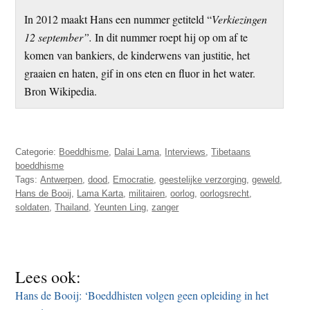
In 2012 maakt Hans een nummer getiteld “
Verkiezingen
12 september”.
In dit nummer roept hij op om af te
komen van bankiers, de kinderwens van justitie, het
graaien en haten, gif in ons eten en fluor in het water.
Bron Wikipedia.
Categorie:
Boeddhisme
,
Dalai Lama
,
Interviews
,
Tibetaans
boeddhisme
Tags:
Antwerpen
,
dood
,
Emocratie
,
geestelijke verzorging
,
geweld
,
Hans de Booij
,
Lama Karta
,
militairen
,
oorlog
,
oorlogsrecht
,
soldaten
,
Thailand
,
Yeunten Ling
,
zanger
Lees ook:
Hans de Booij: ‘Boeddhisten volgen geen opleiding in het