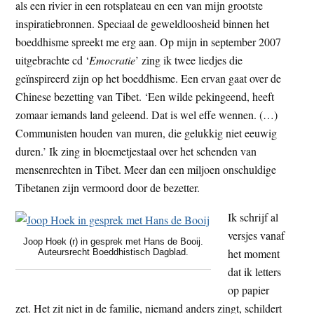
als een rivier in een rotsplateau en een van mijn grootste
inspiratiebronnen. Speciaal de geweldloosheid binnen het
boeddhisme spreekt me erg aan. Op mijn in september 2007
uitgebrachte cd ‘
Emocratie
’ zing ik twee liedjes die
geïnspireerd zijn op het boeddhisme. Een ervan gaat over de
Chinese bezetting van Tibet. ‘Een wilde pekingeend, heeft
zomaar iemands land geleend. Dat is wel effe wennen. (…)
Communisten houden van muren, die gelukkig niet eeuwig
duren.’ Ik zing in bloemetjestaal over het schenden van
mensenrechten in Tibet. Meer dan een miljoen onschuldige
Tibetanen zijn vermoord door de bezetter.
Ik schrijf al
versjes vanaf
Joop Hoek (r) in gesprek met Hans de Booij.
het moment
Auteursrecht Boeddhistisch Dagblad.
dat ik letters
op papier
zet. Het zit niet in de familie, niemand anders zingt, schildert