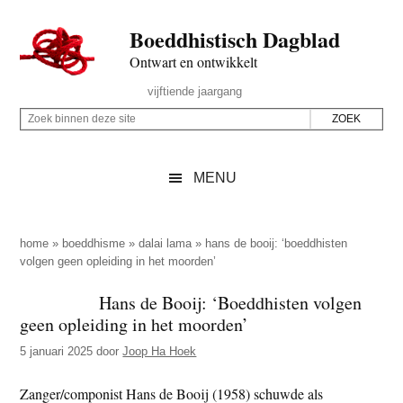
Door
Skip
Spring
Spring
Boeddhistisch Dagblad
naar
to
naar
naar
de
secondary
de
de
Ontwart en ontwikkelt
hoofd
menu
eerste
voettekst
Header
vijftiende jaargang
inhoud
sidebar
Rechts
Z
Z
o
o
e
e
MENU
k
k
b
o
i
p
home
»
boeddhisme
»
dalai lama
»
hans de booij: ‘boeddhisten
n
volgen geen opleiding in het moorden’
d
n
e
Hans de Booij: ‘Boeddhisten volgen
e
z
geen opleiding in het moorden’
n
e
d
5 januari 2025
door
Joop Ha Hoek
s
e
i
Zanger/componist Hans de Booij (1958) schuwde als
z