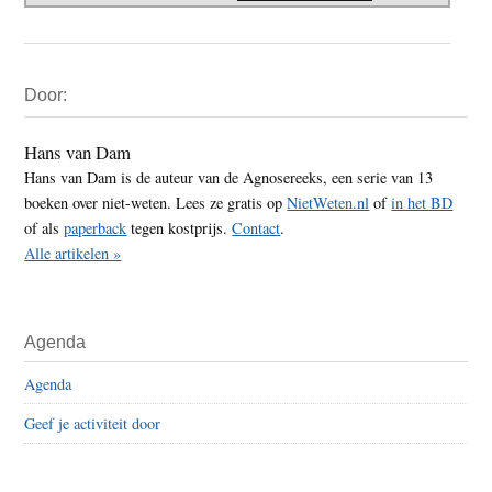
Primaire
Door:
Sidebar
Hans van Dam
Hans van Dam is de auteur van de Agnosereeks, een serie van 13
boeken over niet-weten. Lees ze gratis op
NietWeten.nl
of
in het BD
of als
paperback
tegen kostprijs.
Contact
.
Alle artikelen »
Agenda
Agenda
Geef je activiteit door