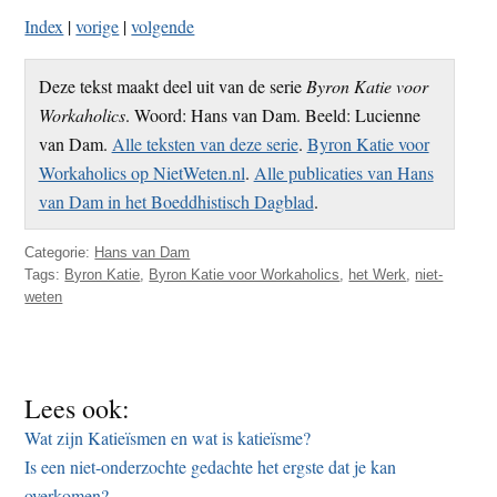
Index
|
vorige
|
volgende
Deze tekst maakt deel uit van de serie
Byron Katie voor
Workaholics
. Woord: Hans van Dam. Beeld: Lucienne
van Dam.
Alle teksten van deze serie
.
Byron Katie voor
Workaholics op NietWeten.nl
.
Alle publicaties van Hans
van Dam in het Boeddhistisch Dagblad
.
Categorie:
Hans van Dam
Tags:
Byron Katie
,
Byron Katie voor Workaholics
,
het Werk
,
niet-
weten
Lees ook:
Wat zijn Katieïsmen en wat is katieïsme?
Is een niet-onderzochte gedachte het ergste dat je kan
overkomen?