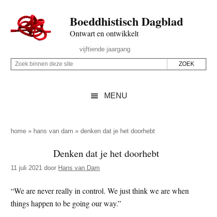
Door
Skip
Spring
Spring
Boeddhistisch Dagblad
naar
to
naar
naar
de
secondary
de
de
Ontwart en ontwikkelt
hoofd
menu
eerste
voettekst
Header
vijftiende jaargang
inhoud
sidebar
Rechts
Z
Z
o
o
e
e
MENU
k
k
b
o
i
p
home
»
hans van dam
»
denken dat je het doorhebt
n
d
Denken dat je het doorhebt
n
e
e
11 juli 2021
door
Hans van Dam
z
n
e
d
“We are never really in control. We just think we are when
s
e
things happen to be going our way.”
i
z