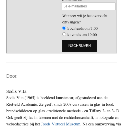
Wanneer wil je het overzicht
ontvangen?
's ochtends om 7:00
's avonds om 19:00
Primaire
Door:
Sidebar
Sodis Vita
Sodis Vita (1965) is beeldend kunstenaar, afgestudeerd aan de
Rietveld Academie. Ze geeft sinds 2008 cursussen in glas in lood,
brandschilderen op glas -traditionele methode - en Tiffany 2- en 3- D.
Ook geeft zij les in tekenen met de rechterhersenhelft, is fotografe en
webredactrice bij het
Joods Virtueel Museum
. Na een omzwerving via