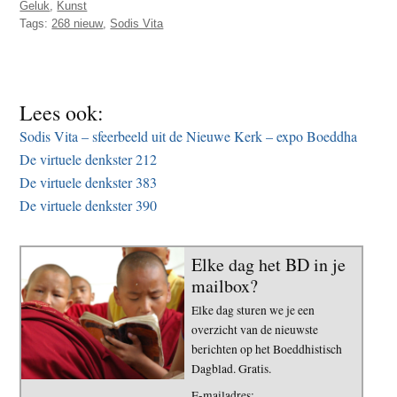
Geluk
,
Kunst
t
e
Tags:
268 nieuw
,
Sodis Vita
e
s
i
t
Lees ook:
e
Sodis Vita – sfeerbeeld uit de Nieuwe Kerk – expo Boeddha
De virtuele denkster 212
De virtuele denkster 383
De virtuele denkster 390
Elke dag het BD in je
mailbox?
Elke dag sturen we je een
overzicht van de nieuwste
berichten op het Boeddhistisch
Dagblad. Gratis.
E-mailadres: