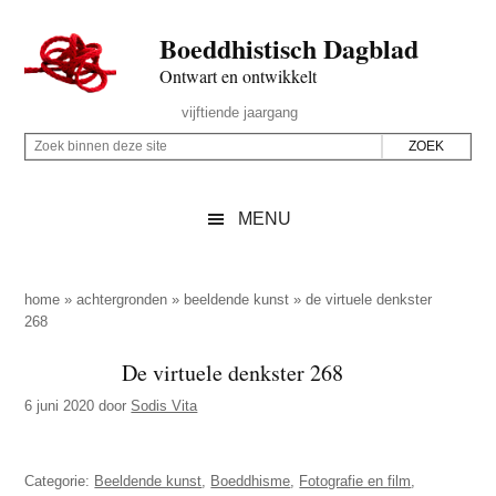
Door
Skip
Spring
Spring
Boeddhistisch Dagblad
naar
to
naar
naar
de
secondary
de
de
Ontwart en ontwikkelt
hoofd
menu
eerste
voettekst
Header
vijftiende jaargang
inhoud
sidebar
Rechts
Z
Z
o
o
e
e
MENU
k
k
b
o
i
p
home
»
achtergronden
»
beeldende kunst
»
de virtuele denkster
n
268
d
n
e
De virtuele denkster 268
e
z
n
6 juni 2020
door
Sodis Vita
e
d
s
e
i
Categorie:
Beeldende kunst
,
Boeddhisme
,
Fotografie en film
,
z