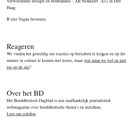
Verwoestende droogte en bosbranden – XR blokkeert A12 in Den
Haag
B’eter Vegan brownies
Reageren
We vinden het geweldig om reacties op berichten te krijgen en op die
manier in contact te komen met lezers, maar
wat staan we wel en niet
toe op de site
?
Over het BD
Het Boeddhistisch Dagblad is een onafhankelijk journalistiek
webmagazine over boeddhistische thema’s en inzichten.
Lees ons colofon
.