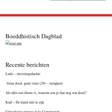
Footer
Boeddhistisch Dagblad
Recente berichten
Ludo – stervensgedachte
Geen dood, geen vrees (29) – terugkeer
Als alles een illusie is, waarom zou je dan nog wat doen?
Ksaf – De kunst niet te zijn
Uitnodiging nieuwe Acta Comparanda