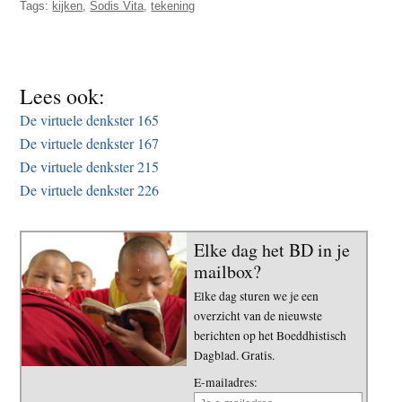
Tags:
kijken
,
Sodis Vita
,
tekening
t
e
e
s
i
t
Lees ook:
e
De virtuele denkster 165
De virtuele denkster 167
De virtuele denkster 215
De virtuele denkster 226
Elke dag het BD in je
mailbox?
Elke dag sturen we je een
overzicht van de nieuwste
berichten op het Boeddhistisch
Dagblad. Gratis.
E-mailadres: