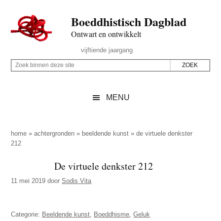
Door
Skip
Spring
Spring
Boeddhistisch Dagblad
naar
to
naar
naar
de
secondary
de
de
Ontwart en ontwikkelt
hoofd
menu
eerste
voettekst
Header
vijftiende jaargang
inhoud
sidebar
Rechts
Z
Z
o
o
e
e
MENU
k
k
b
o
i
p
home
»
achtergronden
»
beeldende kunst
»
de virtuele denkster
n
212
d
n
e
De virtuele denkster 212
e
z
n
11 mei 2019
door
Sodis Vita
e
d
s
e
i
Categorie:
Beeldende kunst
,
Boeddhisme
,
Geluk
z