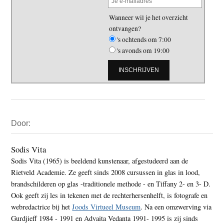
Wanneer wil je het overzicht
ontvangen?
's ochtends om 7:00
's avonds om 19:00
Primaire
Door:
Sidebar
Sodis Vita
Sodis Vita (1965) is beeldend kunstenaar, afgestudeerd aan de
Rietveld Academie. Ze geeft sinds 2008 cursussen in glas in lood,
brandschilderen op glas -traditionele methode - en Tiffany 2- en 3- D.
Ook geeft zij les in tekenen met de rechterhersenhelft, is fotografe en
webredactrice bij het
Joods Virtueel Museum
. Na een omzwerving via
Gurdjieff 1984 - 1991 en Advaita Vedanta 1991- 1995 is zij sinds