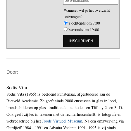
Wanneer wil je het overzicht
ontvangen?
's ochtends om 7:00
's avonds om 19:00
Primaire
Door:
Sidebar
Sodis Vita
Sodis Vita (1965) is beeldend kunstenaar, afgestudeerd aan de
Rietveld Academie. Ze geeft sinds 2008 cursussen in glas in lood,
brandschilderen op glas -traditionele methode - en Tiffany 2- en 3- D.
Ook geeft zij les in tekenen met de rechterhersenhelft, is fotografe en
webredactrice bij het
Joods Virtueel Museum
. Na een omzwerving via
Gurdjieff 1984 - 1991 en Advaita Vedanta 1991- 1995 is zij sinds