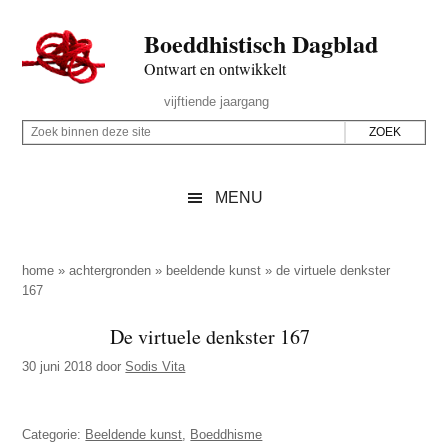
Door
Skip
Spring
Spring
Boeddhistisch Dagblad
naar
to
naar
naar
de
secondary
de
de
Ontwart en ontwikkelt
hoofd
menu
eerste
voettekst
Header
vijftiende jaargang
inhoud
sidebar
Rechts
Z
Z
o
o
e
e
MENU
k
k
b
o
i
p
home
»
achtergronden
»
beeldende kunst
»
de virtuele denkster
n
167
d
n
e
De virtuele denkster 167
e
z
n
30 juni 2018
door
Sodis Vita
e
d
s
e
i
Categorie:
Beeldende kunst
,
Boeddhisme
z