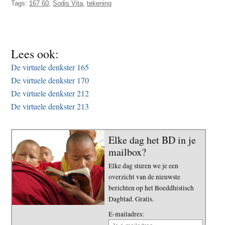
Tags:
167 60
,
Sodis Vita
,
tekening
t
e
e
s
i
t
Lees ook:
e
De virtuele denkster 165
De virtuele denkster 170
De virtuele denkster 212
De virtuele denkster 213
Elke dag het BD in je
mailbox?
Elke dag sturen we je een
overzicht van de nieuwste
berichten op het Boeddhistisch
Dagblad. Gratis.
E-mailadres: