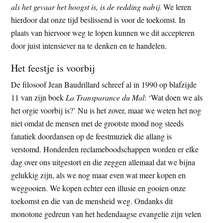
als het gevaar het hoogst is, is de redding nabij
. We leren
hierdoor dat onze tijd beslissend is voor de toekomst. In
plaats van hiervoor weg te lopen kunnen we dit accepteren
door juist intensiever na te denken en te handelen.
Het feestje is voorbij
De filosoof Jean Baudrillard schreef al in 1990 op blafzijde
11 van zijn boek
La Transparance du Mal
: ‘Wat doen we als
het orgie voorbij is?’ Nu is het zover, maar we weten het nog
niet omdat de mensen met de grootste mond nog steeds
fanatiek doordansen op de feestmuziek die allang is
verstomd. Honderden reclameboodschappen worden er elke
dag over ons uitgestort en die zeggen allemaal dat we bijna
gelukkig zijn, als we nog maar even wat meer kopen en
weggooien. We kopen echter een illusie en gooien onze
toekomst en die van de mensheid weg. Ondanks dit
monotone gedreun van het hedendaagse evangelie zijn velen