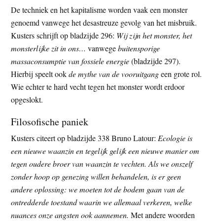
De techniek en het kapitalisme worden vaak een monster
genoemd vanwege het desastreuze gevolg van het misbruik.
Kusters schrijft op bladzijde 296:
Wij zijn het monster, het
monsterlijke zit in ons…
vanwege
buitensporige
massaconsumptie van fossiele energie
(bladzijde 297).
Hierbij speelt ook
de mythe van de vooruitgang
een grote rol.
Wie echter te hard vecht tegen het monster wordt erdoor
opgeslokt.
Filosofische paniek
Kusters citeert op bladzijde 338 Bruno Latour:
Ecologie is
een nieuwe waanzin en tegelijk gelijk een nieuwe manier om
tegen oudere broer van waanzin te vechten. Als we onszelf
zonder hoop op genezing willen behandelen, is er geen
andere oplossing: we moeten tot de bodem gaan van de
ontredderde toestand waarin we allemaal verkeren, welke
nuances onze angsten ook aannemen.
Met andere woorden