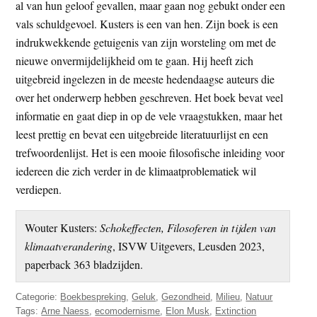
al van hun geloof gevallen, maar gaan nog gebukt onder een
vals schuldgevoel. Kusters is een van hen. Zijn boek is een
indrukwekkende getuigenis van zijn worsteling om met de
nieuwe onvermijdelijkheid om te gaan. Hij heeft zich
uitgebreid ingelezen in de meeste hedendaagse auteurs die
over het onderwerp hebben geschreven. Het boek bevat veel
informatie en gaat diep in op de vele vraagstukken, maar het
leest prettig en bevat een uitgebreide literatuurlijst en een
trefwoordenlijst. Het is een mooie filosofische inleiding voor
iedereen die zich verder in de klimaatproblematiek wil
verdiepen.
Wouter Kusters:
Schokeffecten, Filosoferen in tijden van
klimaatverandering
, ISVW Uitgevers, Leusden 2023,
paperback 363 bladzijden.
Categorie:
Boekbespreking
,
Geluk
,
Gezondheid
,
Milieu
,
Natuur
Tags:
Arne Naess
,
ecomodernisme
,
Elon Musk
,
Extinction