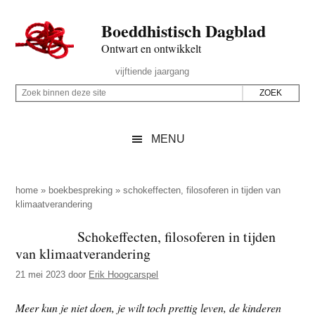
Door
Skip
Spring
Spring
Boeddhistisch Dagblad
naar
to
naar
naar
de
secondary
de
de
Ontwart en ontwikkelt
hoofd
menu
eerste
voettekst
Header
vijftiende jaargang
inhoud
sidebar
Rechts
Z
Z
o
o
e
e
MENU
k
k
b
o
i
p
home
»
boekbespreking
»
schokeffecten, filosoferen in tijden van
n
klimaatverandering
d
n
e
Schokeffecten, filosoferen in tijden
e
z
van klimaatverandering
n
e
d
21 mei 2023
door
Erik Hoogcarspel
s
e
i
Meer kun je niet doen, je wilt toch prettig leven, de kinderen
z