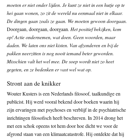
moeten er niet onder lijden. Je kunt ze niet in een hutje op te
t
e
hei gaan wonen, zo zit de wereld nu eenmaal niet in elkaar.
e
s
De dingen gaan zoals ze gaan. We moeten gewoon doorgaan.
i
Doorgaan, doorgaan, doorgaan.
Het positief bekijken, kom
t
op! Actie ondernemen, wat doen. Geen woorden, maar
e
daden. We laten ons niet kisten. Van afzonderen en bij de
pakken neerzitten is nog nooit iemand beter geworden.
Misschien valt het wel mee. De soep wordt niet zo heet
gegeten, en ze bedenken er vast wel wat op.
Stront aan de knikker
Wouter Kusters is een Nederlands filosoof, taalkundige en
publicist. Hij werd vooral bekend door boeken waarin hij
zijn ervaringen met psychoses en verblijf in de psychiatrische
inrichtingen filosofisch heeft beschreven. In 2014 drong het
met een schok opeens tot hem door hoe dicht we voor de
afgrond staan van een klimaatcatastrofe. Hij ontdekte dat hij