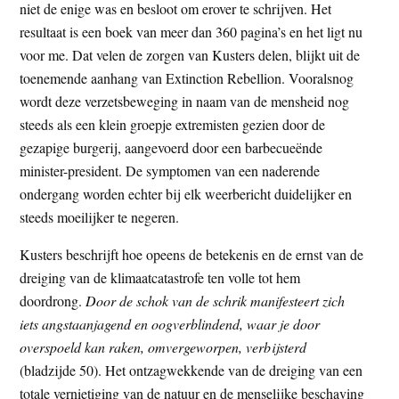
niet de enige was en besloot om erover te schrijven. Het
resultaat is een boek van meer dan 360 pagina’s en het ligt nu
voor me. Dat velen de zorgen van Kusters delen, blijkt uit de
toenemende aanhang van Extinction Rebellion. Vooralsnog
wordt deze verzetsbeweging in naam van de mensheid nog
steeds als een klein groepje extremisten gezien door de
gezapige burgerij, aangevoerd door een barbecueënde
minister-president. De symptomen van een naderende
ondergang worden echter bij elk weerbericht duidelijker en
steeds moeilijker te negeren.
Kusters beschrijft hoe opeens de betekenis en de ernst van de
dreiging van de klimaatcatastrofe ten volle tot hem
doordrong.
Door de schok van de schrik manifesteert zich
iets angstaanjagend en oogverblindend, waar je door
overspoeld kan raken, omvergeworpen, verbijsterd
(bladzijde 50). Het ontzagwekkende van de dreiging van een
totale vernietiging van de natuur en de menselijke beschaving