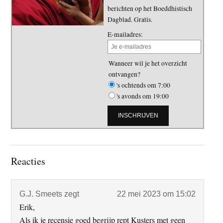
berichten op het Boeddhistisch
Dagblad. Gratis.
E-mailadres:
Wanneer wil je het overzicht
ontvangen?
's ochtends om 7:00
's avonds om 19:00
Lees
Reacties
Interacties
G.J. Smeets
zegt
22 mei 2023 om 15:02
Erik,
Als ik je recensie goed begrijp rept Kusters met geen