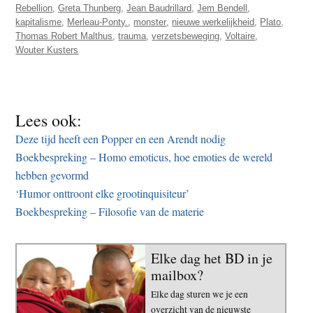
Rebellion
,
Greta Thunberg
,
Jean Baudrillard
,
Jem Bendell
,
kapitalisme
,
Merleau-Ponty.
,
monster
,
nieuwe werkelijkheid
,
Plato
,
Thomas Robert Malthus
,
trauma
,
verzetsbeweging
,
Voltaire
,
Wouter Kusters
Lees ook:
Deze tijd heeft een Popper en een Arendt nodig
Boekbespreking – Homo emoticus, hoe emoties de wereld
hebben gevormd
‘Humor onttroont elke grootinquisiteur’
Boekbespreking – Filosofie van de materie
Elke dag het BD in je
mailbox?
Elke dag sturen we je een
overzicht van de nieuwste