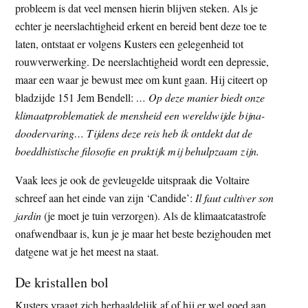
probleem is dat veel mensen hierin blijven steken. Als je
echter je neerslachtigheid erkent en bereid bent deze toe te
laten, ontstaat er volgens Kusters een gelegenheid tot
rouwverwerking. De neerslachtigheid wordt een depressie,
maar een waar je bewust mee om kunt gaan. Hij citeert op
bladzijde 151 Jem Bendell:
… Op deze manier biedt onze
klimaatproblematiek de mensheid een wereldwijde bijna-
doodervaring… Tijdens deze reis heb ik ontdekt dat de
boeddhistische filosofie en praktijk mij behulpzaam zijn.
Vaak lees je ook de gevleugelde uitspraak die Voltaire
schreef aan het einde van zijn ‘Candide’:
Il faut cultiver son
jardin
(je moet je tuin verzorgen). Als de klimaatcatastrofe
onafwendbaar is, kun je je maar het beste bezighouden met
datgene wat je het meest na staat.
De kristallen bol
Kusters vraagt zich herhaaldelijk af of hij er wel goed aan