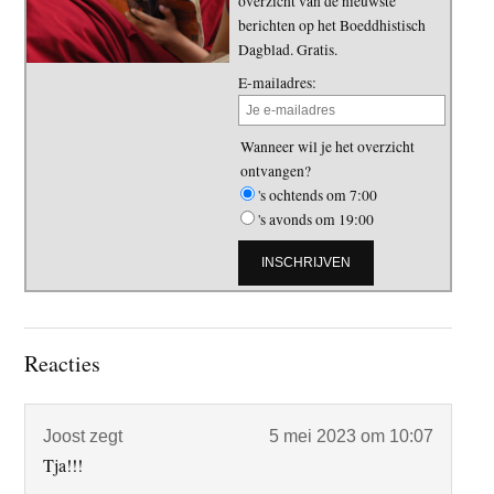
overzicht van de nieuwste
berichten op het Boeddhistisch
Dagblad. Gratis.
E-mailadres:
Wanneer wil je het overzicht
ontvangen?
's ochtends om 7:00
's avonds om 19:00
Lees
Reacties
Interacties
Joost
zegt
5 mei 2023 om 10:07
Tja!!!