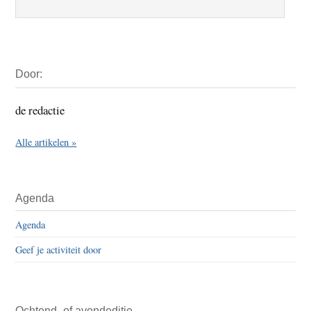
Primaire
Door:
Sidebar
de redactie
Alle artikelen »
Agenda
Agenda
Geef je activiteit door
Ochtend- of avondeditie