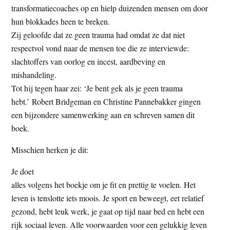
transformatiecoaches op en hielp duizenden mensen om door
t
e
hun blokkades heen te breken.
e
s
Zij geloofde dat ze geen trauma had omdat ze dat niet
i
respectvol vond naar de mensen toe die ze interviewde:
t
slachtoffers van oorlog en incest, aardbeving en
e
mishandeling.
Tot hij tegen haar zei: ‘Je bent gek als je geen trauma
hebt.’ Robert Bridgeman en Christine Pannebakker gingen
een bijzondere samenwerking aan en schreven samen dit
boek.
Misschien herken je dit:
Je doet
alles volgens het boekje om je fit en prettig te voelen. Het
leven is tenslotte iets moois. Je sport en beweegt, eet relatief
gezond, hebt leuk werk, je gaat op tijd naar bed en hebt een
rijk sociaal leven. Alle voorwaarden voor een gelukkig leven