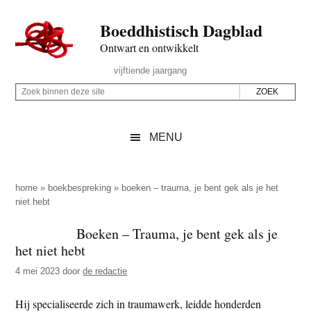
Door
Skip
Spring
Spring
Boeddhistisch Dagblad
naar
to
naar
naar
de
secondary
de
de
Ontwart en ontwikkelt
hoofd
menu
eerste
voettekst
Header
vijftiende jaargang
inhoud
sidebar
Rechts
Z
Z
o
o
e
e
MENU
k
k
b
o
i
p
home
»
boekbespreking
»
boeken – trauma, je bent gek als je het
n
niet hebt
d
n
e
Boeken – Trauma, je bent gek als je
e
z
het niet hebt
n
e
d
4 mei 2023
door
de redactie
s
e
i
Hij specialiseerde zich in traumawerk, leidde honderden
z