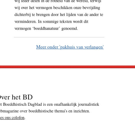
wij ieder delen in de rotheid van de wereld, terwijl
wij over het vermogen beschikken onze bevrijding
dichterbij te brengen door het lijden van de ander te
verminderen. In sommige teksten wordt dit
vermogen ‘boeddhanatuur’ genoemd.
Meer onder 'pakhuis van verlangen'
ver het BD
t Boeddhistisch Dagblad is een onafhankelijk journalistiek
bmagazine over boeddhistische thema’s en inzichten.
es ons colofon
.