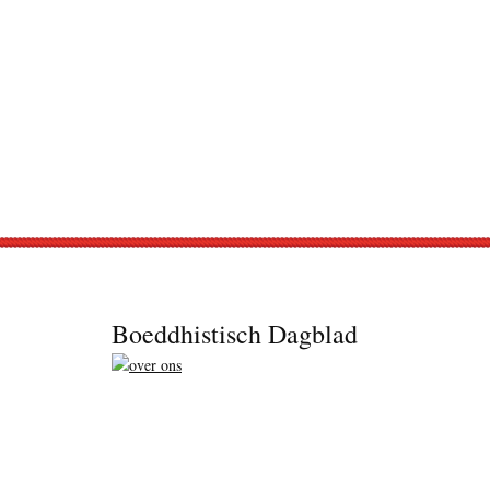
Footer
Boeddhistisch Dagblad