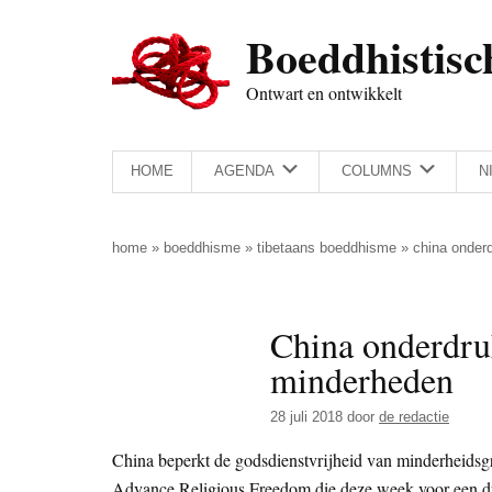
Door
Skip
Spring
Spring
Boeddhistisc
naar
to
naar
naar
de
secondary
de
de
Ontwart en ontwikkelt
hoofd
menu
eerste
voettekst
inhoud
sidebar
HOME
AGENDA
COLUMNS
N
home
»
boeddhisme
»
tibetaans boeddhisme
»
china onder
China onderdruk
minderheden
28 juli 2018
door
de redactie
China beperkt de godsdienstvrijheid van minderheidsgr
Advance Religious Freedom die deze week voor een dri