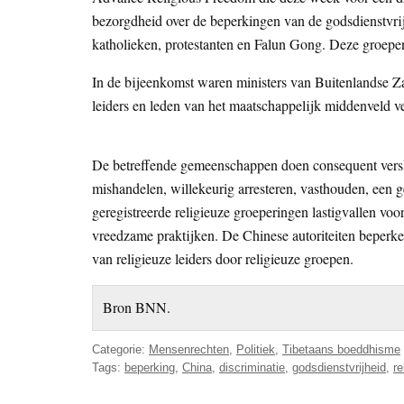
bezorgdheid over de beperkingen van de godsdienstvri
katholieken, protestanten en Falun Gong. Deze groepe
In de bijeenkomst waren ministers van Buitenlandse Zak
leiders en leden van het maatschappelijk middenveld 
De betreffende gemeenschappen doen consequent verslag 
mishandelen, willekeurig arresteren, vasthouden, een g
geregistreerde religieuze groeperingen lastigvallen voo
vreedzame praktijken. De Chinese autoriteiten beperke
van religieuze leiders door religieuze groepen.
Bron BNN.
Categorie:
Mensenrechten
,
Politiek
,
Tibetaans boeddhisme
Tags:
beperking
,
China
,
discriminatie
,
godsdienstvrijheid
,
re