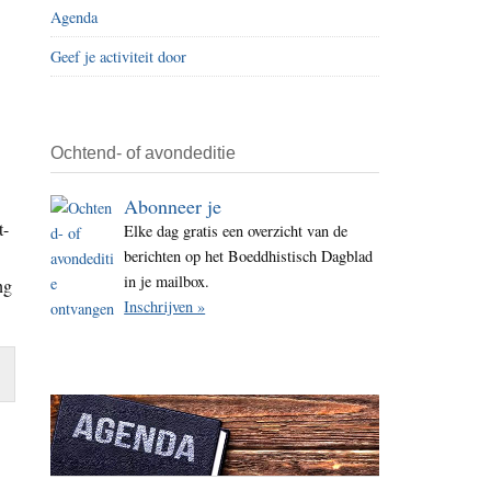
Agenda
i
t
Geef je activiteit door
e
Ochtend- of avondeditie
Abonneer je
t-
Elke dag gratis een overzicht van de
berichten op het Boeddhistisch Dagblad
in je mailbox.
ng
Inschrijven »