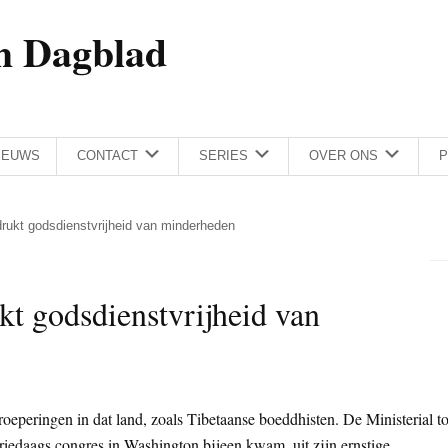
h Dagblad
IEUWS
CONTACT
SERIES
OVER ONS
P
drukt godsdienstvrijheid van minderheden
t godsdienstvrijheid van
oeperingen in dat land, zoals Tibetaanse boeddhisten. De Ministerial t
edaags congres in Washington bijeen kwam, uit zijn ernstige