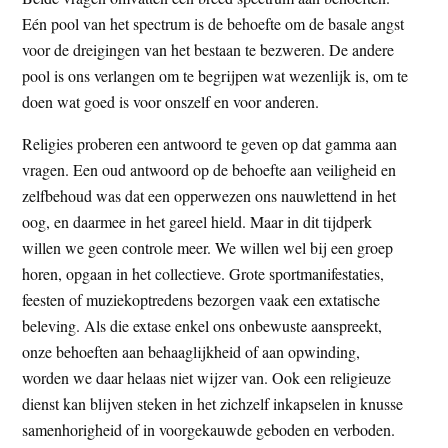
t
e
Eén pool van het spectrum is de behoefte om de basale angst
e
s
voor de dreigingen van het bestaan te bezweren. De andere
i
pool is ons verlangen om te begrijpen wat wezenlijk is, om te
t
doen wat goed is voor onszelf en voor anderen.
e
Religies proberen een antwoord te geven op dat gamma aan
vragen. Een oud antwoord op de behoefte aan veiligheid en
zelfbehoud was dat een opperwezen ons nauwlettend in het
oog, en daarmee in het gareel hield. Maar in dit tijdperk
willen we geen controle meer. We willen wel bij een groep
horen, opgaan in het collectieve. Grote sportmanifestaties,
feesten of muziekoptredens bezorgen vaak een extatische
beleving. Als die extase enkel ons onbewuste aanspreekt,
onze behoeften aan behaaglijkheid of aan opwinding,
worden we daar helaas niet wijzer van. Ook een religieuze
dienst kan blijven steken in het zichzelf inkapselen in knusse
samenhorigheid of in voorgekauwde geboden en verboden.