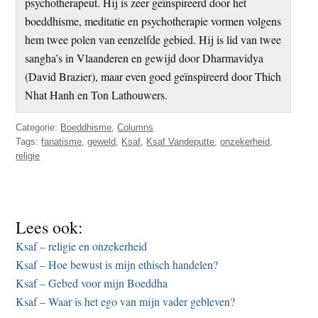
psychotherapeut. Hij is zeer geïnspireerd door het
boeddhisme, meditatie en psychotherapie vormen volgens
hem twee polen van eenzelfde gebied. Hij is lid van twee
sangha’s in Vlaanderen en gewijd door Dharmavidya
(David Brazier), maar even goed geïnspireerd door Thich
Nhat Hanh en Ton Lathouwers.
Categorie:
Boeddhisme
,
Columns
Tags:
fanatisme
,
geweld
,
Ksaf
,
Ksaf Vandeputte
,
onzekerheid
,
religie
Lees ook:
Ksaf – religie en onzekerheid
Ksaf – Hoe bewust is mijn ethisch handelen?
Ksaf – Gebed voor mijn Boeddha
Ksaf – Waar is het ego van mijn vader gebleven?