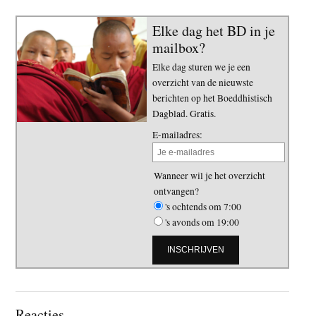
Elke dag het BD in je
mailbox?
Elke dag sturen we je een
overzicht van de nieuwste
berichten op het Boeddhistisch
Dagblad. Gratis.
E-mailadres:
Wanneer wil je het overzicht
ontvangen?
's ochtends om 7:00
's avonds om 19:00
Lees
Reacties