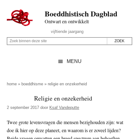
Door
Skip
Spring
Spring
Boeddhistisch Dagblad
naar
to
naar
naar
de
secondary
de
de
Ontwart en ontwikkelt
hoofd
menu
eerste
voettekst
Header
vijftiende jaargang
inhoud
sidebar
Rechts
Z
Z
o
o
e
e
MENU
k
k
b
o
i
p
home
»
boeddhisme
»
religie en onzekerheid
n
d
Religie en onzekerheid
n
e
e
2 september 2017
door
Ksaf Vandeputte
z
n
e
d
Twee grote levensvragen die mensen bezighouden zijn: wat
s
e
doe ik hier op deze planeet, en waarom is er zoveel lijden?
i
z
Beide vragen omvatten een breed spectrum aan behoeften.