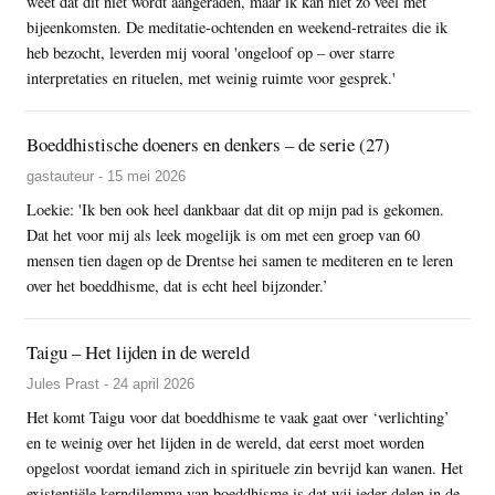
weet dat dit niet wordt aangeraden, maar ik kan niet zo veel met
bijeenkomsten. De meditatie-ochtenden en weekend-retraites die ik
heb bezocht, leverden mij vooral 'ongeloof op – over starre
interpretaties en rituelen, met weinig ruimte voor gesprek.'
Boeddhistische doeners en denkers – de serie (27)
gastauteur - 15 mei 2026
Loekie: 'Ik ben ook heel dankbaar dat dit op mijn pad is gekomen.
Dat het voor mij als leek mogelijk is om met een groep van 60
mensen tien dagen op de Drentse hei samen te mediteren en te leren
over het boeddhisme, dat is echt heel bijzonder.’
Taigu – Het lijden in de wereld
Jules Prast - 24 april 2026
Het komt Taigu voor dat boeddhisme te vaak gaat over ‘verlichting’
en te weinig over het lijden in de wereld, dat eerst moet worden
opgelost voordat iemand zich in spirituele zin bevrijd kan wanen. Het
existentiële kerndilemma van boeddhisme is dat wij ieder delen in de