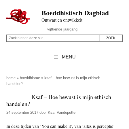
Door
Skip
Spring
Spring
Boeddhistisch Dagblad
naar
to
naar
naar
de
secondary
de
de
Ontwart en ontwikkelt
hoofd
menu
eerste
voettekst
Header
vijftiende jaargang
inhoud
sidebar
Rechts
Z
Z
o
o
e
e
MENU
k
k
b
o
i
p
home
»
boeddhisme
»
ksaf – hoe bewust is mijn ethisch
n
handelen?
d
n
e
Ksaf – Hoe bewust is mijn ethisch
e
z
handelen?
n
e
d
24 september 2017
door
Ksaf Vandeputte
s
e
i
In deze tijden van ‘You can make it’, van ‘alles is perceptie’
z