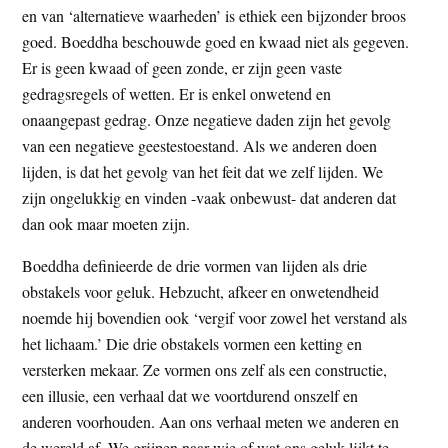
en van ‘alternatieve waarheden’ is ethiek een bijzonder broos
t
e
goed. Boeddha beschouwde goed en kwaad niet als gegeven.
e
s
Er is geen kwaad of geen zonde, er zijn geen vaste
i
gedragsregels of wetten. Er is enkel onwetend en
t
onaangepast gedrag. Onze negatieve daden zijn het gevolg
e
van een negatieve geestestoestand. Als we anderen doen
lijden, is dat het gevolg van het feit dat we zelf lijden. We
zijn ongelukkig en vinden -vaak onbewust- dat anderen dat
dan ook maar moeten zijn.
Boeddha definieerde de drie vormen van lijden als drie
obstakels voor geluk. Hebzucht, afkeer en onwetendheid
noemde hij bovendien ook ‘vergif voor zowel het verstand als
het lichaam.’ Die drie obstakels vormen een ketting en
versterken mekaar. Ze vormen ons zelf als een constructie,
een illusie, een verhaal dat we voortdurend onszelf en
anderen voorhouden. Aan ons verhaal meten we anderen en
de wereld af. We grijpen naar wie of wat ons geluk lijkt te