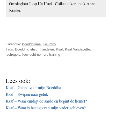
Omslagfoto Joop Ha Hoek. Collectie keramiek Anna
Konter.
Categorie:
Boeddhisme
,
Columns
Tags:
Boeddha
,
etisch handelen
,
Ksaf
,
Ksaf Vandeputte
,
leefregels
,
toevlucht nemen
,
training
Lees ook:
Ksaf – Gebed voor mijn Boeddha
Ksaf – Swipen naar geluk
Ksaf – Waar eindigt de aarde en begint de hemel?
Ksaf – Waar is het ego van mijn vader gebleven?