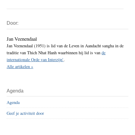
Primaire
Door:
Sidebar
Jan Veenendaal
Jan Veenendaal (1951) is lid van de Leven in Aandacht sangha in de
traditie van Thich Nhat Hanh waarbinnen hij lid is van
de
internationale Orde van Interzijn’
.
Alle artikelen »
Agenda
Agenda
Geef je activiteit door