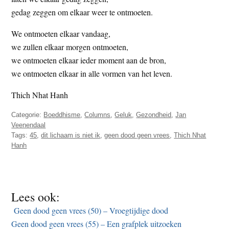
gedag zeggen om elkaar weer te ontmoeten.
We ontmoeten elkaar vandaag,
we zullen elkaar morgen ontmoeten,
we ontmoeten elkaar ieder moment aan de bron,
we ontmoeten elkaar in alle vormen van het leven.
Thich Nhat Hanh
Categorie:
Boeddhisme
,
Columns
,
Geluk
,
Gezondheid
,
Jan
Veenendaal
Tags:
45
,
dit lichaam is niet ik
,
geen dood geen vrees
,
Thich Nhat
Hanh
Lees ook:
Geen dood geen vrees (50) – Vroegtijdige dood
Geen dood geen vrees (55) – Een grafplek uitzoeken