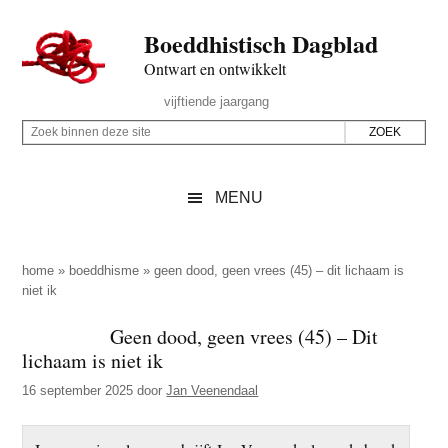
Door
Skip
Spring
Spring
Boeddhistisch Dagblad
naar
to
naar
naar
de
secondary
de
de
Ontwart en ontwikkelt
hoofd
menu
eerste
voettekst
Header
vijftiende jaargang
inhoud
sidebar
Rechts
Z
Z
o
o
e
e
MENU
k
k
b
o
i
p
home
»
boeddhisme
»
geen dood, geen vrees (45) – dit lichaam is
n
niet ik
d
n
e
Geen dood, geen vrees (45) – Dit
e
z
lichaam is niet ik
n
e
d
16 september 2025
door
Jan Veenendaal
s
e
i
z