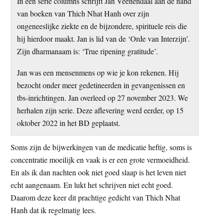
In een serie columns schrijft Jan Veenendaal aan de hand
t
e
van boeken van Thich Nhat Hanh over zijn
e
s
ongeneeslijke ziekte en de bijzondere, spirituele reis die
i
hij hierdoor maakt. Jan is lid van de ‘Orde van Interzijn’.
t
Zijn dharmanaam is: ‘True ripening gratitude’.
e
Jan was een mensenmens op wie je kon rekenen. Hij
bezocht onder meer gedetineerden in gevangenissen en
tbs-inrichtingen. Jan overleed op 27 november 2023. We
herhalen zijn serie. Deze aflevering werd eerder, op 15
oktober 2022 in het BD geplaatst.
Soms zijn de bijwerkingen van de medicatie heftig, soms is
concentratie moeilijk en vaak is er een grote vermoeidheid.
En als ik dan nachten ook niet goed slaap is het leven niet
echt aangenaam. En lukt het schrijven niet echt goed.
Daarom deze keer dit prachtige gedicht van Thich Nhat
Hanh dat ik regelmatig lees.