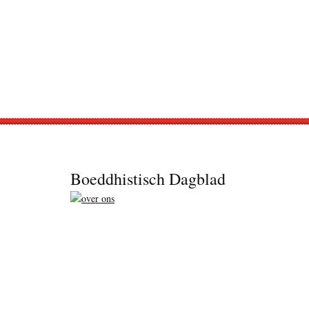
Footer
Boeddhistisch Dagblad