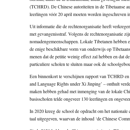
(TCHRD). De Chinese autoriteiten in de Tibetaanse au
leerlingen vóór 20 april moeten worden ingeschreven i
Uit informatie die de rechtenorganisatie heeft verkregen
met gevangenisstraf. Volgens de rechtenorganisatie zijn
nomadengemeenschappen. Lokale Tibetanen hebben een 
de enige beschikbare vorm van onderwijs op Tibetaans
menen dat de petitie weinig effect zal hebben en dat de
particuliere scholen te sluiten maar ook de schoolgebo
Een binnenkort te verschijnen rapport van TCHRD en 
and Language Rights under Xi Jinping’ – onthult verder 
maken hebben gehad met inmenging van de lokale Chine
basisscholen telde ongeveer 130 leerlingen en ongevee
In 2020 kreeg de school de opdracht om het nationale
taal uitgegeven, waarvan de inhoud ‘de Chinese Communi