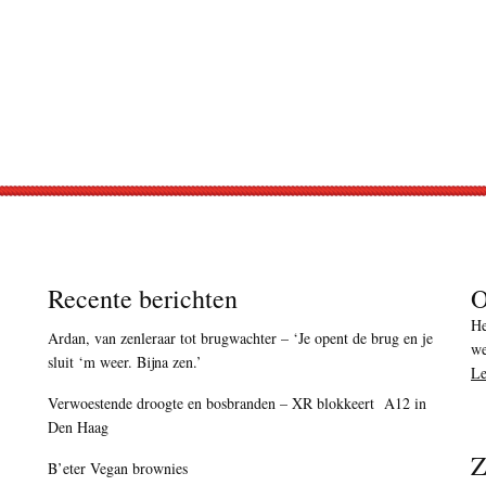
Recente berichten
O
He
Ardan, van zenleraar tot brugwachter – ‘Je opent de brug en je
we
sluit ‘m weer. Bijna zen.’
Le
Verwoestende droogte en bosbranden – XR blokkeert A12 in
Den Haag
Z
B’eter Vegan brownies