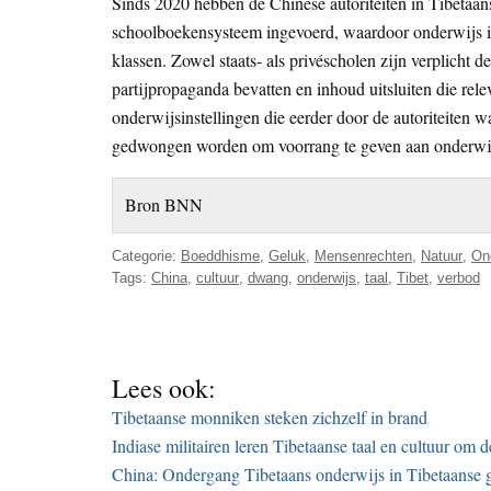
Sinds 2020 hebben de Chinese autoriteiten in Tibeta
schoolboekensysteem ingevoerd, waardoor onderwijs in 
klassen. Zowel staats- als privéscholen zijn verplicht 
partijpropaganda bevatten en inhoud uitsluiten die relev
onderwijsinstellingen die eerder door de autoriteiten w
gedwongen worden om voorrang te geven aan onderwijs
Bron BNN
Categorie:
Boeddhisme
,
Geluk
,
Mensenrechten
,
Natuur
,
On
Tags:
China
,
cultuur
,
dwang
,
onderwijs
,
taal
,
Tibet
,
verbod
Lees ook:
Tibetaanse monniken steken zichzelf in brand
Indiase militairen leren Tibetaanse taal en cultuur om 
China: Ondergang Tibetaans onderwijs in Tibetaanse 