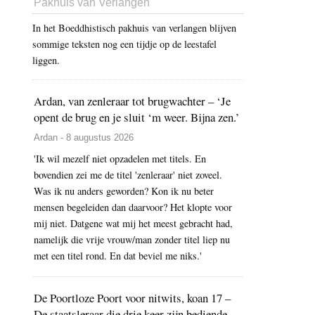
Pakhuis van Verlangen
In het Boeddhistisch pakhuis van verlangen blijven
sommige teksten nog een tijdje op de leestafel
liggen.
Ardan, van zenleraar tot brugwachter – ‘Je
opent de brug en je sluit ‘m weer. Bijna zen.’
Ardan - 8 augustus 2026
'Ik wil mezelf niet opzadelen met titels. En
bovendien zei me de titel 'zenleraar' niet zoveel.
Was ik nu anders geworden? Kon ik nu beter
mensen begeleiden dan daarvoor? Het klopte voor
mij niet. Datgene wat mij het meest gebracht had,
namelijk die vrije vrouw/man zonder titel liep nu
met een titel rond. En dat beviel me niks.'
De Poortloze Poort voor nitwits, koan 17 –
De staatsleraar die drie keer zijn bediende