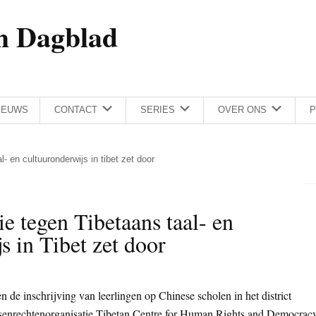
h Dagblad
IEUWS
CONTACT
SERIES
OVER ONS
P
- en cultuuronderwijs in tibet zet door
ie tegen Tibetaans taal- en
s in Tibet zet door
n de inschrijving van leerlingen op Chinese scholen in het district
nsenrechtenorganisatie Tibetan Centre for Human Rights and Democrac