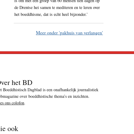
is om met een groep van 60 mensen tien dagen op
de Drentse hei samen te mediteren en te leren over
het boeddhisme, dat is echt heel bijzonder.’
Meer onder 'pakhuis van verlangen'
ver het BD
t Boeddhistisch Dagblad is een onafhankelijk journalistiek
bmagazine over boeddhistische thema’s en inzichten.
es ons colofon
.
ie ook