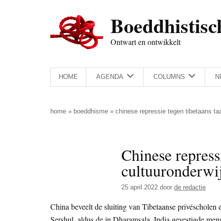
Door
Skip
Spring
Spring
Boeddhistisc
naar
to
naar
naar
de
secondary
de
de
Ontwart en ontwikkelt
hoofd
menu
eerste
voettekst
inhoud
sidebar
HOME
AGENDA
COLUMNS
N
home
»
boeddhisme
»
chinese repressie tegen tibetaans taal
Chinese repress
cultuuronderwij
25 april 2022
door
de redactie
China beveelt de sluiting van Tibetaanse privéscholen e
Sershul, aldus de in Dharamsala, India gevestigde me