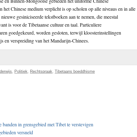
anse en Binnen-Mongoolse gebieden het uniforme Chinese
het Chinese medium verplicht is op scholen op alle niveaus en in alle
de nieuwe gesiniciseerde tekstboeken aan te nemen, die meestal
ant is voor de Tibetaanse cultuur en taal. Particuliere
aren goedgekeurd, worden gesloten, terwijl kloosterinstellingen
 en verspreiding van het Mandarijn-Chinees.
derwijs
,
Politiek
,
Rechtspraak
,
Tibetaans boeddhisme
de banden in grensgebied met Tibet te verstevigen
gebieden versneld