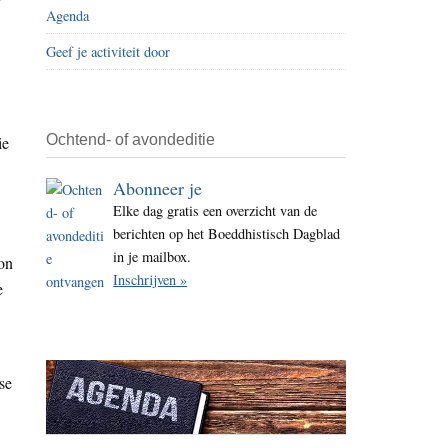
Agenda
i
t
Geef je activiteit door
e
Ochtend- of avondeditie
ie
Abonneer je
Elke dag gratis een overzicht van de
berichten op het Boeddhistisch Dagblad
in je mailbox.
on
Inschrijven »
e
se