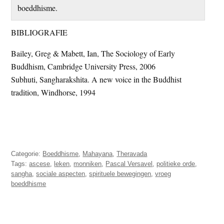
boeddhisme.
BIBLIOGRAFIE
Bailey, Greg & Mabett, Ian, The Sociology of Early
Buddhism, Cambridge University Press, 2006
Subhuti, Sangharakshita. A new voice in the Buddhist
tradition, Windhorse, 1994
Categorie:
Boeddhisme
,
Mahayana
,
Theravada
Tags:
ascese
,
leken
,
monniken
,
Pascal Versavel
,
politieke orde
,
sangha
,
sociale aspecten
,
spirituele bewegingen
,
vroeg
boeddhisme