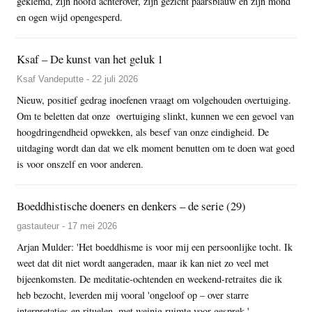
geklemd, zijn hoofd achterover, zijn gezicht paarsblauw en zijn mond
en ogen wijd opengesperd.
Ksaf – De kunst van het geluk 1
Ksaf Vandeputte - 22 juli 2026
Nieuw, positief gedrag inoefenen vraagt om volgehouden overtuiging.
Om te beletten dat onze overtuiging slinkt, kunnen we een gevoel van
hoogdringendheid opwekken, als besef van onze eindigheid. De
uitdaging wordt dan dat we elk moment benutten om te doen wat goed
is voor onszelf en voor anderen.
Boeddhistische doeners en denkers – de serie (29)
gastauteur - 17 mei 2026
Arjan Mulder: 'Het boeddhisme is voor mij een persoonlijke tocht. Ik
weet dat dit niet wordt aangeraden, maar ik kan niet zo veel met
bijeenkomsten. De meditatie-ochtenden en weekend-retraites die ik
heb bezocht, leverden mij vooral 'ongeloof op – over starre
interpretaties en rituelen, met weinig ruimte voor gesprek.'