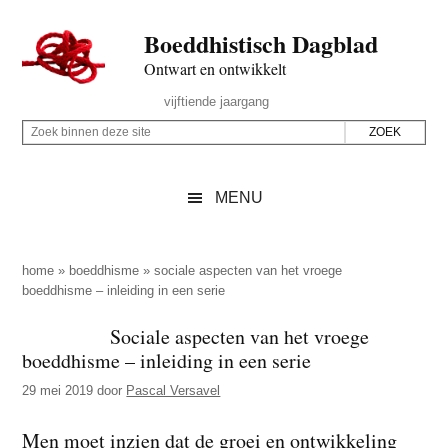
Door
Skip
Spring
Spring
Boeddhistisch Dagblad
naar
to
naar
naar
de
secondary
de
de
Ontwart en ontwikkelt
hoofd
menu
eerste
voettekst
Header
vijftiende jaargang
inhoud
sidebar
Rechts
Z
Z
o
o
e
e
MENU
k
k
b
o
i
p
home
»
boeddhisme
»
sociale aspecten van het vroege
n
boeddhisme – inleiding in een serie
d
n
e
Sociale aspecten van het vroege
e
z
boeddhisme – inleiding in een serie
n
e
d
29 mei 2019
door
Pascal Versavel
s
e
i
Men moet inzien dat de groei en ontwikkeling
z