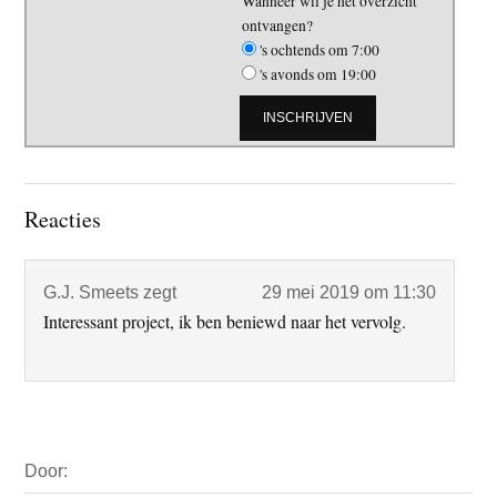
Wanneer wil je het overzicht
ontvangen?
's ochtends om 7:00
's avonds om 19:00
Lees
Reacties
Interacties
G.J. Smeets
zegt
29 mei 2019 om 11:30
Interessant project, ik ben beniewd naar het vervolg.
Primaire
Door:
Sidebar