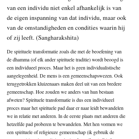
t
van een individu niet enkel afhankelijk is van
e
e
s
de eigen inspanning van dat individu, maar ook
i
van de omstandigheden en condities waarin hij
t
of zij leeft. (Sangharakshita)
e
De spirituele transformatie zoals die met de beoefening van
de dhamma (of elk ander spirituele traditie) wordt beoogd is
een individueel proces. Maar het is geen individualistische
aangelegenheid. De mens is een gemeenschapswezen. Ook
teruggetrokken kluizenaars maken deel uit van een bredere
gemeenschap. Hoe zouden we anders van hun bestaan
afweten? Spirituele transformatie is dus een individueel
proces maar het spirituele pad daar er naar leidt bewandelen
we in relatie met anderen. In de eerste plaats met anderen die
hetzelfde pad proberen te bewandelen. Met hen vormen we
een spirituele of religieuze gemeenschap (ik gebruik de