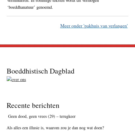
verminderen. In sommige teksten wordt dit vermogen
‘boeddhanatuur’ genoemd.
Meer onder 'pakhuis van verlangen'
Footer
Boeddhistisch Dagblad
Recente berichten
Geen dood, geen vrees (29) – terugkeer
Als alles een illusie is, waarom zou je dan nog wat doen?