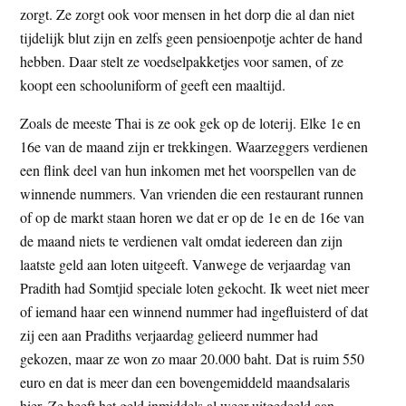
zorgt. Ze zorgt ook voor mensen in het dorp die al dan niet
tijdelijk blut zijn en zelfs geen pensioenpotje achter de hand
hebben. Daar stelt ze voedselpakketjes voor samen, of ze
koopt een schooluniform of geeft een maaltijd.
Zoals de meeste Thai is ze ook gek op de loterij. Elke 1e en
16e van de maand zijn er trekkingen. Waarzeggers verdienen
een flink deel van hun inkomen met het voorspellen van de
winnende nummers. Van vrienden die een restaurant runnen
of op de markt staan horen we dat er op de 1e en de 16e van
de maand niets te verdienen valt omdat iedereen dan zijn
laatste geld aan loten uitgeeft. Vanwege de verjaardag van
Pradith had Somtjid speciale loten gekocht. Ik weet niet meer
of iemand haar een winnend nummer had ingefluisterd of dat
zij een aan Pradiths verjaardag gelieerd nummer had
gekozen, maar ze won zo maar 20.000 baht. Dat is ruim 550
euro en dat is meer dan een bovengemiddeld maandsalaris
hier. Ze heeft het geld inmiddels al weer uitgedeeld aan