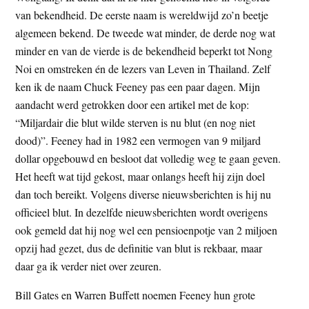
t
van bekendheid. De eerste naam is wereldwijd zo’n beetje
e
e
algemeen bekend. De tweede wat minder, de derde nog wat
s
minder en van de vierde is de bekendheid beperkt tot Nong
i
Noi en omstreken én de lezers van Leven in Thailand. Zelf
t
ken ik de naam Chuck Feeney pas een paar dagen. Mijn
e
aandacht werd getrokken door een artikel met de kop:
“Miljardair die blut wilde sterven is nu blut (en nog niet
dood)”. Feeney had in 1982 een vermogen van 9 miljard
dollar opgebouwd en besloot dat volledig weg te gaan geven.
Het heeft wat tijd gekost, maar onlangs heeft hij zijn doel
dan toch bereikt. Volgens diverse nieuwsberichten is hij nu
officieel blut. In dezelfde nieuwsberichten wordt overigens
ook gemeld dat hij nog wel een pensioenpotje van 2 miljoen
opzij had gezet, dus de definitie van blut is rekbaar, maar
daar ga ik verder niet over zeuren.
Bill Gates en Warren Buffett noemen Feeney hun grote