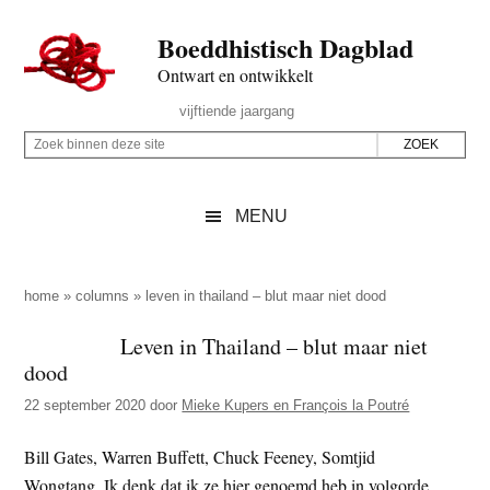
Door
Skip
Spring
Spring
Boeddhistisch Dagblad
naar
to
naar
naar
de
secondary
de
de
Ontwart en ontwikkelt
hoofd
menu
eerste
voettekst
Header
vijftiende jaargang
inhoud
sidebar
Rechts
Z
Z
o
o
e
e
MENU
k
k
b
o
i
p
home
»
columns
»
leven in thailand – blut maar niet dood
n
d
Leven in Thailand – blut maar niet
n
e
dood
e
z
n
22 september 2020
door
Mieke Kupers en François la Poutré
e
d
s
Bill Gates, Warren Buffett, Chuck Feeney, Somtjid
e
i
Wongtang. Ik denk dat ik ze hier genoemd heb in volgorde
z