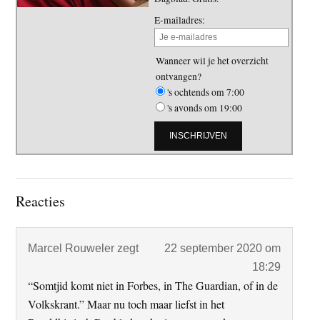
E-mailadres:
Wanneer wil je het overzicht
ontvangen?
's ochtends om 7:00
's avonds om 19:00
Lees
Reacties
Interacties
Marcel Rouweler
zegt
22 september 2020 om
18:29
“Somtjid komt niet in Forbes, in The Guardian, of in de
Volkskrant.” Maar nu toch maar liefst in het