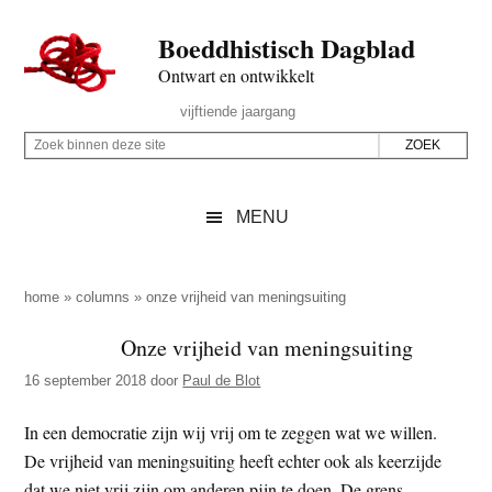
Door
Skip
Spring
Spring
Boeddhistisch Dagblad
naar
to
naar
naar
de
secondary
de
de
Ontwart en ontwikkelt
hoofd
menu
eerste
voettekst
Header
vijftiende jaargang
inhoud
sidebar
Rechts
Z
Z
o
o
e
e
MENU
k
k
b
o
i
p
home
»
columns
»
onze vrijheid van meningsuiting
n
d
Onze vrijheid van meningsuiting
n
e
e
16 september 2018
door
Paul de Blot
z
n
e
d
In een democratie zijn wij vrij om te zeggen wat we willen.
s
e
De vrijheid van meningsuiting heeft echter ook als keerzijde
i
z
dat we niet vrij zijn om anderen pijn te doen. De grens