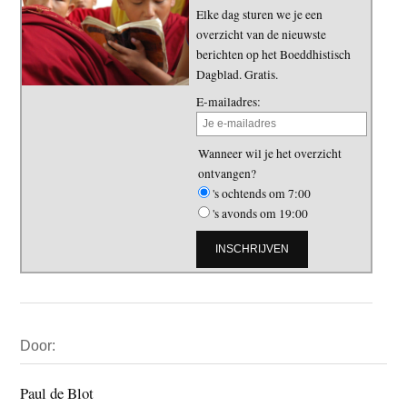
Elke dag sturen we je een
overzicht van de nieuwste
berichten op het Boeddhistisch
Dagblad. Gratis.
E-mailadres:
Wanneer wil je het overzicht
ontvangen?
's ochtends om 7:00
's avonds om 19:00
Primaire
Door:
Sidebar
Paul de Blot