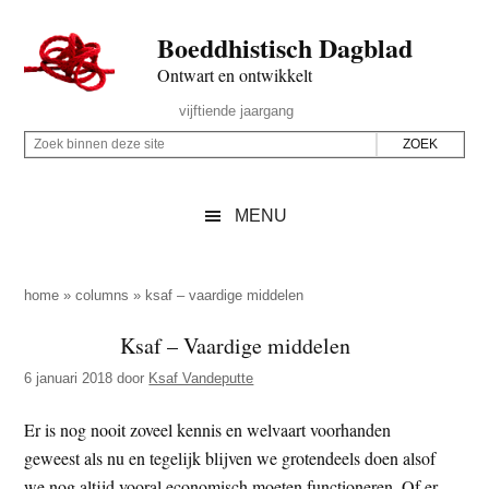
Door
Skip
Spring
Spring
Boeddhistisch Dagblad
naar
to
naar
naar
de
secondary
de
de
Ontwart en ontwikkelt
hoofd
menu
eerste
voettekst
Header
vijftiende jaargang
inhoud
sidebar
Rechts
Z
Z
o
o
e
e
MENU
k
k
b
o
i
p
home
»
columns
»
ksaf – vaardige middelen
n
d
Ksaf – Vaardige middelen
n
e
e
6 januari 2018
door
Ksaf Vandeputte
z
n
e
d
Er is nog nooit zoveel kennis en welvaart voorhanden
s
e
geweest als nu en tegelijk blijven we grotendeels doen alsof
i
z
we nog altijd vooral economisch moeten functioneren. Of er