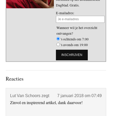
Dagblad. Gratis.
E-mailadres:
Wanneer wil je het overzicht
ontvangen?
's ochtends om 7:00
's avonds om 19:00
Lees
Reacties
Interacties
Lut Van Schoors
zegt
7 januari 2018 om 07:49
Zinvol en inspirerend artikel, dank daarvoor!