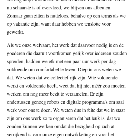
t
e
nu schaarste is of overvloed, we blijven ons afbeulen.
e
s
Zomaar gaan zitten is nutteloos, behalve op een terras als we
i
op vakantie zijn, want daar hebben we tenslotte voor
t
gewerkt.
e
Als we onze welvaart, het werk dat daarvoor nodig is en de
goederen die daaruit voortkomen gelijk over iedereen zouden
spreiden, hadden we elk met een paar uur werk per dag
voldoende om comfortabel te leven. Diep in ons weten we
dat. We weten dat we collectief rijk zijn. Wie voldoende
werkt en voldoende heeft, weet dat hij niet méér zou moeten
werken om nog meer bezit te verzamelen. Er zijn
ondertussen genoeg robots en digitale programma’s om saai
werk voor ons te doen. We weten dus in feite dat we in staat
zijn om ons werk zo te organiseren dat het leuk is, dat we
zouden kunnen werken omdat die bezigheid op zich al
verrijkend is voor onze eigen ontwikkeling en voor het