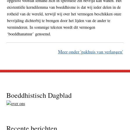
opgelost voordat iemand zich in spirituele zin bevrijd kan wanen. Het
existentiële kerndilemma van boeddhisme is dat wij ieder delen in de
rotheid van de wereld, terwijl wij over het vermogen beschikken onze
bevrijding dichterbij te brengen door het lijden van de ander te
verminderen. In sommige teksten wordt dit vermogen
‘boeddhanatuur’ genoemd.
Meer onder 'pakhuis van verlangen'
Footer
Boeddhistisch Dagblad
Recente berichten