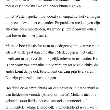
t
e
meest essentiële wat we een ander kunnen geven.
e
s
In het Westen spreken we vooral van empathie, het vermogen
i
om mee te leven met een ander. Empathie en mededogen zijn
t
alleszins geen medelijden, waarmee je jezelf onwillekeurig
e
wat boven de ander plaatst.
Maar de boeddhistische term mededogen gebruiken we voor
iets dat verdergaat dan empathie. Mededogen is niet enkel
meeleven maar je zo diep mogelijk inleven in een ander. Het
is een vorm van empathie die je verdiept tot je zo dichtbij de
ander komt dat je ook bereid bent om zijn pijn te ervaren.
Om zijn pijn zelfs mee te dragen.
Boeddha ervoer verlichting als een bewustzijn dat vervuld is
van liefdevolle vriendelijkheid, of ‘metta’. Metta is niet ons
gekende soort liefde met een sensuele, emotionele of
sentimentele lading. Liefdevolle vriendelijkheid is een vorm