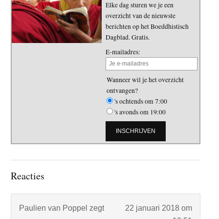
Elke dag sturen we je een
overzicht van de nieuwste
berichten op het Boeddhistisch
Dagblad. Gratis.
E-mailadres:
Wanneer wil je het overzicht
ontvangen?
's ochtends om 7:00
's avonds om 19:00
Lees
Reacties
Interacties
Paulien van Poppel
zegt
22 januari 2018 om