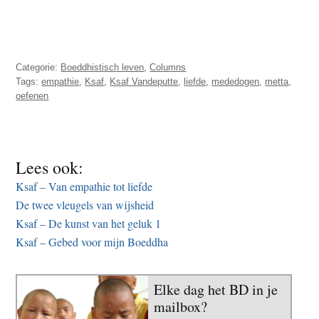
Categorie:
Boeddhistisch leven
,
Columns
Tags:
empathie
,
Ksaf
,
Ksaf Vandeputte
,
liefde
,
mededogen
,
metta
,
oefenen
Lees ook:
Ksaf – Van empathie tot liefde
De twee vleugels van wijsheid
Ksaf – De kunst van het geluk 1
Ksaf – Gebed voor mijn Boeddha
Elke dag het BD in je
mailbox?