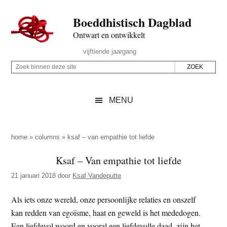
Door
Skip
Spring
Spring
Boeddhistisch Dagblad
naar
to
naar
naar
de
secondary
de
de
Ontwart en ontwikkelt
hoofd
menu
eerste
voettekst
Header
vijftiende jaargang
inhoud
sidebar
Rechts
Z
Z
o
o
e
e
MENU
k
k
b
o
i
p
home
»
columns
»
ksaf – van empathie tot liefde
n
d
Ksaf – Van empathie tot liefde
n
e
e
21 januari 2018
door
Ksaf Vandeputte
z
n
e
d
Als iets onze wereld, onze persoonlijke relaties en onszelf
s
e
kan redden van egoïsme, haat en geweld is het mededogen.
i
z
Een liefdevol woord en vooral een liefdevolle daad, zijn het